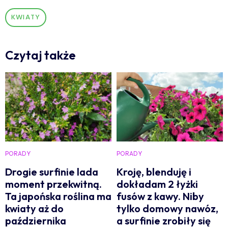
KWIATY
Czytaj także
PORADY
PORADY
Drogie surfinie lada
Kroję, blenduję i
moment przekwitną.
dokładam 2 łyżki
Ta japońska roślina ma
fusów z kawy. Niby
kwiaty aż do
tylko domowy nawóz,
października
a surfinie zrobiły się