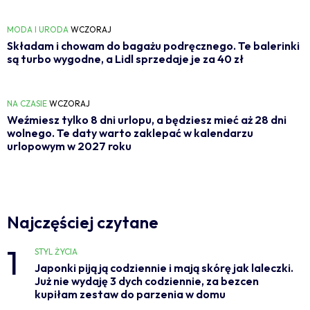
MODA I URODA
WCZORAJ
Składam i chowam do bagażu podręcznego. Te balerinki
są turbo wygodne, a Lidl sprzedaje je za 40 zł
NA CZASIE
WCZORAJ
Weźmiesz tylko 8 dni urlopu, a będziesz mieć aż 28 dni
wolnego. Te daty warto zaklepać w kalendarzu
urlopowym w 2027 roku
Najczęściej czytane
1
STYL ŻYCIA
Japonki piją ją codziennie i mają skórę jak laleczki.
Już nie wydaję 3 dych codziennie, za bezcen
kupiłam zestaw do parzenia w domu