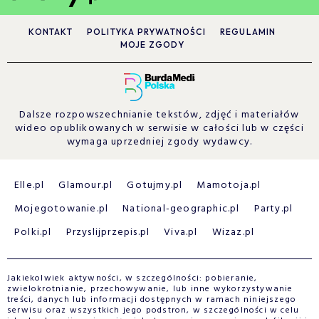
KONTAKT
POLITYKA PRYWATNOŚCI
REGULAMIN
MOJE ZGODY
Dalsze rozpowszechnianie tekstów, zdjęć i materiałów
wideo opublikowanych w serwisie w całości lub w części
wymaga uprzedniej zgody wydawcy.
Elle.pl
Glamour.pl
Gotujmy.pl
Mamotoja.pl
Mojegotowanie.pl
National-geographic.pl
Party.pl
Polki.pl
Przyslijprzepis.pl
Viva.pl
Wizaz.pl
Jakiekolwiek aktywności, w szczególności: pobieranie,
zwielokrotnianie, przechowywanie, lub inne wykorzystywanie
treści, danych lub informacji dostępnych w ramach niniejszego
serwisu oraz wszystkich jego podstron, w szczególności w celu