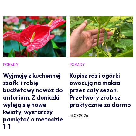
PORADY
PORADY
Wyjmuję z kuchennej
Kupisz raz i ogórki
szafki i robię
owocują na maksa
budżetowy nawóz do
przez cały sezon.
anturium. Z doniczki
Przetwory zrobisz
wyleją się nowe
praktycznie za darmo
kwiaty, wystarczy
13.07.2026
pamiętać o metodzie
1-1