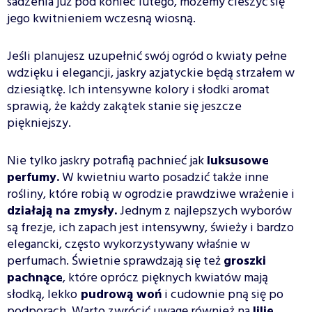
sadzenia już pod koniec lutego, możemy cieszyć się
jego kwitnieniem wczesną wiosną.
Jeśli planujesz uzupełnić swój ogród o kwiaty pełne
wdzięku i elegancji, jaskry azjatyckie będą strzałem w
dziesiątkę. Ich intensywne kolory i słodki aromat
sprawią, że każdy zakątek stanie się jeszcze
piękniejszy.
Nie tylko jaskry potrafią pachnieć jak
luksusowe
perfumy.
W kwietniu warto posadzić także inne
rośliny, które robią w ogrodzie prawdziwe wrażenie i
działają na zmysły.
Jednym z najlepszych wyborów
są frezje, ich zapach jest intensywny, świeży i bardzo
elegancki, często wykorzystywany właśnie w
perfumach. Świetnie sprawdzają się też
groszki
pachnące
, które oprócz pięknych kwiatów mają
słodką, lekko
pudrową woń
i cudownie pną się po
podporach. Warto zwrócić uwagę również na
lilie,