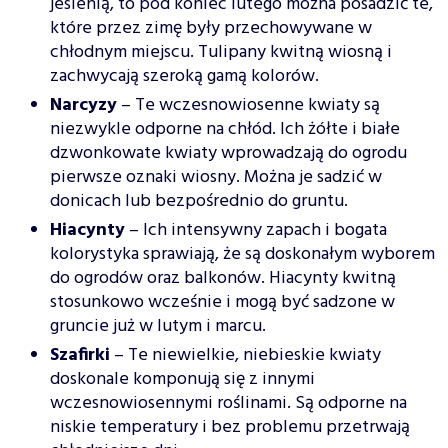
jesienią, to pod koniec lutego można posadzić te,
które przez zimę były przechowywane w
chłodnym miejscu. Tulipany kwitną wiosną i
zachwycają szeroką gamą kolorów.
Narcyzy
– Te wczesnowiosenne kwiaty są
niezwykle odporne na chłód. Ich żółte i białe
dzwonkowate kwiaty wprowadzają do ogrodu
pierwsze oznaki wiosny. Można je sadzić w
donicach lub bezpośrednio do gruntu.
Hiacynty
– Ich intensywny zapach i bogata
kolorystyka sprawiają, że są doskonałym wyborem
do ogrodów oraz balkonów. Hiacynty kwitną
stosunkowo wcześnie i mogą być sadzone w
gruncie już w lutym i marcu.
Szafirki
– Te niewielkie, niebieskie kwiaty
doskonale komponują się z innymi
wczesnowiosennymi roślinami. Są odporne na
niskie temperatury i bez problemu przetrwają