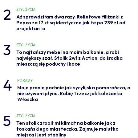
2
STYL ŻYCIA
Aż sprawdziłam dwa razy. Reliefowe filiżanki z
Pepco za 17 zł są identyczne jak te po 239 zł od
projektanta
3
STYL ŻYCIA
To najtańszy mebel na moim balkonie, a robi
największy szał. Stolik 2w1 z Action, do środka
mieszczą się poduchy i koce
4
PORADY
Moje pranie pachnie jak sycylijska pomarańcza, a
nie używam płynu. Robię 1 rzecz jak koleżanka
Włoszka
5
STYL ŻYCIA
Ten stolik zrobił mi klimat na balkonie jak z
toskańskiego miasteczka. Zajmuje malutko
miejsca i jest stabilny