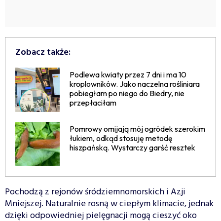
Zobacz także:
Podlewa kwiaty przez 7 dni i ma 10
kroplowników. Jako naczelna rośliniara
pobiegłam po niego do Biedry, nie
przepłaciłam
Pomrowy omijają mój ogródek szerokim
łukiem, odkąd stosuję metodę
hiszpańską. Wystarczy garść resztek
Pochodzą z rejonów śródziemnomorskich i Azji
Mniejszej. Naturalnie rosną w ciepłym klimacie, jednak
dzięki odpowiedniej pielęgnacji mogą cieszyć oko