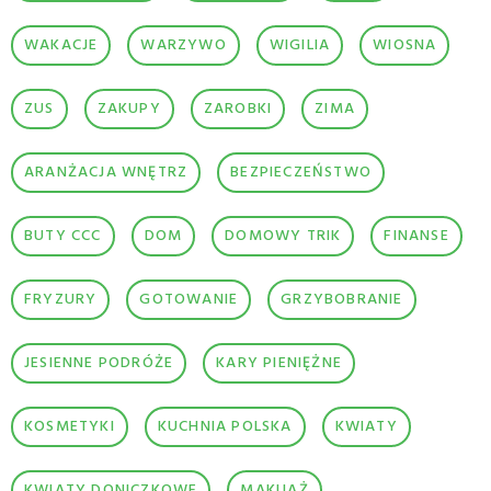
WAKACJE
WARZYWO
WIGILIA
WIOSNA
ZUS
ZAKUPY
ZAROBKI
ZIMA
ARANŻACJA WNĘTRZ
BEZPIECZEŃSTWO
BUTY CCC
DOM
DOMOWY TRIK
FINANSE
FRYZURY
GOTOWANIE
GRZYBOBRANIE
JESIENNE PODRÓŻE
KARY PIENIĘŻNE
KOSMETYKI
KUCHNIA POLSKA
KWIATY
KWIATY DONICZKOWE
MAKIJAŻ