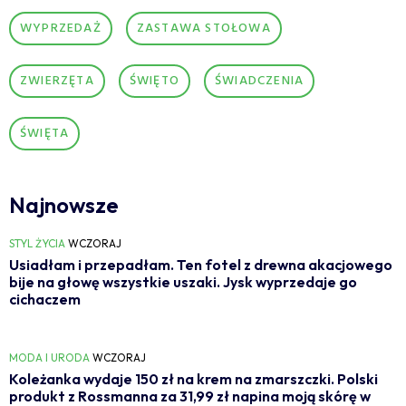
WYPRZEDAŻ
ZASTAWA STOŁOWA
ZWIERZĘTA
ŚWIĘTO
ŚWIADCZENIA
ŚWIĘTA
Najnowsze
STYL ŻYCIA
WCZORAJ
Usiadłam i przepadłam. Ten fotel z drewna akacjowego
bije na głowę wszystkie uszaki. Jysk wyprzedaje go
cichaczem
MODA I URODA
WCZORAJ
Koleżanka wydaje 150 zł na krem na zmarszczki. Polski
produkt z Rossmanna za 31,99 zł napina moją skórę w