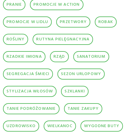
PRANIE
PROMOCJE W ACTION
PROMOCJE W LIDLU
PRZETWORY
ROBAK
ROŚLINY
RUTYNA PIELĘGNACYJNA
RZADKIE IMIONA
RZĄD
SANATORIUM
SEGREGACJA ŚMIECI
SEZON URLOPOWY
STYLIZACJA WŁOSÓW
SZKLANKI
TANIE PODRÓŻOWANIE
TANIE ZAKUPY
UZDROWISKO
WIELKANOC
WYGODNE BUTY