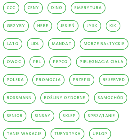
CCC
CENY
DINO
EMERYTURA
GRZYBY
HEBE
JESIEŃ
JYSK
KIK
LATO
LIDL
MANDAT
MORZE BAŁTYCKIE
OWOC
PRL
PEPCO
PIELĘGNACJA CIAŁA
POLSKA
PROMOCJA
PRZEPIS
RESERVED
ROSSMANN
ROŚLINY OZDOBNE
SAMOCHÓD
SENIOR
SINSAY
SKLEP
SPRZĄTANIE
TANIE WAKACJE
TURYSTYKA
URLOP