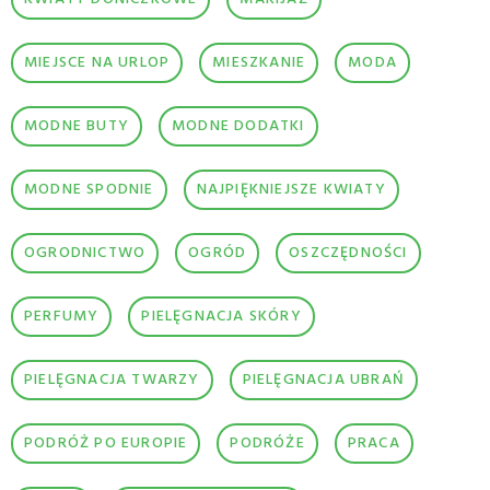
MIEJSCE NA URLOP
MIESZKANIE
MODA
MODNE BUTY
MODNE DODATKI
MODNE SPODNIE
NAJPIĘKNIEJSZE KWIATY
OGRODNICTWO
OGRÓD
OSZCZĘDNOŚCI
PERFUMY
PIELĘGNACJA SKÓRY
PIELĘGNACJA TWARZY
PIELĘGNACJA UBRAŃ
PODRÓŻ PO EUROPIE
PODRÓŻE
PRACA