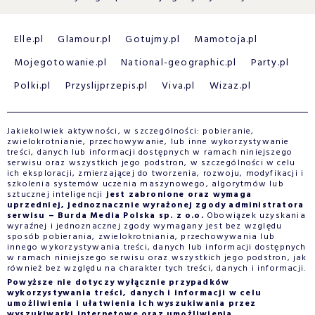
Elle.pl
Glamour.pl
Gotujmy.pl
Mamotoja.pl
Mojegotowanie.pl
National-geographic.pl
Party.pl
Polki.pl
Przyslijprzepis.pl
Viva.pl
Wizaz.pl
Jakiekolwiek aktywności, w szczególności: pobieranie,
zwielokrotnianie, przechowywanie, lub inne wykorzystywanie
treści, danych lub informacji dostępnych w ramach niniejszego
serwisu oraz wszystkich jego podstron, w szczególności w celu
ich eksploracji, zmierzającej do tworzenia, rozwoju, modyfikacji i
szkolenia systemów uczenia maszynowego, algorytmów lub
sztucznej inteligencji
jest zabronione oraz wymaga
uprzedniej, jednoznacznie wyrażonej zgody administratora
serwisu – Burda Media Polska sp. z o.o.
Obowiązek uzyskania
wyraźnej i jednoznacznej zgody wymagany jest bez względu
sposób pobierania, zwielokrotniania, przechowywania lub
innego wykorzystywania treści, danych lub informacji dostępnych
w ramach niniejszego serwisu oraz wszystkich jego podstron, jak
również bez względu na charakter tych treści, danych i informacji.
Powyższe nie dotyczy wyłącznie przypadków
wykorzystywania treści, danych i informacji w celu
umożliwienia i ułatwienia ich wyszukiwania przez
wyszukiwarki internetowe oraz umożliwienia