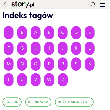
Indeks tagów
1
8
A
B
C
D
E
F
G
H
I
J
K
L
M
N
O
P
R
S
Ś
T
U
V
W
Z
ACTION
BIEDRONKA
BOŻE NARODZENIE