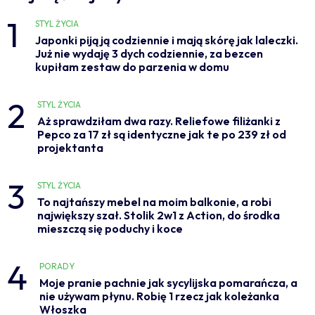
1
STYL ŻYCIA
Japonki piją ją codziennie i mają skórę jak laleczki.
Już nie wydaję 3 dych codziennie, za bezcen
kupiłam zestaw do parzenia w domu
2
STYL ŻYCIA
Aż sprawdziłam dwa razy. Reliefowe filiżanki z
Pepco za 17 zł są identyczne jak te po 239 zł od
projektanta
3
STYL ŻYCIA
To najtańszy mebel na moim balkonie, a robi
największy szał. Stolik 2w1 z Action, do środka
mieszczą się poduchy i koce
4
PORADY
Moje pranie pachnie jak sycylijska pomarańcza, a
nie używam płynu. Robię 1 rzecz jak koleżanka
Włoszka