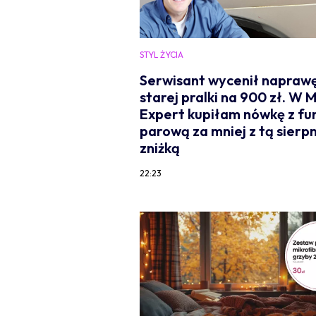
STYL ŻYCIA
Serwisant wycenił napraw
starej pralki na 900 zł. W 
Expert kupiłam nówkę z fu
parową za mniej z tą sierp
zniżką
22:23