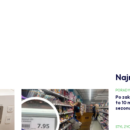
Naj
PORAD
Po zak
to 10 
sezonu
STYL ŻYC