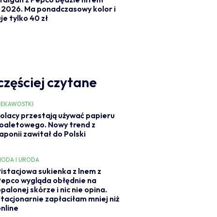
i 2026. Ma ponadczasowy kolor i
je tylko 40 zł
częściej czytane
IEKAWOSTKI
olacy przestają używać papieru
oaletowego. Nowy trend z
aponii zawitał do Polski
ODA I URODA
Pistacjowa sukienka z lnem z
Pepco wygląda obłędnie na
palonej skórze i nic nie opina.
Stacjonarnie zapłaciłam mniej niż
online