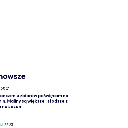
nowsze
Y
23:01
ończeniu zbiorów poświęcam na
min. Maliny są większe i słodsze z
 na sezon
IA
22:23