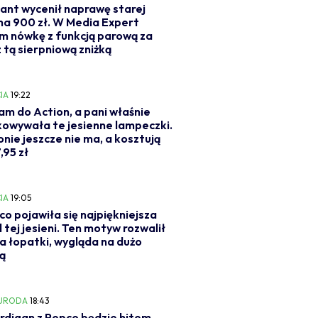
ant wycenił naprawę starej
 na 900 zł. W Media Expert
m nówkę z funkcją parową za
z tą sierpniową zniżką
IA
19:22
m do Action, a pani właśnie
owywała te jesienne lampeczki.
onie jeszcze nie ma, a kosztują
,95 zł
IA
19:05
o pojawiła się najpiękniejsza
l tej jesieni. Ten motyw rozwalił
a łopatki, wygląda na dużo
ą
 URODA
18:43
rdigan z Pepco będzie hitem