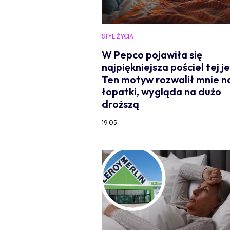
STYL ŻYCIA
W Pepco pojawiła się
najpiękniejsza pościel tej je
Ten motyw rozwalił mnie n
łopatki, wygląda na dużo
droższą
19:05