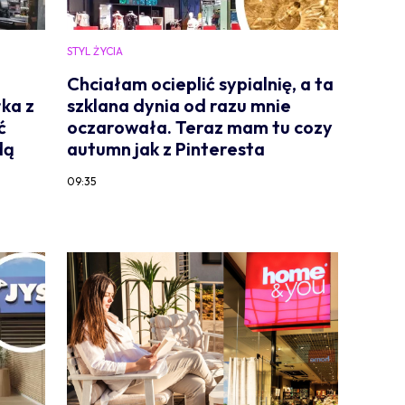
STYL ŻYCIA
Chciałam ocieplić sypialnię, a ta
ka z
szklana dynia od razu mnie
ć
oczarowała. Teraz mam tu cozy
dą
autumn jak z Pinteresta
09:35