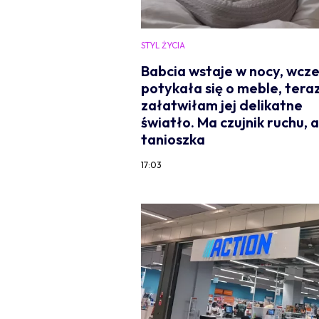
STYL ŻYCIA
Babcia wstaje w nocy, wcze
potykała się o meble, tera
załatwiłam jej delikatne
światło. Ma czujnik ruchu, a
tanioszka
17:03