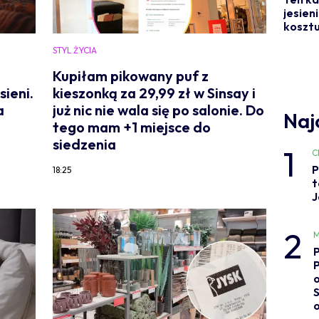
jesien
kosztu
STYL ŻYCIA
Kupiłam pikowany puf z
sieni.
kieszonką za 29,99 zł w Sinsay i
a
już nic nie wala się po salonie. Do
Naj
tego mam +1 miejsce do
siedzenia
1
C
P
18:25
t
J
2
M
o