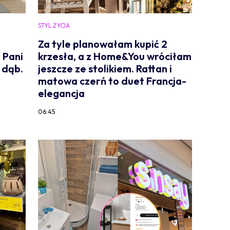
STYL ŻYCIA
Za tyle planowałam kupić 2
 Pani
krzesła, a z Home&You wróciłam
k dąb.
jeszcze ze stolikiem. Rattan i
matowa czerń to duet Francja-
elegancja
06:45