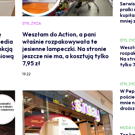
Serwis
pralki
kupiła
mniej 
STYL ŻYCIA
ę
Weszłam do Action, a pani
Media
właśnie rozpakowywała te
STYL ŻYC
Weszła
nkcją
jesienne lampeczki. Na stronie
rozpak
niową
jeszcze nie ma, a kosztują tylko
Na str
7,95 zł
tylko 7
19:22
STYL ŻYC
W Pepc
poście
mnie n
droższ
MODA I
Ten ka