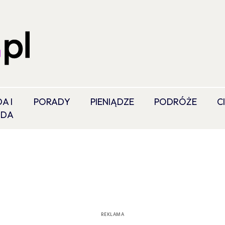
A I
PORADY
PIENIĄDZE
PODRÓŻE
C
ODA