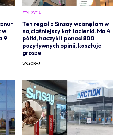
STYL ŻYCIA
sznur
Ten regał z Sinsay wcisnęłam w
ż w
najciaśniejszy kąt łazienki. Ma 4
a 9
półki, haczyki i ponad 800
pozytywnych opinii, kosztuje
grosze
WCZORAJ