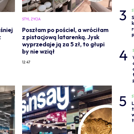
3
S
S
STYL ŻYCIA
śniej
Poszłam po pościel, a wróciłam
p
z
z pistacjową latarenką. Jysk
wyprzedaje ją za 5 zł, to głupi
4
by nie wziął
12:47
5
S
L
t
w
t