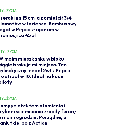
TYL ŻYCIA
zeroki na 15 cm, a pomieścił 3/4
klamotów w łazience. Bambusowy
regał w Pepco złapałam w
romocji za 45 zł
STYL ŻYCIA
W moim mieszkanku w bloku
ciągle brakuje mi miejsca. Ten
cylindryczny mebel 2w1 z Pepco
to strzał w 10. Ideał na koce i
piloty
TYL ŻYCIA
ampy z efektem płomienia i
rybem ściemniania zrobiły furorę
 moim ogrodzie. Porządne, a
aniutkie, bo z Action