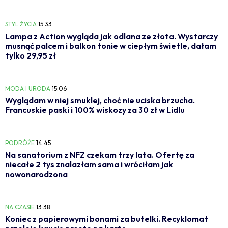
STYL ŻYCIA
15:33
Lampa z Action wygląda jak odlana ze złota. Wystarczy
musnąć palcem i balkon tonie w ciepłym świetle, dałam
tylko 29,95 zł
MODA I URODA
15:06
Wyglądam w niej smuklej, choć nie uciska brzucha.
Francuskie paski i 100% wiskozy za 30 zł w Lidlu
PODRÓŻE
14:45
Na sanatorium z NFZ czekam trzy lata. Ofertę za
niecałe 2 tys znalazłam sama i wróciłam jak
nowonarodzona
NA CZASIE
13:38
Koniec z papierowymi bonami za butelki. Recyklomat