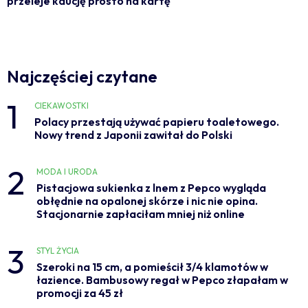
przeleje kaucję prosto na kartę
Najczęściej czytane
1
CIEKAWOSTKI
Polacy przestają używać papieru toaletowego.
Nowy trend z Japonii zawitał do Polski
2
MODA I URODA
Pistacjowa sukienka z lnem z Pepco wygląda
obłędnie na opalonej skórze i nic nie opina.
Stacjonarnie zapłaciłam mniej niż online
3
STYL ŻYCIA
Szeroki na 15 cm, a pomieścił 3/4 klamotów w
łazience. Bambusowy regał w Pepco złapałam w
promocji za 45 zł