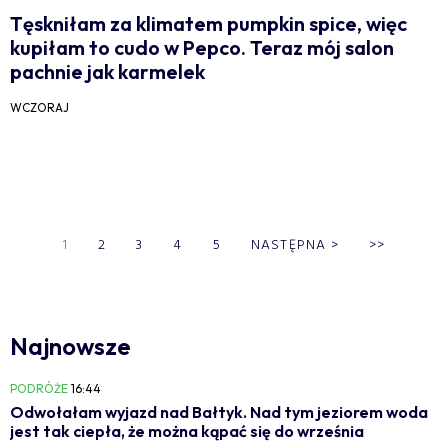
Tęskniłam za klimatem pumpkin spice, więc
kupiłam to cudo w Pepco. Teraz mój salon
pachnie jak karmelek
WCZORAJ
1
2
3
4
5
NASTĘPNA
>
>>
Najnowsze
PODRÓŻE
16:44
Odwołałam wyjazd nad Bałtyk. Nad tym jeziorem woda
jest tak ciepła, że można kąpać się do września