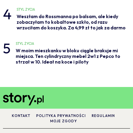
4
STYL ŻYCIA
Weszłam do Rossmanna po balsam, ale kiedy
zobaczyłam to kobaltowe szkło, od razu
wrzuciłam do koszyka. Za 4,99 zł to jak za darmo
5
STYL ŻYCIA
W moim mieszkanku w bloku ciągle brakuje mi
miejsca. Ten cylindryczny mebel 2w1 z Pepco to
strzał w 10. Ideał na koce i piloty
KONTAKT
POLITYKA PRYWATNOŚCI
REGULAMIN
MOJE ZGODY