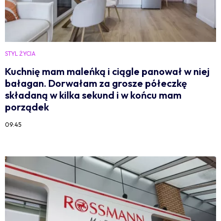
STYL ŻYCIA
Kuchnię mam maleńką i ciągle panował w niej
bałagan. Dorwałam za grosze półeczkę
składaną w kilka sekund i w końcu mam
porządek
09:45