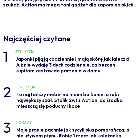
szukać. Action ma mega tani gadżet dla zapominalskich
Najczęściej czytane
1
STYL ŻYCIA
Japonki piją ją codziennie i mają skórę jak laleczki.
Już nie wydaję 3 dych codziennie, za bezcen
kupiłam zestaw do parzenia w domu
2
STYL ŻYCIA
To najtańszy mebel na moim balkonie, a robi
największy szał. Stolik 2w1 z Action, do środka
mieszczą się poduchy i koce
3
PORADY
Moje pranie pachnie jak sycylijska pomarańcza, a
nie używam płynu. Robię 1 rzecz jak koleżanka