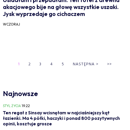
akacjowego bije na głowę wszystkie uszaki.
Jysk wyprzedaje go cichaczem
WCZORAJ
1
2
3
4
5
NASTĘPNA
>
>>
Najnowsze
STYL ŻYCIA
19:22
Ten regał z Sinsay wcisnęłam w najciaśniejszy kąt
łazienki. Ma 4 półki, haczyki i ponad 800 pozytywnych
opinii, kosztuje grosze