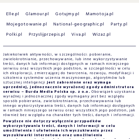
Elle.pl
Glamour.pl
Gotujmy.pl
Mamotoja.pl
Mojegotowanie.pl
National-geographic.pl
Party.pl
Polki.pl
Przyslijprzepis.pl
Viva.pl
Wizaz.pl
Jakiekolwiek aktywności, w szczególności: pobieranie,
zwielokrotnianie, przechowywanie, lub inne wykorzystywanie
treści, danych lub informacji dostępnych w ramach niniejszego
serwisu oraz wszystkich jego podstron, w szczególności w celu
ich eksploracji, zmierzającej do tworzenia, rozwoju, modyfikacji i
szkolenia systemów uczenia maszynowego, algorytmów lub
sztucznej inteligencji
jest zabronione oraz wymaga
uprzedniej, jednoznacznie wyrażonej zgody administratora
serwisu – Burda Media Polska sp. z o.o.
Obowiązek uzyskania
wyraźnej i jednoznacznej zgody wymagany jest bez względu
sposób pobierania, zwielokrotniania, przechowywania lub
innego wykorzystywania treści, danych lub informacji dostępnych
w ramach niniejszego serwisu oraz wszystkich jego podstron, jak
również bez względu na charakter tych treści, danych i informacji.
Powyższe nie dotyczy wyłącznie przypadków
wykorzystywania treści, danych i informacji w celu
umożliwienia i ułatwienia ich wyszukiwania przez
wyszukiwarki internetowe oraz umożliwienia