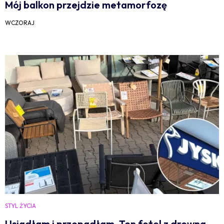
Mój balkon przejdzie metamorfozę
WCZORAJ
STYL ŻYCIA
Usiadłam i przepadłam. Ten fotel z drewna