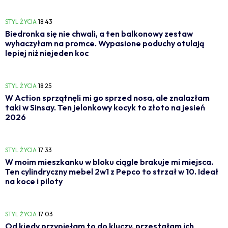
STYL ŻYCIA
18:43
Biedronka się nie chwali, a ten balkonowy zestaw
wyhaczyłam na promce. Wypasione poduchy otulają
lepiej niż niejeden koc
STYL ŻYCIA
18:25
W Action sprzątnęli mi go sprzed nosa, ale znalazłam
taki w Sinsay. Ten jelonkowy kocyk to złoto na jesień
2026
STYL ŻYCIA
17:33
W moim mieszkanku w bloku ciągle brakuje mi miejsca.
Ten cylindryczny mebel 2w1 z Pepco to strzał w 10. Ideał
na koce i piloty
STYL ŻYCIA
17:03
Od kiedy przypięłam to do kluczy, przestałam ich