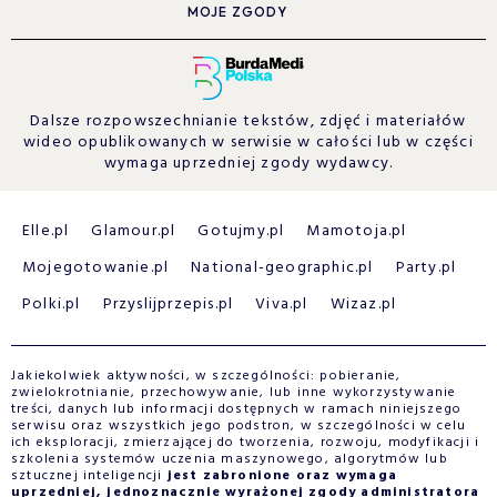
MOJE ZGODY
Dalsze rozpowszechnianie tekstów, zdjęć i materiałów
wideo opublikowanych w serwisie w całości lub w części
wymaga uprzedniej zgody wydawcy.
Elle.pl
Glamour.pl
Gotujmy.pl
Mamotoja.pl
Mojegotowanie.pl
National-geographic.pl
Party.pl
Polki.pl
Przyslijprzepis.pl
Viva.pl
Wizaz.pl
Jakiekolwiek aktywności, w szczególności: pobieranie,
zwielokrotnianie, przechowywanie, lub inne wykorzystywanie
treści, danych lub informacji dostępnych w ramach niniejszego
serwisu oraz wszystkich jego podstron, w szczególności w celu
ich eksploracji, zmierzającej do tworzenia, rozwoju, modyfikacji i
szkolenia systemów uczenia maszynowego, algorytmów lub
sztucznej inteligencji
jest zabronione oraz wymaga
uprzedniej, jednoznacznie wyrażonej zgody administratora