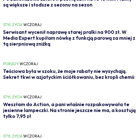
są większe i słodsze z sezonu na sezon
STYL ŻYCIA
WCZORAJ
Serwisant wycenił naprawę starej pralki na 900 zł. W
Media Expert kupiłam nówkę z funkcją parową za mniej z
tą sierpniową zniżką
PORADY
WCZORAJ
Teściowa była w szoku, że moje rabaty nie wysychają.
Sekret tkwi w azjatyckim ściółkowaniu, bez kropli chemii
STYL ŻYCIA
WCZORAJ
Weszłam do Action, a pani właśnie rozpakowywała te
jesienne lampeczki. Na stronie jeszcze nie ma, a kosztują
tylko 7,95 zł
STYL ŻYCIA
WCZORAJ