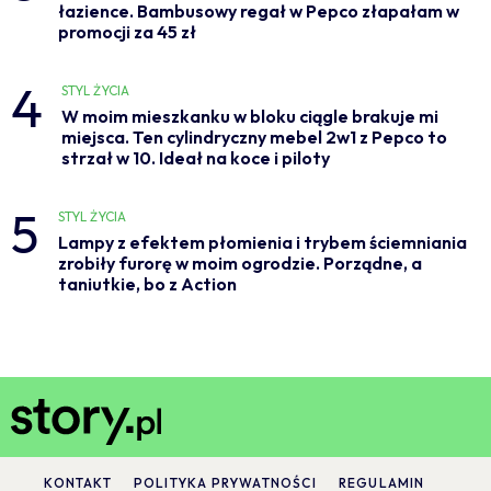
łazience. Bambusowy regał w Pepco złapałam w
promocji za 45 zł
4
STYL ŻYCIA
W moim mieszkanku w bloku ciągle brakuje mi
miejsca. Ten cylindryczny mebel 2w1 z Pepco to
strzał w 10. Ideał na koce i piloty
5
STYL ŻYCIA
Lampy z efektem płomienia i trybem ściemniania
zrobiły furorę w moim ogrodzie. Porządne, a
taniutkie, bo z Action
KONTAKT
POLITYKA PRYWATNOŚCI
REGULAMIN