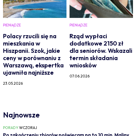
PIENIĄDZE
PIENIĄDZE
Polacy rzucili się na
Rząd wypłaci
mieszkania w
dodatkowe 2150 zł
Hiszpanii. Szok, jakie
dla seniorów. Wskazali
ceny w porównaniu z
termin składania
Warszawą, ekspertka
wniosków
ujawniła najniższe
07.06.2026
23.05.2026
Najnowsze
PORADY
WCZORAJ
Po zakończeniu zbiorów poświęcam na to 10 min. Maliny