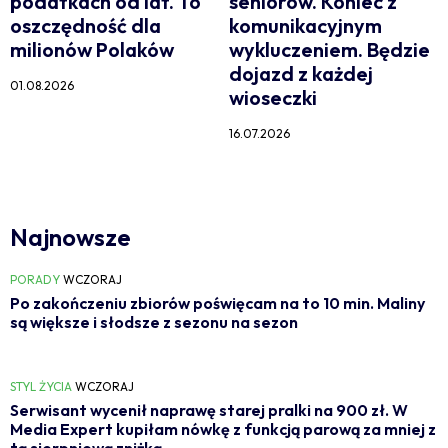
podatkach od lat. To
seniorów. Koniec z
oszczędność dla
komunikacyjnym
milionów Polaków
wykluczeniem. Będzie
dojazd z każdej
01.08.2026
wioseczki
16.07.2026
Najnowsze
PORADY
WCZORAJ
Po zakończeniu zbiorów poświęcam na to 10 min. Maliny
są większe i słodsze z sezonu na sezon
STYL ŻYCIA
WCZORAJ
Serwisant wycenił naprawę starej pralki na 900 zł. W
Media Expert kupiłam nówkę z funkcją parową za mniej z
tą sierpniową zniżką