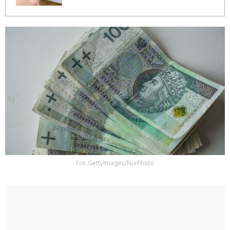
Fot. GettyImages/NurPhoto