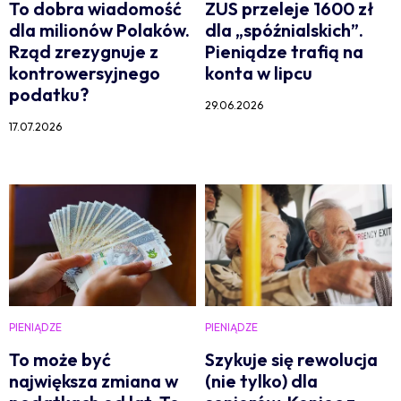
To dobra wiadomość
ZUS przeleje 1600 zł
dla milionów Polaków.
dla „spóźnialskich”.
Rząd zrezygnuje z
Pieniądze trafią na
kontrowersyjnego
konta w lipcu
podatku?
29.06.2026
17.07.2026
PIENIĄDZE
PIENIĄDZE
To może być
Szykuje się rewolucja
największa zmiana w
(nie tylko) dla