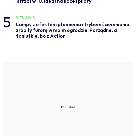
strzał w 10. Ideał na koce i piloty
5
STYL ŻYCIA
Lampy z efektem płomienia i trybem ściemniania
zrobiły furorę w moim ogrodzie. Porządne, a
taniutkie, bo z Action