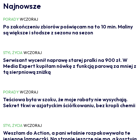
Najnowsze
PORADY
WCZORAJ
Po zakończeniu zbiorów poświęcam na to 10 min. Maliny
są większe i słodsze z sezonu na sezon
STYL ŻYCIA
WCZORAJ
Serwisant wycenił naprawę starej pralki na 900 zł. W
Media Expert kupiłam nówkę z funkcją parową za mniej z
tą sierpniową zniżką
PORADY
WCZORAJ
Teściowa była w szoku, że moje rabaty nie wysychają.
Sekret tkwi w azjatyckim ściółkowaniu, bez kropli chemii
STYL ŻYCIA
WCZORAJ
Weszłam do Action, a pani właśnie rozpakowywała te
jesienne lampeczki. Na stronie jeszcze nie ma, a kosztują