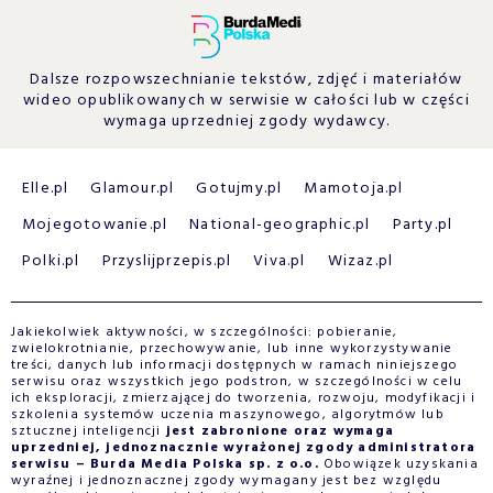
Dalsze rozpowszechnianie tekstów, zdjęć i materiałów
wideo opublikowanych w serwisie w całości lub w części
wymaga uprzedniej zgody wydawcy.
Elle.pl
Glamour.pl
Gotujmy.pl
Mamotoja.pl
Mojegotowanie.pl
National-geographic.pl
Party.pl
Polki.pl
Przyslijprzepis.pl
Viva.pl
Wizaz.pl
Jakiekolwiek aktywności, w szczególności: pobieranie,
zwielokrotnianie, przechowywanie, lub inne wykorzystywanie
treści, danych lub informacji dostępnych w ramach niniejszego
serwisu oraz wszystkich jego podstron, w szczególności w celu
ich eksploracji, zmierzającej do tworzenia, rozwoju, modyfikacji i
szkolenia systemów uczenia maszynowego, algorytmów lub
sztucznej inteligencji
jest zabronione oraz wymaga
uprzedniej, jednoznacznie wyrażonej zgody administratora
serwisu – Burda Media Polska sp. z o.o.
Obowiązek uzyskania
wyraźnej i jednoznacznej zgody wymagany jest bez względu