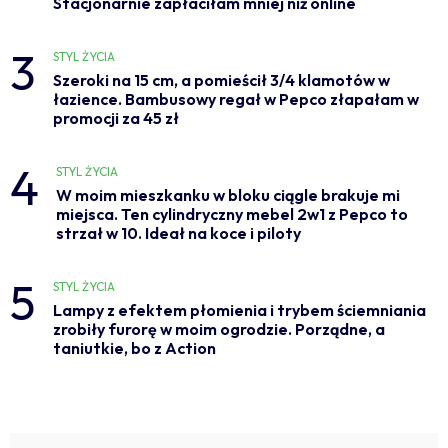
Stacjonarnie zapłaciłam mniej niż online
3
STYL ŻYCIA
Szeroki na 15 cm, a pomieścił 3/4 klamotów w
łazience. Bambusowy regał w Pepco złapałam w
promocji za 45 zł
4
STYL ŻYCIA
W moim mieszkanku w bloku ciągle brakuje mi
miejsca. Ten cylindryczny mebel 2w1 z Pepco to
strzał w 10. Ideał na koce i piloty
5
STYL ŻYCIA
Lampy z efektem płomienia i trybem ściemniania
zrobiły furorę w moim ogrodzie. Porządne, a
taniutkie, bo z Action