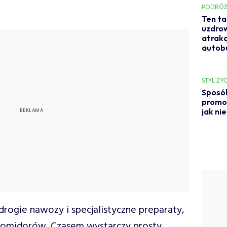
PODRÓŻ
Ten ta
uzdrow
atrakc
autob
STYL ŻYC
Sposób
promoc
jak ni
rogie nawozy i specjalistyczne preparaty,
 pomidorów. Czasem wystarczy prosty