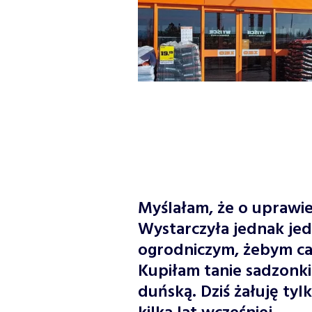
Myślałam, że o uprawi
Wystarczyła jednak je
ogrodniczym, żebym cał
Kupiłam tanie sadzonk
duńską. Dziś żałuję tyl