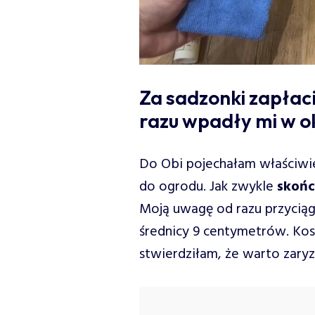
Za sadzonki zapłaci
razu wpadły mi w ok
Do Obi pojechałam właściwie
do ogrodu. Jak zwykle
skońc
Moją uwagę od razu przycią
średnicy 9 centymetrów. Kosz
stwierdziłam, że warto zary