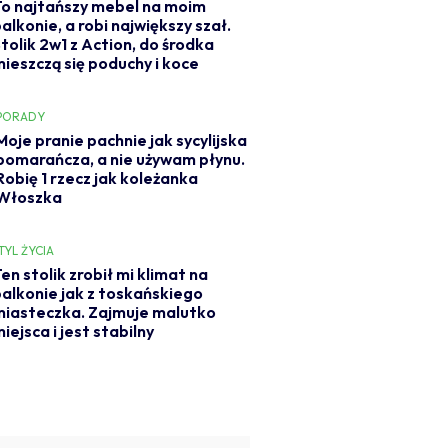
To najtańszy mebel na moim
alkonie, a robi największy szał.
tolik 2w1 z Action, do środka
mieszczą się poduchy i koce
PORADY
Moje pranie pachnie jak sycylijska
pomarańcza, a nie używam płynu.
Robię 1 rzecz jak koleżanka
Włoszka
TYL ŻYCIA
en stolik zrobił mi klimat na
alkonie jak z toskańskiego
iasteczka. Zajmuje malutko
iejsca i jest stabilny