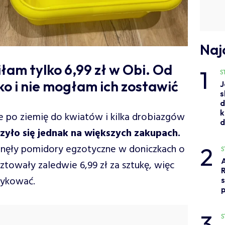
Naj
łam tylko 6,99 zł w Obi. Od
1
S
o i nie mogłam ich zostawić
J
s
d
k
 po ziemię do kwiatów i kilka drobiazgów
zyło się jednak na większych zakupach.
2
gnęły pomidory egzotyczne w doniczkach o
S
towały zaledwie 6,99 zł za sztukę, więc
R
zykować.
s
3
S