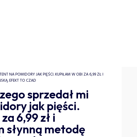
T NA POMIDORY JAK PIĘŚCI. KUPIŁAM W OBI ZA 6,99 ZŁ I
KĄ. EFEKT TO CZAD
czego sprzedał mi
dory jak pięści.
a 6,99 zł i
m słynną metodę