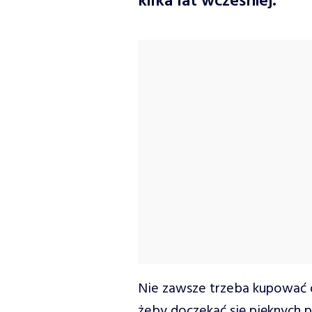
kilka lat wcześniej.
Nie zawsze trzeba kupować d
żeby doczekać się pięknych