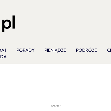
A I
PORADY
PIENIĄDZE
PODRÓŻE
C
ODA