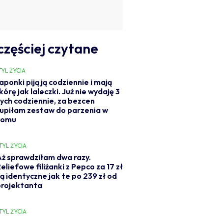
częściej czytane
TYL ŻYCIA
aponki piją ją codziennie i mają
kórę jak laleczki. Już nie wydaję 3
ych codziennie, za bezcen
upiłam zestaw do parzenia w
domu
TYL ŻYCIA
Aż sprawdziłam dwa razy.
eliefowe filiżanki z Pepco za 17 zł
ą identyczne jak te po 239 zł od
projektanta
TYL ŻYCIA