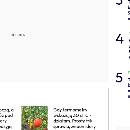
b
S
4
5
S
T
b
m
m
pczą, a
Gdy termometry
óz pod
wskazują 30 st. C -
ory.
działam. Prosty trik
odżyją
sprawia, że pomidory