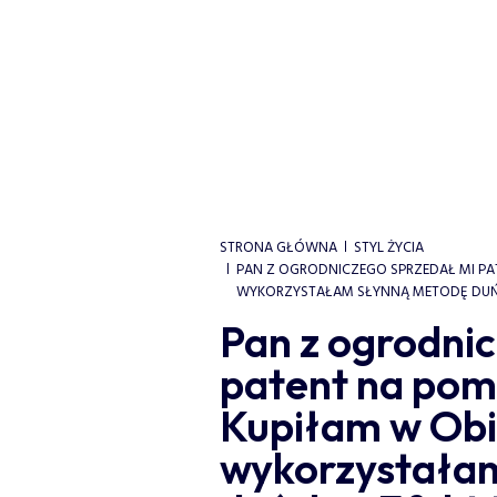
STRONA GŁÓWNA
STYL ŻYCIA
PAN Z OGRODNICZEGO SPRZEDAŁ MI PATEN
WYKORZYSTAŁAM SŁYNNĄ METODĘ DUŃS
Pan z ogrodni
patent na pomi
Kupiłam w Obi z
wykorzystała