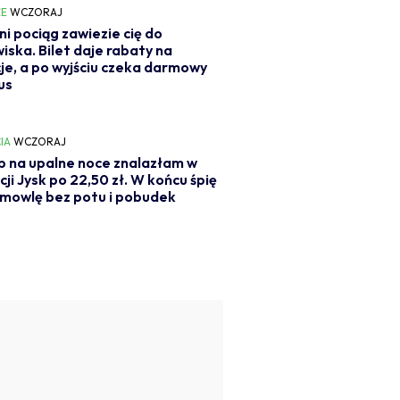
E
WCZORAJ
ni pociąg zawiezie cię do
iska. Bilet daje rabaty na
je, a po wyjściu czeka darmowy
us
IA
WCZORAJ
 na upalne noce znalazłam w
ji Jysk po 22,50 zł. W końcu śpię
emowlę bez potu i pobudek