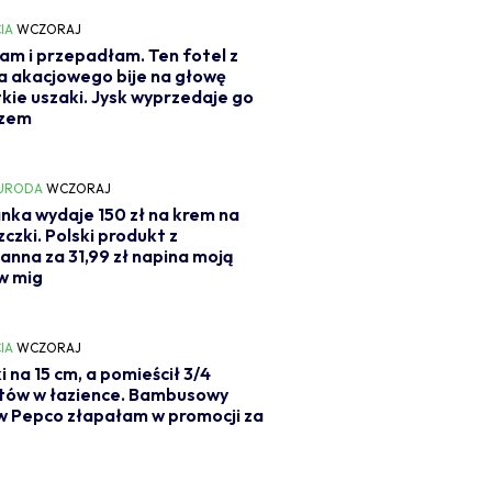
IA
WCZORAJ
am i przepadłam. Ten fotel z
 akacjowego bije na głowę
kie uszaki. Jysk wyprzedaje go
czem
 URODA
WCZORAJ
nka wydaje 150 zł na krem na
czki. Polski produkt z
nna za 31,99 zł napina moją
w mig
IA
WCZORAJ
i na 15 cm, a pomieścił 3/4
tów w łazience. Bambusowy
w Pepco złapałam w promocji za