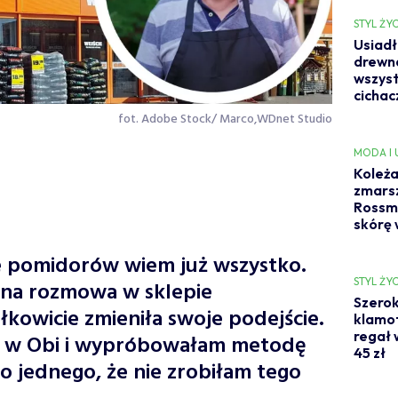
STYL ŻYC
Usiadł
drewna
wszyst
cicha
fot. Adobe Stock/ Marco,WDnet Studio
MODA I
Koleża
zmarsz
Rossma
skórę 
e pomidorów wiem już wszystko.
STYL ŻYC
dna rozmowa w sklepie
Szerok
kowicie zmieniła swoje podejście.
klamo
regał 
i w Obi i wypróbowałam metodę
45 zł
ko jednego, że nie zrobiłam tego