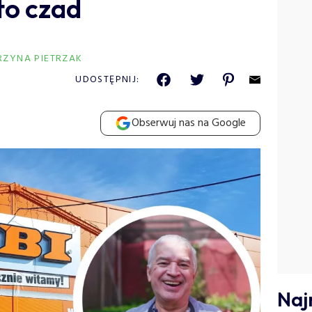
to czad
RZYNA PIETRZAK
UDOSTĘPNIJ:
Obserwuj nas na Google
Naj