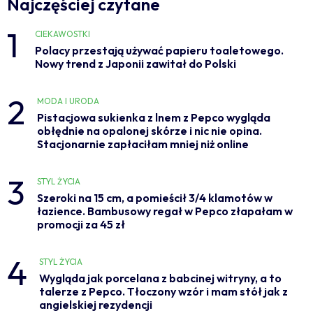
Najczęściej czytane
1
CIEKAWOSTKI
Polacy przestają używać papieru toaletowego.
Nowy trend z Japonii zawitał do Polski
2
MODA I URODA
Pistacjowa sukienka z lnem z Pepco wygląda
obłędnie na opalonej skórze i nic nie opina.
Stacjonarnie zapłaciłam mniej niż online
3
STYL ŻYCIA
Szeroki na 15 cm, a pomieścił 3/4 klamotów w
łazience. Bambusowy regał w Pepco złapałam w
promocji za 45 zł
4
STYL ŻYCIA
Wygląda jak porcelana z babcinej witryny, a to
talerze z Pepco. Tłoczony wzór i mam stół jak z
angielskiej rezydencji