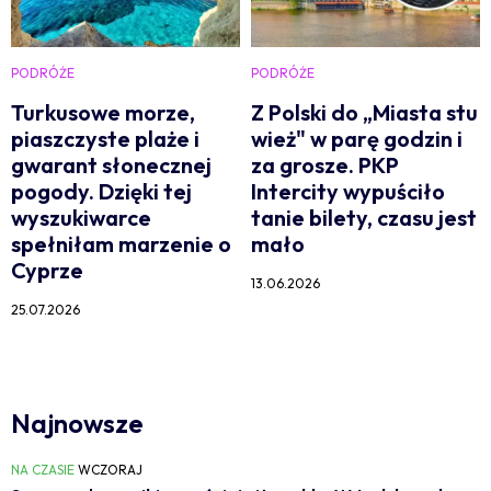
PODRÓŻE
PODRÓŻE
Turkusowe morze,
Z Polski do „Miasta stu
piaszczyste plaże i
wież" w parę godzin i
gwarant słonecznej
za grosze. PKP
pogody. Dzięki tej
Intercity wypuściło
wyszukiwarce
tanie bilety, czasu jest
spełniłam marzenie o
mało
Cyprze
13.06.2026
25.07.2026
Najnowsze
NA CZASIE
WCZORAJ