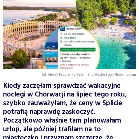
fot. Alexey Fedorenko/vskrinjaric/Adobe Stock/booking.com
Kiedy zaczęłam sprawdzać wakacyjne
noclegi w Chorwacji na lipiec tego roku,
szybko zauważyłam, że ceny w Splicie
potrafią naprawdę zaskoczyć.
Początkowo właśnie tam planowałam
urlop, ale później trafiłam na to
miasteczko i przyznam szczerze, że