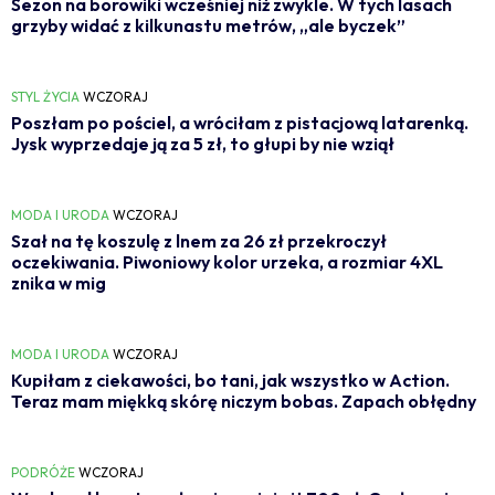
Sezon na borowiki wcześniej niż zwykle. W tych lasach
grzyby widać z kilkunastu metrów, „ale byczek”
STYL ŻYCIA
WCZORAJ
Poszłam po pościel, a wróciłam z pistacjową latarenką.
Jysk wyprzedaje ją za 5 zł, to głupi by nie wziął
MODA I URODA
WCZORAJ
Szał na tę koszulę z lnem za 26 zł przekroczył
oczekiwania. Piwoniowy kolor urzeka, a rozmiar 4XL
znika w mig
MODA I URODA
WCZORAJ
Kupiłam z ciekawości, bo tani, jak wszystko w Action.
Teraz mam miękką skórę niczym bobas. Zapach obłędny
PODRÓŻE
WCZORAJ