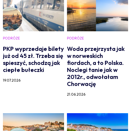
PODRÓŻE
PODRÓŻE
PKP wyprzedaje bilety
Woda przejrzysta jak
już od 45 zł. Trzeba się
w norweskich
spieszyć, schodzą jak
fiordach, a to Polska.
ciepłe bułeczki
Noclegi tanie jak w
2012r., odwołałam
19.07.2026
Chorwację
21.06.2026