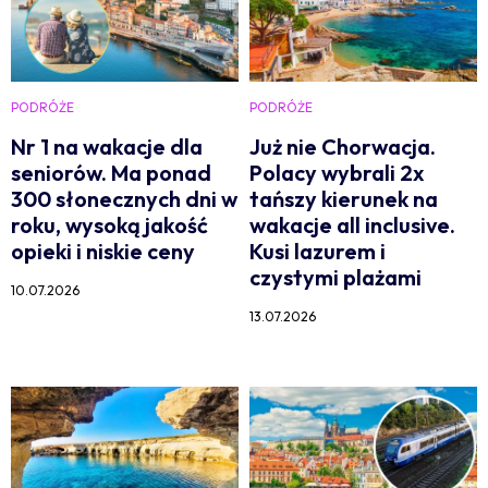
PODRÓŻE
PODRÓŻE
Nr 1 na wakacje dla
Już nie Chorwacja.
seniorów. Ma ponad
Polacy wybrali 2x
300 słonecznych dni w
tańszy kierunek na
roku, wysoką jakość
wakacje all inclusive.
opieki i niskie ceny
Kusi lazurem i
czystymi plażami
10.07.2026
13.07.2026