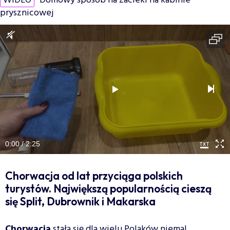
WIDEO
Domowy sposób na zacieki na kabinie
prysznicowej
0:00 / 2:25
Chorwacja od lat przyciąga polskich
turystów. Największą popularnością cieszą
się Split, Dubrownik i Makarska
Chorwacja
stała się dla wielu Polaków niemal