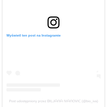
Wyświetl ten post na Instagramie
Post udostępniony przez ᗷIᒪᒍᗩᑎᗩ IᐯᗩᑎOᐯIᑕ (@bio_iva)