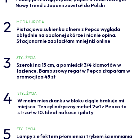
Nowy trend z Japonii zawitał do Polski
2
MODA I URODA
Pistacjowa sukienka z lnem z Pepco wygląda
obłędnie na opalonej skórze i nic nie opina.
Stacjonarnie zapłaciłam mniej niż online
3
STYL ŻYCIA
Szeroki na 15 cm, a pomieścił 3/4 klamotów w
łazience. Bambusowy regał w Pepco złapałam w
promocji za 45 zł
4
STYL ŻYCIA
W moim mieszkanku w bloku ciągle brakuje mi
miejsca. Ten cylindryczny mebel 2w1 z Pepco to
strzał w 10. Ideał na koce i piloty
5
STYL ŻYCIA
Lampy z efektem płomienia i trybem ściemniania