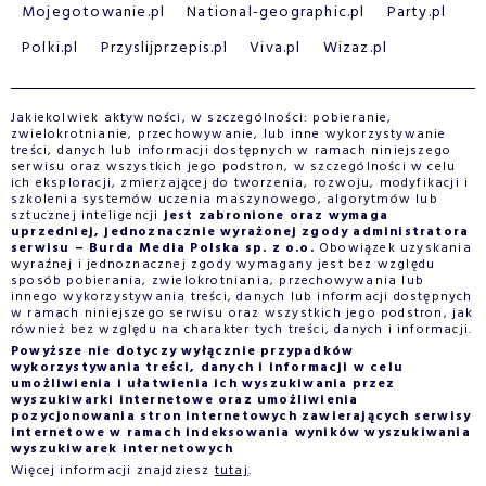
Mojegotowanie.pl
National-geographic.pl
Party.pl
Polki.pl
Przyslijprzepis.pl
Viva.pl
Wizaz.pl
Jakiekolwiek aktywności, w szczególności: pobieranie,
zwielokrotnianie, przechowywanie, lub inne wykorzystywanie
treści, danych lub informacji dostępnych w ramach niniejszego
serwisu oraz wszystkich jego podstron, w szczególności w celu
ich eksploracji, zmierzającej do tworzenia, rozwoju, modyfikacji i
szkolenia systemów uczenia maszynowego, algorytmów lub
sztucznej inteligencji
jest zabronione oraz wymaga
uprzedniej, jednoznacznie wyrażonej zgody administratora
serwisu – Burda Media Polska sp. z o.o.
Obowiązek uzyskania
wyraźnej i jednoznacznej zgody wymagany jest bez względu
sposób pobierania, zwielokrotniania, przechowywania lub
innego wykorzystywania treści, danych lub informacji dostępnych
w ramach niniejszego serwisu oraz wszystkich jego podstron, jak
również bez względu na charakter tych treści, danych i informacji.
Powyższe nie dotyczy wyłącznie przypadków
wykorzystywania treści, danych i informacji w celu
umożliwienia i ułatwienia ich wyszukiwania przez
wyszukiwarki internetowe oraz umożliwienia
pozycjonowania stron internetowych zawierających serwisy
internetowe w ramach indeksowania wyników wyszukiwania
wyszukiwarek internetowych
Więcej informacji znajdziesz
tutaj
.