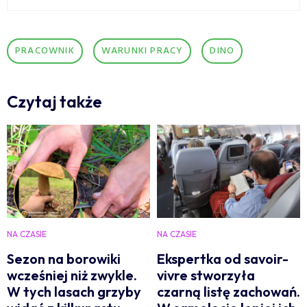
PRACOWNIK
WARUNKI PRACY
DINO
Czytaj także
NA CZASIE
NA CZASIE
Sezon na borowiki
Ekspertka od savoir-
wcześniej niż zwykle.
vivre stworzyła
W tych lasach grzyby
czarną listę zachowań.