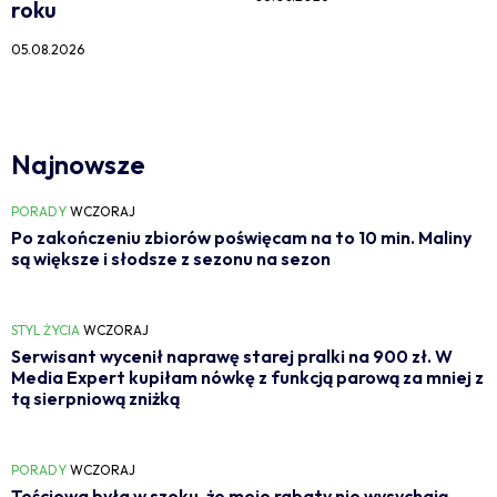
roku
05.08.2026
Najnowsze
PORADY
WCZORAJ
Po zakończeniu zbiorów poświęcam na to 10 min. Maliny
są większe i słodsze z sezonu na sezon
STYL ŻYCIA
WCZORAJ
Serwisant wycenił naprawę starej pralki na 900 zł. W
Media Expert kupiłam nówkę z funkcją parową za mniej z
tą sierpniową zniżką
PORADY
WCZORAJ
Teściowa była w szoku, że moje rabaty nie wysychają.