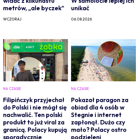
widać z kilkunastu
W samolocie lepiej ich
metrów, „ale byczek”
unikać
WCZORAJ
06.08.2026
NA CZASIE
NA CZASIE
Filipińczyk przyjechał
Pokazał paragon za
do Polski i nie mógł się
obiad dla 4 osób w
nachwalić. Ten polski
Stegnie i internet
produkt to już viral za
zapłonął. Dużo czy
granicą. Polacy kupują
mało? Polacy ostro
sporadycznie
podzieleni