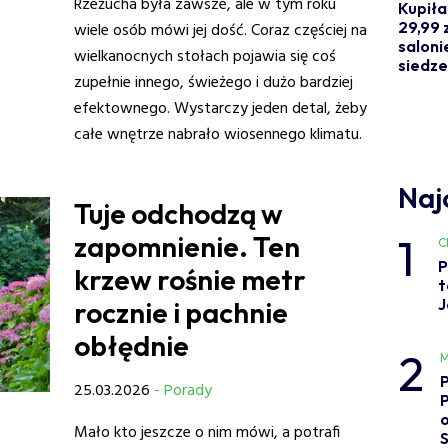
Rzeżucha była zawsze, ale w tym roku
Kupiła
29,99 z
wiele osób mówi jej dość. Coraz częściej na
saloni
wielkanocnych stołach pojawia się coś
siedze
zupełnie innego, świeżego i dużo bardziej
efektownego. Wystarczy jeden detal, żeby
całe wnętrze nabrało wiosennego klimatu.
Naj
Tuje odchodzą w
1
zapomnienie. Ten
C
P
krzew rośnie metr
t
J
rocznie i pachnie
obłędnie
2
M
25.03.2026
- Porady
o
Mało kto jeszcze o nim mówi, a potrafi