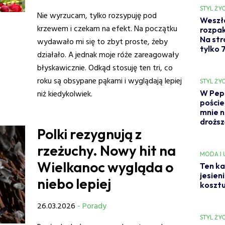
STYL ŻYC
Nie wyrzucam, tylko rozsypuję pod
Weszła
krzewem i czekam na efekt. Na początku
rozpak
Na str
wydawało mi się to zbyt proste, żeby
tylko 7
działało. A jednak moje róże zareagowały
błyskawicznie. Odkąd stosuję ten tri, co
roku są obsypane pąkami i wyglądają lepiej
STYL ŻYC
niż kiedykolwiek.
W Pepc
poście
mnie n
droższ
Polki rezygnują z
rzeżuchy. Nowy hit na
MODA I
Wielkanoc wygląda o
Ten ka
jesien
niebo lepiej
kosztu
26.03.2026
- Porady
STYL ŻYC