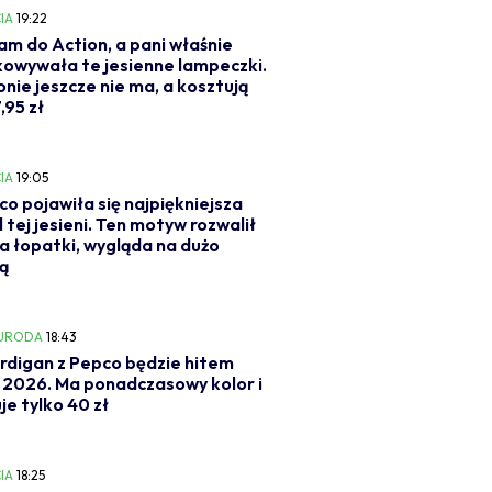
IA
19:22
m do Action, a pani właśnie
owywała te jesienne lampeczki.
onie jeszcze nie ma, a kosztują
,95 zł
IA
19:05
o pojawiła się najpiękniejsza
l tej jesieni. Ten motyw rozwalił
a łopatki, wygląda na dużo
ą
 URODA
18:43
rdigan z Pepco będzie hitem
i 2026. Ma ponadczasowy kolor i
je tylko 40 zł
IA
18:25