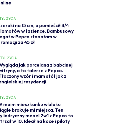
online
TYL ŻYCIA
zeroki na 15 cm, a pomieścił 3/4
klamotów w łazience. Bambusowy
regał w Pepco złapałam w
romocji za 45 zł
STYL ŻYCIA
Wygląda jak porcelana z babcinej
witryny, a to talerze z Pepco.
Tłoczony wzór i mam stół jak z
angielskiej rezydencji
TYL ŻYCIA
W moim mieszkanku w bloku
iągle brakuje mi miejsca. Ten
ylindryczny mebel 2w1 z Pepco to
trzał w 10. Ideał na koce i piloty