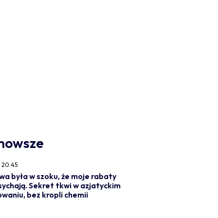
nowsze
Y
20:45
wa była w szoku, że moje rabaty
sychają. Sekret tkwi w azjatyckim
owaniu, bez kropli chemii