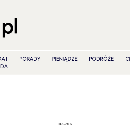
A I
PORADY
PIENIĄDZE
PODRÓŻE
C
ODA