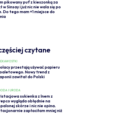
m pikowany puf z kieszonką za
ł w Sinsay i już nic nie wala się po
e. Do tego mam +1 miejsce do
nia
częściej czytane
IEKAWOSTKI
olacy przestają używać papieru
oaletowego. Nowy trend z
aponii zawitał do Polski
ODA I URODA
Pistacjowa sukienka z lnem z
Pepco wygląda obłędnie na
palonej skórze i nic nie opina.
Stacjonarnie zapłaciłam mniej niż