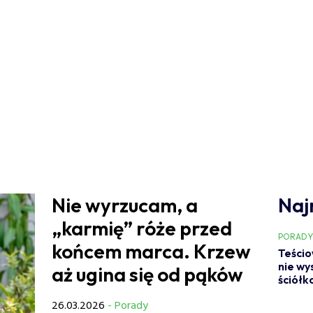
Nie wyrzucam, a
Naj
„karmię” róże przed
PORAD
końcem marca. Krzew
Teścio
nie wy
aż ugina się od pąków
ściółk
26.03.2026
- Porady