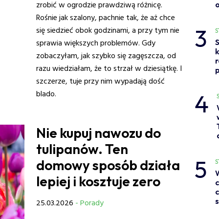
zrobić w ogrodzie prawdziwą różnicę.
Rośnie jak szalony, pachnie tak, że aż chce
3
się siedzieć obok godzinami, a przy tym nie
S
sprawia większych problemów. Gdy
S
zobaczyłam, jak szybko się zagęszcza, od
razu wiedziałam, że to strzał w dziesiątkę. I
p
szczerze, tuje przy nim wypadają dość
blado.
4
Nie kupuj nawozu do
tulipanów. Ten
5
domowy sposób działa
S
lepiej i kosztuje zero
c
c
s
25.03.2026
- Porady