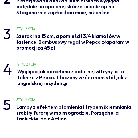
Pistacjowa sukienka z lnem z Pepco wygląda
obłędnie na opalonej skórze i nic nie opina.
Stacjonarnie zapłaciłam mniej niż online
3
STYL ŻYCIA
Szeroki na 15 cm, a pomieścił 3/4 klamotów w
łazience. Bambusowy regał w Pepco złapałam w
promocji za 45 zł
4
STYL ŻYCIA
Wygląda jak porcelana z babcinej witryny, a to
talerze z Pepco. Tłoczony wzór i mam stół jak z
angielskiej rezydencji
5
STYL ŻYCIA
Lampy z efektem płomienia i trybem ściemniania
zrobiły furorę w moim ogrodzie. Porządne, a
taniutkie, bo z Action