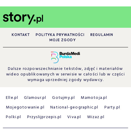
KONTAKT
POLITYKA PRYWATNOŚCI
REGULAMIN
MOJE ZGODY
Dalsze rozpowszechnianie tekstów, zdjęć i materiałów
wideo opublikowanych w serwisie w całości lub w części
wymaga uprzedniej zgody wydawcy.
Elle.pl
Glamour.pl
Gotujmy.pl
Mamotoja.pl
Mojegotowanie.pl
National-geographic.pl
Party.pl
Polki.pl
Przyslijprzepis.pl
Viva.pl
Wizaz.pl