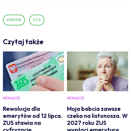
SENIOR
ZUS
Czytaj także
PIENIĄDZE
PIENIĄDZE
Rewolucja dla
Moja babcia zawsze
emerytów od 12 lipca.
czeka na listonosza. W
ZUS stawia na
2027 roku ZUS
cyfryzację.
wypłaci emeryturę