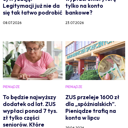
Legitymacji już nie da
tylko na konto
się tak łatwo podrobić
bankowe?
08.07.2026
23.07.2026
PIENIĄDZE
PIENIĄDZE
To będzie najwyższy
ZUS przeleje 1600 zł
dodatek od lat. ZUS
dla „spóźnialskich”.
wypłaci ponad 7 tys.
Pieniądze trafią na
zł tylko części
konta w lipcu
seniorów. Które
29.06.2026