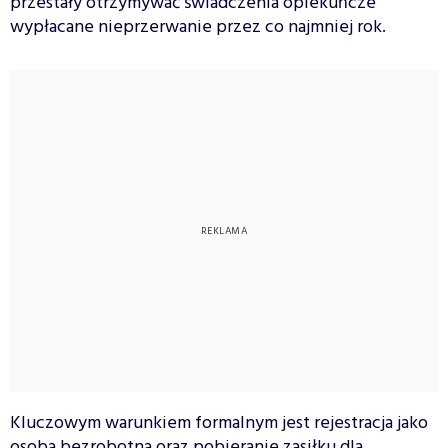
przestały otrzymywać świadczenia opiekuńcze
wypłacane nieprzerwanie przez co najmniej rok.
Kluczowym warunkiem formalnym jest rejestracja jako
osoba bezrobotna oraz pobieranie zasiłku dla