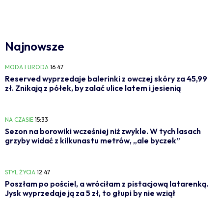
Najnowsze
MODA I URODA
16:47
Reserved wyprzedaje balerinki z owczej skóry za 45,99
zł. Znikają z półek, by zalać ulice latem i jesienią
NA CZASIE
15:33
Sezon na borowiki wcześniej niż zwykle. W tych lasach
grzyby widać z kilkunastu metrów, „ale byczek”
STYL ŻYCIA
12:47
Poszłam po pościel, a wróciłam z pistacjową latarenką.
Jysk wyprzedaje ją za 5 zł, to głupi by nie wziął