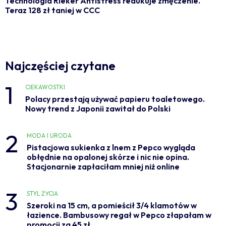
Technologia Rieker Antistress redukuje zmęczenie.
Teraz 128 zł taniej w CCC
Najczęściej czytane
1
CIEKAWOSTKI
Polacy przestają używać papieru toaletowego.
Nowy trend z Japonii zawitał do Polski
2
MODA I URODA
Pistacjowa sukienka z lnem z Pepco wygląda
obłędnie na opalonej skórze i nic nie opina.
Stacjonarnie zapłaciłam mniej niż online
3
STYL ŻYCIA
Szeroki na 15 cm, a pomieścił 3/4 klamotów w
łazience. Bambusowy regał w Pepco złapałam w
promocji za 45 zł