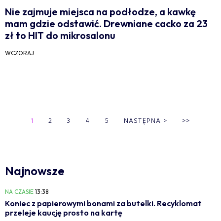
Nie zajmuje miejsca na podłodze, a kawkę
mam gdzie odstawić. Drewniane cacko za 23
zł to HIT do mikrosalonu
WCZORAJ
1
2
3
4
5
NASTĘPNA
>
>>
Najnowsze
NA CZASIE
13:38
Koniec z papierowymi bonami za butelki. Recyklomat
przeleje kaucję prosto na kartę