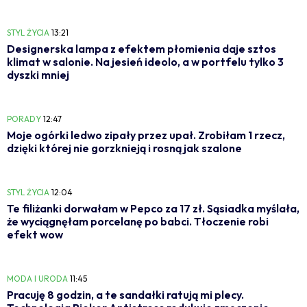
STYL ŻYCIA
13:21
Designerska lampa z efektem płomienia daje sztos
klimat w salonie. Na jesień ideolo, a w portfelu tylko 3
dyszki mniej
PORADY
12:47
Moje ogórki ledwo zipały przez upał. Zrobiłam 1 rzecz,
dzięki której nie gorzknieją i rosną jak szalone
STYL ŻYCIA
12:04
Te filiżanki dorwałam w Pepco za 17 zł. Sąsiadka myślała,
że wyciągnęłam porcelanę po babci. Tłoczenie robi
efekt wow
MODA I URODA
11:45
Pracuję 8 godzin, a te sandałki ratują mi plecy.