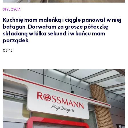
STYL ŻYCIA
Kuchnię mam maleńką i ciągle panował w niej
bałagan. Dorwałam za grosze półeczkę
składaną w kilka sekund i w końcu mam
porządek
09:45