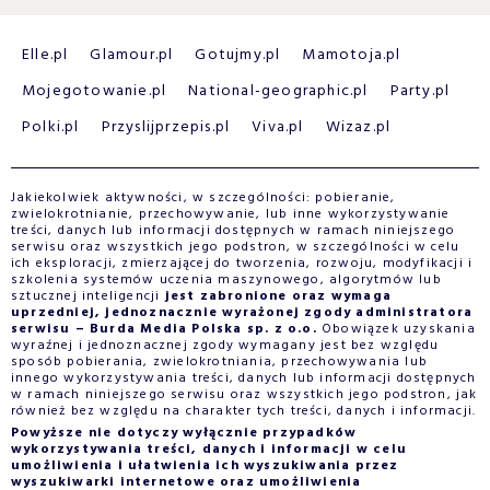
Elle.pl
Glamour.pl
Gotujmy.pl
Mamotoja.pl
Mojegotowanie.pl
National-geographic.pl
Party.pl
Polki.pl
Przyslijprzepis.pl
Viva.pl
Wizaz.pl
Jakiekolwiek aktywności, w szczególności: pobieranie,
zwielokrotnianie, przechowywanie, lub inne wykorzystywanie
treści, danych lub informacji dostępnych w ramach niniejszego
serwisu oraz wszystkich jego podstron, w szczególności w celu
ich eksploracji, zmierzającej do tworzenia, rozwoju, modyfikacji i
szkolenia systemów uczenia maszynowego, algorytmów lub
sztucznej inteligencji
jest zabronione oraz wymaga
uprzedniej, jednoznacznie wyrażonej zgody administratora
serwisu – Burda Media Polska sp. z o.o.
Obowiązek uzyskania
wyraźnej i jednoznacznej zgody wymagany jest bez względu
sposób pobierania, zwielokrotniania, przechowywania lub
innego wykorzystywania treści, danych lub informacji dostępnych
w ramach niniejszego serwisu oraz wszystkich jego podstron, jak
również bez względu na charakter tych treści, danych i informacji.
Powyższe nie dotyczy wyłącznie przypadków
wykorzystywania treści, danych i informacji w celu
umożliwienia i ułatwienia ich wyszukiwania przez
wyszukiwarki internetowe oraz umożliwienia