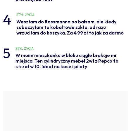
4
STYL ŻYCIA
Weszłam do Rossmanna po balsam, ale kiedy
zobaczyłam to kobaltowe szkło, od razu
wrzuciłam do koszyka. Za 4,99 zł to jak za darmo
5
STYL ŻYCIA
W moim mieszkanku w bloku ciągle brakuje mi
miejsca. Ten cylindryczny mebel 2w1 z Pepco to
strzał w 10. Ideał na koce i piloty