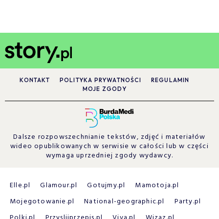
KONTAKT
POLITYKA PRYWATNOŚCI
REGULAMIN
MOJE ZGODY
Dalsze rozpowszechnianie tekstów, zdjęć i materiałów
wideo opublikowanych w serwisie w całości lub w części
wymaga uprzedniej zgody wydawcy.
Elle.pl
Glamour.pl
Gotujmy.pl
Mamotoja.pl
Mojegotowanie.pl
National-geographic.pl
Party.pl
Polki.pl
Przyslijprzepis.pl
Viva.pl
Wizaz.pl