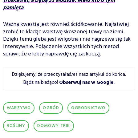
truskawki, a będą 3x słodsze. Mało kto o tym
pamięta
Ważną kwestią jest również ściółkowanie. Najłatwiej
zrobić to kładąc warstwę skoszonej trawy na ziemi.
Dzięki temu gleba jest wilgotna i nie nagrzewa się tak
intensywnie. Połączenie wszystkich tych metod
sprawi, że efekty naprawdę cię zaskoczą.
Dziękujemy, że przeczytałaś/eś nasz artykuł do końca.
Bądź na bieżąco!
Obserwuj nas w Google
.
WARZYWO
OGRÓD
OGRODNICTWO
ROŚLINY
DOMOWY TRIK