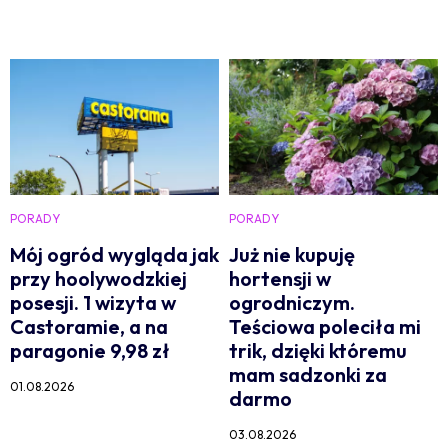
PORADY
PORADY
Mój ogród wygląda jak
Już nie kupuję
przy hoolywodzkiej
hortensji w
posesji. 1 wizyta w
ogrodniczym.
Castoramie, a na
Teściowa poleciła mi
paragonie 9,98 zł
trik, dzięki któremu
mam sadzonki za
01.08.2026
darmo
03.08.2026