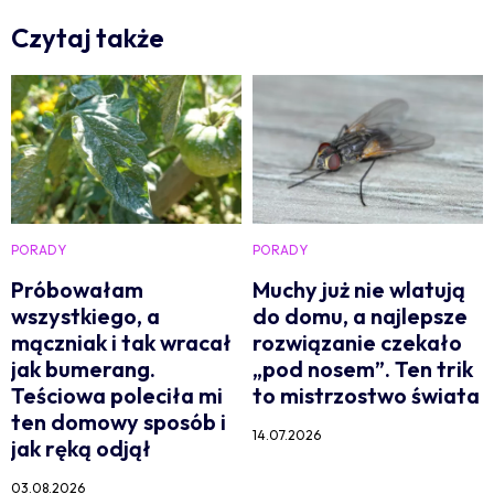
Czytaj także
PORADY
PORADY
Próbowałam
Muchy już nie wlatują
wszystkiego, a
do domu, a najlepsze
mączniak i tak wracał
rozwiązanie czekało
jak bumerang.
„pod nosem”. Ten trik
Teściowa poleciła mi
to mistrzostwo świata
ten domowy sposób i
14.07.2026
jak ręką odjął
03.08.2026