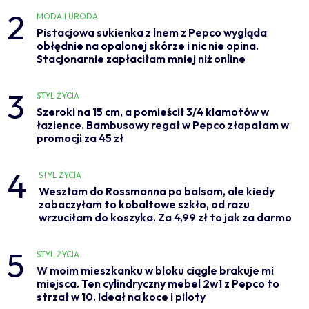
2
MODA I URODA
Pistacjowa sukienka z lnem z Pepco wygląda
obłędnie na opalonej skórze i nic nie opina.
Stacjonarnie zapłaciłam mniej niż online
3
STYL ŻYCIA
Szeroki na 15 cm, a pomieścił 3/4 klamotów w
łazience. Bambusowy regał w Pepco złapałam w
promocji za 45 zł
4
STYL ŻYCIA
Weszłam do Rossmanna po balsam, ale kiedy
zobaczyłam to kobaltowe szkło, od razu
wrzuciłam do koszyka. Za 4,99 zł to jak za darmo
5
STYL ŻYCIA
W moim mieszkanku w bloku ciągle brakuje mi
miejsca. Ten cylindryczny mebel 2w1 z Pepco to
strzał w 10. Ideał na koce i piloty