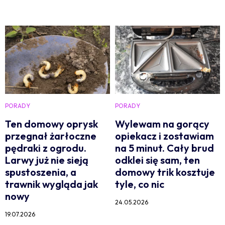
PORADY
PORADY
Ten domowy oprysk
Wylewam na gorący
przegnał żarłoczne
opiekacz i zostawiam
pędraki z ogrodu.
na 5 minut. Cały brud
Larwy już nie sieją
odklei się sam, ten
spustoszenia, a
domowy trik kosztuje
trawnik wygląda jak
tyle, co nic
nowy
24.05.2026
19.07.2026