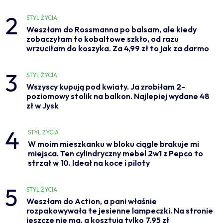
2
STYL ŻYCIA
Weszłam do Rossmanna po balsam, ale kiedy
zobaczyłam to kobaltowe szkło, od razu
wrzuciłam do koszyka. Za 4,99 zł to jak za darmo
3
STYL ŻYCIA
Wszyscy kupują pod kwiaty. Ja zrobiłam 2-
poziomowy stolik na balkon. Najlepiej wydane 48
zł w Jysk
4
STYL ŻYCIA
W moim mieszkanku w bloku ciągle brakuje mi
miejsca. Ten cylindryczny mebel 2w1 z Pepco to
strzał w 10. Ideał na koce i piloty
5
STYL ŻYCIA
Weszłam do Action, a pani właśnie
rozpakowywała te jesienne lampeczki. Na stronie
jeszcze nie ma, a kosztują tylko 7,95 zł