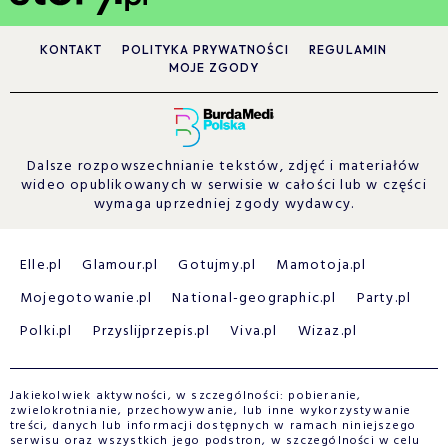
KONTAKT
POLITYKA PRYWATNOŚCI
REGULAMIN
MOJE ZGODY
Dalsze rozpowszechnianie tekstów, zdjęć i materiałów
wideo opublikowanych w serwisie w całości lub w części
wymaga uprzedniej zgody wydawcy.
Elle.pl
Glamour.pl
Gotujmy.pl
Mamotoja.pl
Mojegotowanie.pl
National-geographic.pl
Party.pl
Polki.pl
Przyslijprzepis.pl
Viva.pl
Wizaz.pl
Jakiekolwiek aktywności, w szczególności: pobieranie,
zwielokrotnianie, przechowywanie, lub inne wykorzystywanie
treści, danych lub informacji dostępnych w ramach niniejszego
serwisu oraz wszystkich jego podstron, w szczególności w celu