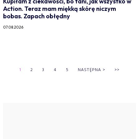
Kupiłam z ciekawości, bo tani, jak wszystko w
Action. Teraz mam miękką skórę niczym
bobas. Zapach obłędny
07.08.2026
1
2
3
4
5
NASTĘPNA
>
>>