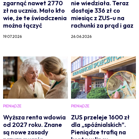
zgarnąć nawet 2770
nie wiedziała. Teraz
zł na ucznia. Mało kto
dostaje 336 zł co
wie, że te świadczenia
miesiąc z ZUS-u na
można łączyć
rachunki za prąd i gaz
19.07.2026
26.06.2026
PIENIĄDZE
PIENIĄDZE
Wyższa renta wdowia
ZUS przeleje 1600 zł
od 2027 roku. Znane
dla „spóźnialskich”.
są nowe zasady
Pieniądze trafią na