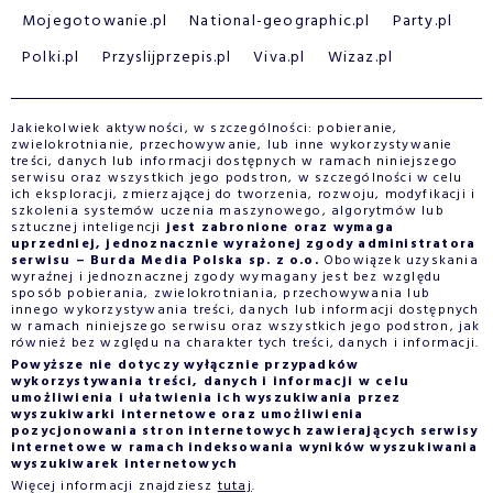
Mojegotowanie.pl
National-geographic.pl
Party.pl
Polki.pl
Przyslijprzepis.pl
Viva.pl
Wizaz.pl
Jakiekolwiek aktywności, w szczególności: pobieranie,
zwielokrotnianie, przechowywanie, lub inne wykorzystywanie
treści, danych lub informacji dostępnych w ramach niniejszego
serwisu oraz wszystkich jego podstron, w szczególności w celu
ich eksploracji, zmierzającej do tworzenia, rozwoju, modyfikacji i
szkolenia systemów uczenia maszynowego, algorytmów lub
sztucznej inteligencji
jest zabronione oraz wymaga
uprzedniej, jednoznacznie wyrażonej zgody administratora
serwisu – Burda Media Polska sp. z o.o.
Obowiązek uzyskania
wyraźnej i jednoznacznej zgody wymagany jest bez względu
sposób pobierania, zwielokrotniania, przechowywania lub
innego wykorzystywania treści, danych lub informacji dostępnych
w ramach niniejszego serwisu oraz wszystkich jego podstron, jak
również bez względu na charakter tych treści, danych i informacji.
Powyższe nie dotyczy wyłącznie przypadków
wykorzystywania treści, danych i informacji w celu
umożliwienia i ułatwienia ich wyszukiwania przez
wyszukiwarki internetowe oraz umożliwienia
pozycjonowania stron internetowych zawierających serwisy
internetowe w ramach indeksowania wyników wyszukiwania
wyszukiwarek internetowych
Więcej informacji znajdziesz
tutaj
.