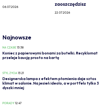
zaoszczędzisz
06.07.2026
22.07.2026
Najnowsze
NA CZASIE
13:38
Koniec z papierowymi bonami za butelki. Recyklomat
przeleje kaucję prosto na kartę
STYL ŻYCIA
13:21
Designerska lampa z efektem płomienia daje sztos
klimat w salonie. Na jesień ideolo, a w portfelu tylko 3
dyszki mniej
PORADY
12:47