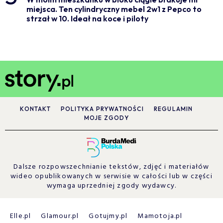
miejsca. Ten cylindryczny mebel 2w1 z Pepco to
strzał w 10. Ideał na koce i piloty
KONTAKT
POLITYKA PRYWATNOŚCI
REGULAMIN
MOJE ZGODY
Dalsze rozpowszechnianie tekstów, zdjęć i materiałów
wideo opublikowanych w serwisie w całości lub w części
wymaga uprzedniej zgody wydawcy.
Elle.pl
Glamour.pl
Gotujmy.pl
Mamotoja.pl