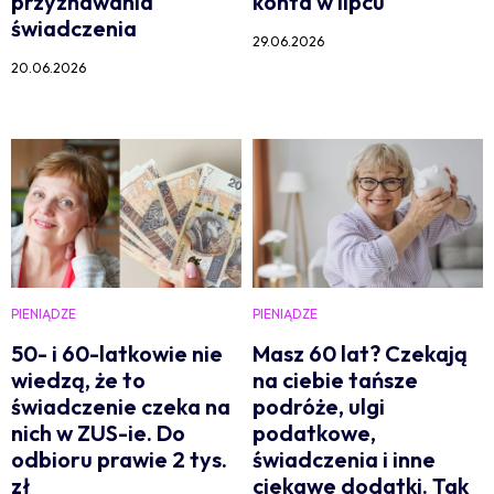
przyznawania
konta w lipcu
świadczenia
29.06.2026
20.06.2026
PIENIĄDZE
PIENIĄDZE
50- i 60-latkowie nie
Masz 60 lat? Czekają
wiedzą, że to
na ciebie tańsze
świadczenie czeka na
podróże, ulgi
nich w ZUS-ie. Do
podatkowe,
odbioru prawie 2 tys.
świadczenia i inne
zł
ciekawe dodatki. Tak