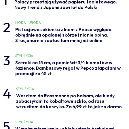
Polacy przestają używać papieru toaletowego.
Nowy trend z Japonii zawitał do Polski
2
MODA I URODA
Pistacjowa sukienka z lnem z Pepco wygląda
obłędnie na opalonej skórze i nic nie opina.
Stacjonarnie zapłaciłam mniej niż online
3
STYL ŻYCIA
Szeroki na 15 cm, a pomieścił 3/4 klamotów w
łazience. Bambusowy regał w Pepco złapałam w
promocji za 45 zł
4
STYL ŻYCIA
Weszłam do Rossmanna po balsam, ale kiedy
zobaczyłam to kobaltowe szkło, od razu
wrzuciłam do koszyka. Za 4,99 zł to jak za darmo
5
STYL ŻYCIA
W moim mieszkanku w bloku ciągle brakuje mi