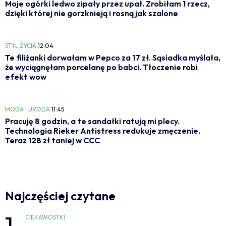
Moje ogórki ledwo zipały przez upał. Zrobiłam 1 rzecz,
dzięki której nie gorzknieją i rosną jak szalone
STYL ŻYCIA
12:04
Te filiżanki dorwałam w Pepco za 17 zł. Sąsiadka myślała,
że wyciągnęłam porcelanę po babci. Tłoczenie robi
efekt wow
MODA I URODA
11:45
Pracuję 8 godzin, a te sandałki ratują mi plecy.
Technologia Rieker Antistress redukuje zmęczenie.
Teraz 128 zł taniej w CCC
Najczęściej czytane
1
CIEKAWOSTKI