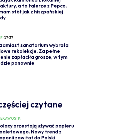
ktury, a to talerze z Pepco.
mam stół jak z hiszpańskiej
ndy
E
07:37
zamiast sanatorium wybrała
owe rekolekcje. Za pełne
enie zapłaciła grosze, w tym
edzie ponownie
częściej czytane
IEKAWOSTKI
olacy przestają używać papieru
oaletowego. Nowy trend z
aponii zawitał do Polski