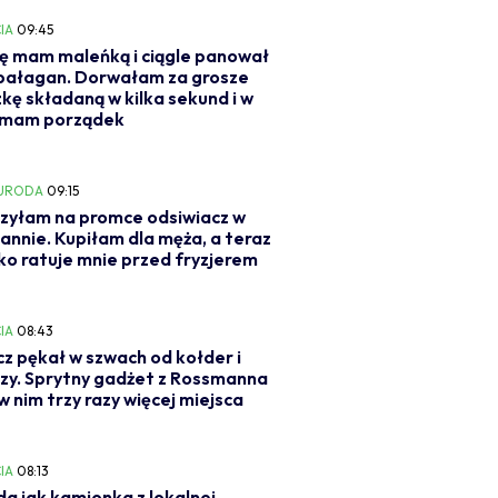
IA
09:45
ę mam maleńką i ciągle panował
 bałagan. Dorwałam za grosze
kę składaną w kilka sekund i w
 mam porządek
 URODA
09:15
zyłam na promce odsiwiacz w
nnie. Kupiłam dla męża, a teraz
ko ratuje mnie przed fryzjerem
IA
08:43
z pękał w szwach od kołder i
zy. Sprytny gadżet z Rossmanna
 w nim trzy razy więcej miejsca
IA
08:13
a jak kamionka z lokalnej