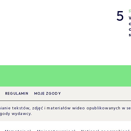
5
S
c
c
s
REGULAMIN
MOJE ZGODY
anie tekstów, zdjęć i materiałów wideo opublikowanych w ser
zgody wydawcy.