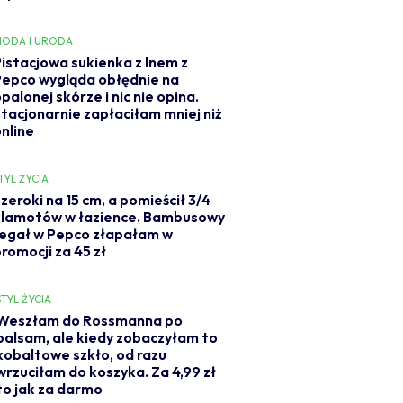
ODA I URODA
Pistacjowa sukienka z lnem z
Pepco wygląda obłędnie na
palonej skórze i nic nie opina.
Stacjonarnie zapłaciłam mniej niż
online
TYL ŻYCIA
zeroki na 15 cm, a pomieścił 3/4
klamotów w łazience. Bambusowy
regał w Pepco złapałam w
romocji za 45 zł
STYL ŻYCIA
Weszłam do Rossmanna po
balsam, ale kiedy zobaczyłam to
kobaltowe szkło, od razu
wrzuciłam do koszyka. Za 4,99 zł
to jak za darmo