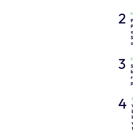
2
M
o
3
S
S
p
4