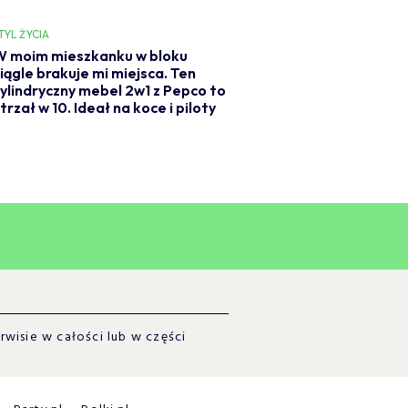
TYL ŻYCIA
W moim mieszkanku w bloku
iągle brakuje mi miejsca. Ten
ylindryczny mebel 2w1 z Pepco to
trzał w 10. Ideał na koce i piloty
wisie w całości lub w części