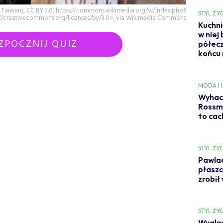
 Taiwan), CC BY 3.0, https://commons.wikimedia.org/w/index.php?
STYL ŻYC
ps://creativecommons.org/licenses/by/3.0>, via Wikimedia Commons
Kuchni
w niej
ZPOCZNIJ QUIZ
półecz
końcu
MODA I
Wyhac
Rossma
to cac
STYL ŻYC
Pawlac
płaszc
zrobił
STYL ŻYC
Wygląd