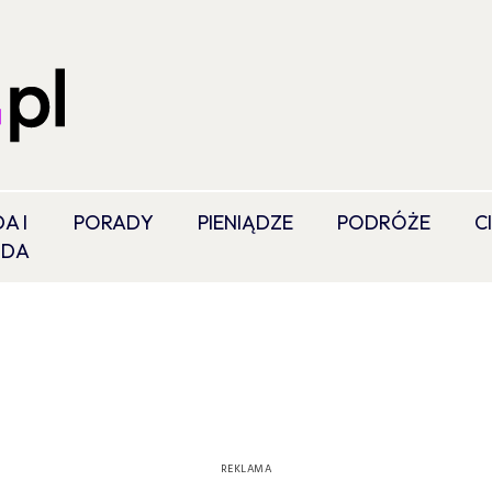
A I
PORADY
PIENIĄDZE
PODRÓŻE
C
ODA