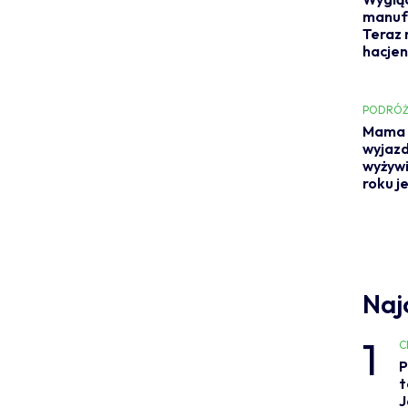
manufa
Teraz 
hacje
PODRÓŻ
Mama 
wyjazd
wyżywi
roku j
Naj
1
C
P
t
J