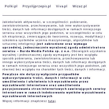
Polki.pl
Przyslijprzepis.pl
Viva.pl
Wizaz.pl
Jakiekolwiek aktywności, w szczególności: pobieranie,
zwielokrotnianie, przechowywanie, lub inne wykorzystywanie
treści, danych lub informacji dostępnych w ramach niniejszego
serwisu oraz wszystkich jego podstron, w szczególności w celu
ich eksploracji, zmierzającej do tworzenia, rozwoju, modyfikacji i
szkolenia systemów uczenia maszynowego, algorytmów lub
sztucznej inteligencji
jest zabronione oraz wymaga
uprzedniej, jednoznacznie wyrażonej zgody administratora
serwisu – Burda Media Polska sp. z o.o.
Obowiązek uzyskania
wyraźnej i jednoznacznej zgody wymagany jest bez względu
sposób pobierania, zwielokrotniania, przechowywania lub
innego wykorzystywania treści, danych lub informacji dostępnych
w ramach niniejszego serwisu oraz wszystkich jego podstron, jak
również bez względu na charakter tych treści, danych i informacji.
Powyższe nie dotyczy wyłącznie przypadków
wykorzystywania treści, danych i informacji w celu
umożliwienia i ułatwienia ich wyszukiwania przez
wyszukiwarki internetowe oraz umożliwienia
pozycjonowania stron internetowych zawierających serwisy
internetowe w ramach indeksowania wyników wyszukiwania
wyszukiwarek internetowych
Więcej informacji znajdziesz
tutaj
.