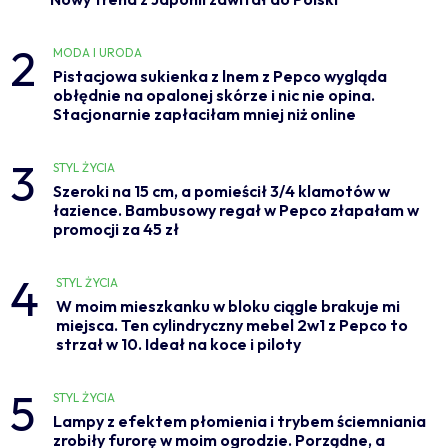
2
MODA I URODA
Pistacjowa sukienka z lnem z Pepco wygląda
obłędnie na opalonej skórze i nic nie opina.
Stacjonarnie zapłaciłam mniej niż online
3
STYL ŻYCIA
Szeroki na 15 cm, a pomieścił 3/4 klamotów w
łazience. Bambusowy regał w Pepco złapałam w
promocji za 45 zł
4
STYL ŻYCIA
W moim mieszkanku w bloku ciągle brakuje mi
miejsca. Ten cylindryczny mebel 2w1 z Pepco to
strzał w 10. Ideał na koce i piloty
5
STYL ŻYCIA
Lampy z efektem płomienia i trybem ściemniania
zrobiły furorę w moim ogrodzie. Porządne, a