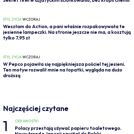
Sekret tkwi w azjatyckim ściółkowaniu, bez kropli chemii
STYL ŻYCIA
WCZORAJ
Weszłam do Action, a pani właśnie rozpakowywała te
jesienne lampeczki. Na stronie jeszcze nie ma, a kosztują
tylko 7,95 zł
STYL ŻYCIA
WCZORAJ
W Pepco pojawiła się najpiękniejsza pościel tej jesieni.
Ten motyw rozwalił mnie na łopatki, wygląda na dużo
droższą
Najczęściej czytane
1
CIEKAWOSTKI
Polacy przestają używać papieru toaletowego.
Nowy trend z Japonii zawitał do Polski