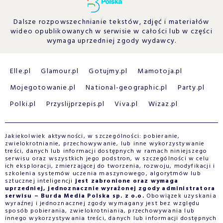
Dalsze rozpowszechnianie tekstów, zdjęć i materiałów
wideo opublikowanych w serwisie w całości lub w części
wymaga uprzedniej zgody wydawcy.
Elle.pl
Glamour.pl
Gotujmy.pl
Mamotoja.pl
Mojegotowanie.pl
National-geographic.pl
Party.pl
Polki.pl
Przyslijprzepis.pl
Viva.pl
Wizaz.pl
Jakiekolwiek aktywności, w szczególności: pobieranie,
zwielokrotnianie, przechowywanie, lub inne wykorzystywanie
treści, danych lub informacji dostępnych w ramach niniejszego
serwisu oraz wszystkich jego podstron, w szczególności w celu
ich eksploracji, zmierzającej do tworzenia, rozwoju, modyfikacji i
szkolenia systemów uczenia maszynowego, algorytmów lub
sztucznej inteligencji
jest zabronione oraz wymaga
uprzedniej, jednoznacznie wyrażonej zgody administratora
serwisu – Burda Media Polska sp. z o.o.
Obowiązek uzyskania
wyraźnej i jednoznacznej zgody wymagany jest bez względu
sposób pobierania, zwielokrotniania, przechowywania lub
innego wykorzystywania treści, danych lub informacji dostępnych