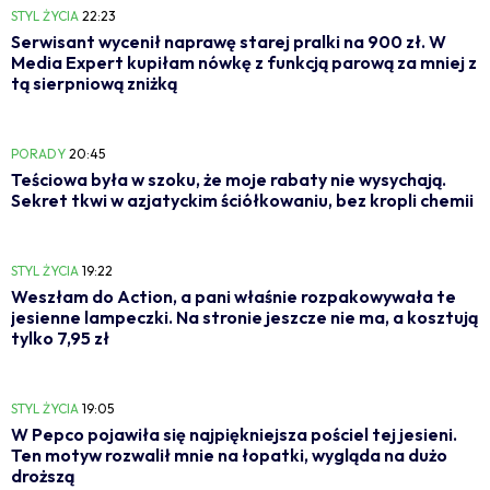
STYL ŻYCIA
22:23
Serwisant wycenił naprawę starej pralki na 900 zł. W
Media Expert kupiłam nówkę z funkcją parową za mniej z
tą sierpniową zniżką
PORADY
20:45
Teściowa była w szoku, że moje rabaty nie wysychają.
Sekret tkwi w azjatyckim ściółkowaniu, bez kropli chemii
STYL ŻYCIA
19:22
Weszłam do Action, a pani właśnie rozpakowywała te
jesienne lampeczki. Na stronie jeszcze nie ma, a kosztują
tylko 7,95 zł
STYL ŻYCIA
19:05
W Pepco pojawiła się najpiękniejsza pościel tej jesieni.
Ten motyw rozwalił mnie na łopatki, wygląda na dużo
droższą