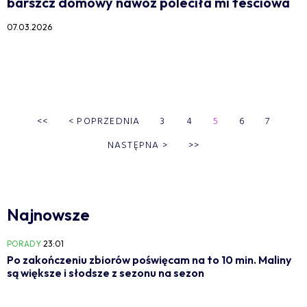
barszcz domowy nawóz poleciła mi teściowa
07.03.2026
<<
<
POPRZEDNIA
3
4
5
6
7
NASTĘPNA
>
>>
Najnowsze
PORADY
23:01
Po zakończeniu zbiorów poświęcam na to 10 min. Maliny
są większe i słodsze z sezonu na sezon