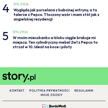
4
STYL ŻYCIA
Wygląda jak porcelana z babcinej witryny, a to
talerze z Pepco. Tłoczony wzór i mam stół jak z
angielskiej rezydencji
5
STYL ŻYCIA
W moim mieszkanku w bloku ciągle brakuje mi
miejsca. Ten cylindryczny mebel 2w1 z Pepco to
strzał w 10. Ideał na koce i piloty
KONTAKT
POLITYKA PRYWATNOŚCI
REGULAMIN
MOJE ZGODY