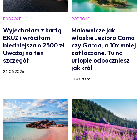
PODRÓŻE
PODRÓŻE
Wyjechałam z kartą
Malownicze jak
EKUZ i wróciłam
włoskie Jezioro Como
biedniejsza o 2500 zł.
czy Garda, a 10x mniej
Uważaj na ten
zatłoczone. Tu na
szczegół
urlopie odpoczniesz
jak król
24.06.2026
19.07.2026