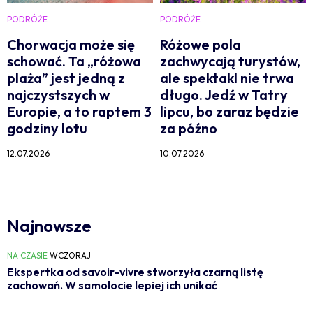
PODRÓŻE
PODRÓŻE
Chorwacja może się
Różowe pola
schować. Ta „różowa
zachwycają turystów,
plaża” jest jedną z
ale spektakl nie trwa
najczystszych w
długo. Jedź w Tatry
Europie, a to raptem 3
lipcu, bo zaraz będzie
godziny lotu
za późno
12.07.2026
10.07.2026
Najnowsze
NA CZASIE
WCZORAJ
Ekspertka od savoir-vivre stworzyła czarną listę
zachowań. W samolocie lepiej ich unikać