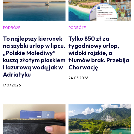
PODRÓŻE
PODRÓŻE
To najlepszy kierunek
Tylko 850 zł za
na szybki urlop w lipcu.
tygodniowy urlop,
„Polskie Malediwy”
widoki rajskie, a
kuszą złotym piaskiem
tłumów brak. Przebija
i lazurową wodą jak w
Chorwację
Adriatyku
24.05.2026
17.07.2026