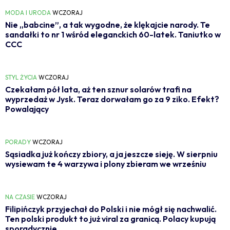
MODA I URODA
WCZORAJ
Nie „babcine”, a tak wygodne, że klękajcie narody. Te
sandałki to nr 1 wśród eleganckich 60-latek. Taniutko w
CCC
STYL ŻYCIA
WCZORAJ
Czekałam pół lata, aż ten sznur solarów trafi na
wyprzedaż w Jysk. Teraz dorwałam go za 9 ziko. Efekt?
Powalający
PORADY
WCZORAJ
Sąsiadka już kończy zbiory, a ja jeszcze sieję. W sierpniu
wysiewam te 4 warzywa i plony zbieram we wrześniu
NA CZASIE
WCZORAJ
Filipińczyk przyjechał do Polski i nie mógł się nachwalić.
Ten polski produkt to już viral za granicą. Polacy kupują
sporadycznie