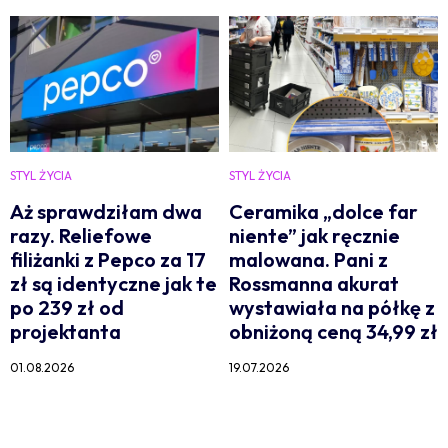
STYL ŻYCIA
STYL ŻYCIA
Aż sprawdziłam dwa
Ceramika „dolce far
razy. Reliefowe
niente” jak ręcznie
filiżanki z Pepco za 17
malowana. Pani z
zł są identyczne jak te
Rossmanna akurat
po 239 zł od
wystawiała na półkę z
projektanta
obniżoną ceną 34,99 zł
01.08.2026
19.07.2026