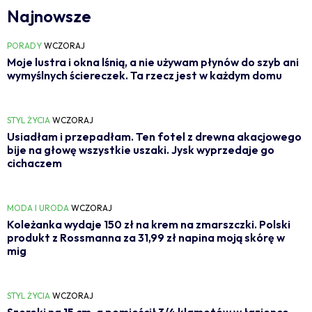
Najnowsze
PORADY
WCZORAJ
Moje lustra i okna lśnią, a nie używam płynów do szyb ani
wymyślnych ściereczek. Ta rzecz jest w każdym domu
STYL ŻYCIA
WCZORAJ
Usiadłam i przepadłam. Ten fotel z drewna akacjowego
bije na głowę wszystkie uszaki. Jysk wyprzedaje go
cichaczem
MODA I URODA
WCZORAJ
Koleżanka wydaje 150 zł na krem na zmarszczki. Polski
produkt z Rossmanna za 31,99 zł napina moją skórę w
mig
STYL ŻYCIA
WCZORAJ
Szeroki na 15 cm, a pomieścił 3/4 klamotów w łazience.