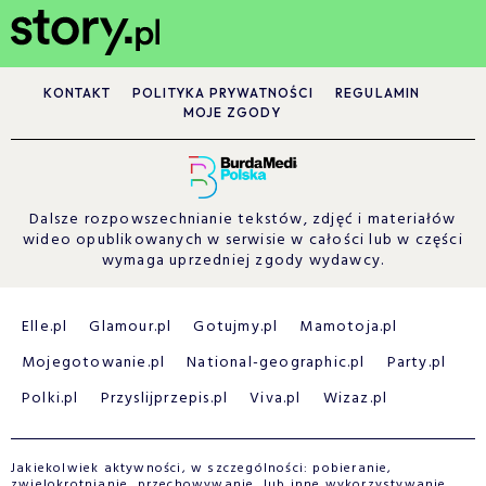
KONTAKT
POLITYKA PRYWATNOŚCI
REGULAMIN
MOJE ZGODY
Dalsze rozpowszechnianie tekstów, zdjęć i materiałów
wideo opublikowanych w serwisie w całości lub w części
wymaga uprzedniej zgody wydawcy.
Elle.pl
Glamour.pl
Gotujmy.pl
Mamotoja.pl
Mojegotowanie.pl
National-geographic.pl
Party.pl
Polki.pl
Przyslijprzepis.pl
Viva.pl
Wizaz.pl
Jakiekolwiek aktywności, w szczególności: pobieranie,
zwielokrotnianie, przechowywanie, lub inne wykorzystywanie