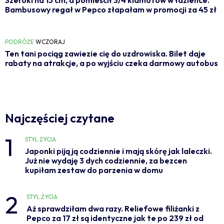
Bambusowy regał w Pepco złapałam w promocji za 45 zł
PODRÓŻE
WCZORAJ
Ten tani pociąg zawiezie cię do uzdrowiska. Bilet daje
rabaty na atrakcje, a po wyjściu czeka darmowy autobus
Najczęściej czytane
1
STYL ŻYCIA
Japonki piją ją codziennie i mają skórę jak laleczki.
Już nie wydaję 3 dych codziennie, za bezcen
kupiłam zestaw do parzenia w domu
2
STYL ŻYCIA
Aż sprawdziłam dwa razy. Reliefowe filiżanki z
Pepco za 17 zł są identyczne jak te po 239 zł od