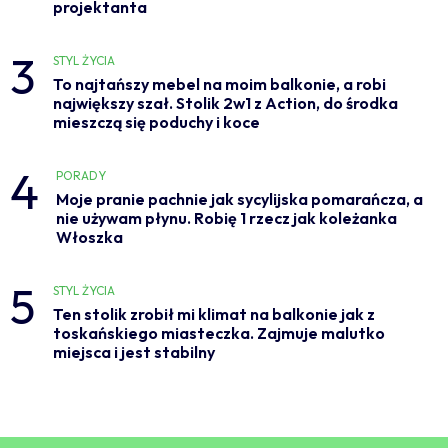
projektanta
3
STYL ŻYCIA
To najtańszy mebel na moim balkonie, a robi
największy szał. Stolik 2w1 z Action, do środka
mieszczą się poduchy i koce
4
PORADY
Moje pranie pachnie jak sycylijska pomarańcza, a
nie używam płynu. Robię 1 rzecz jak koleżanka
Włoszka
5
STYL ŻYCIA
Ten stolik zrobił mi klimat na balkonie jak z
toskańskiego miasteczka. Zajmuje malutko
miejsca i jest stabilny