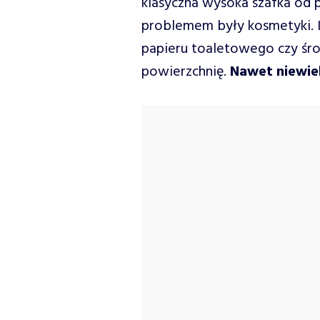
klasyczna wysoka szafka od 
problemem były kosmetyki. K
papieru toaletowego czy śro
powierzchnię.
Nawet niewiel