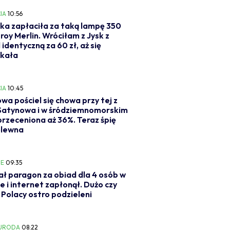
IA
10:56
ka zapłaciła za taką lampę 350
eroy Merlin. Wróciłam z Jysk z
 identyczną za 60 zł, aż się
akała
IA
10:45
wa pościel się chowa przy tej z
 Satynowa i w śródziemnomorskim
 przeceniona aż 36%. Teraz śpię
ólewna
IE
09:35
ł paragon za obiad dla 4 osób w
e i internet zapłonął. Dużo czy
Polacy ostro podzieleni
 URODA
08:22