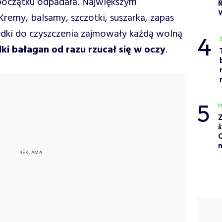
początku odpadała. Największym
remy, balsamy, szczotki, suszarka, zapas
dki do czyszczenia zajmowały każdą wolną
4
ki bałagan od razu rzucał się w oczy
.
5
M
Z
ś
C
n