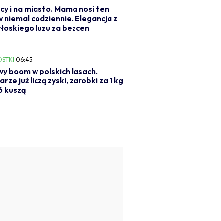
cy i na miasto. Mama nosi ten
 niemal codziennie. Elegancja z
łoskiego luzu za bezcen
OSTKI
06:45
y boom w polskich lasach.
rze już liczą zyski, zarobki za 1 kg
6 kuszą