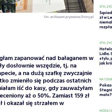
STYL ŻYC
Sąsiad
fot. archiwum prywatne/Story.pl
zł w L
niemal
rozpł
STYL ŻYC
Hotelo
Lidla.
mogłam zapanować nad bałaganem w
stylu,
jak kr
ły dosłownie wszędzie, tj. na
pecie, a na dużą szafkę zwyczajnie
tko zmieniło się podczas ostatnich
NA CZAS
Pokaza
iałam iść do kasy, gdy zauważyłam
Stegni
eniony aż o 50%. Zamiast 159 zł
mało? 
ł i okazał się strzałem w
MODA I