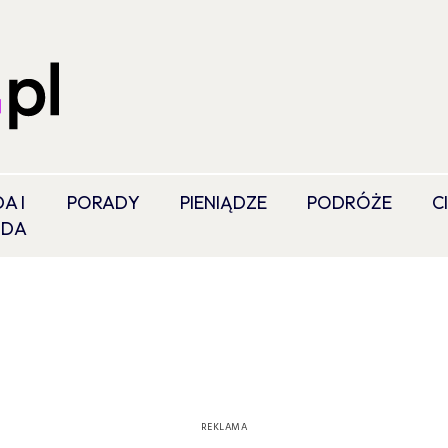
A I
PORADY
PIENIĄDZE
PODRÓŻE
C
ODA