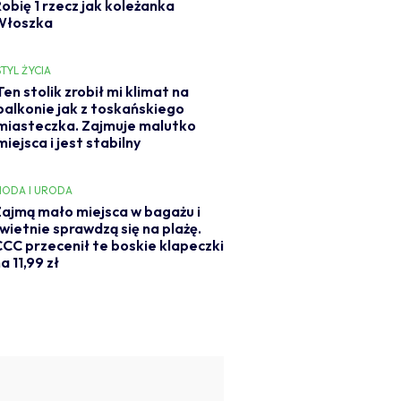
Robię 1 rzecz jak koleżanka
Włoszka
STYL ŻYCIA
Ten stolik zrobił mi klimat na
balkonie jak z toskańskiego
miasteczka. Zajmuje malutko
miejsca i jest stabilny
ODA I URODA
ajmą mało miejsca w bagażu i
wietnie sprawdzą się na plażę.
CC przecenił te boskie klapeczki
a 11,99 zł