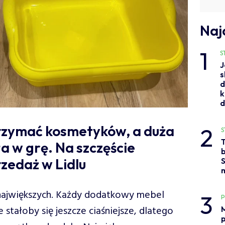
Naj
1
S
J
s
d
k
rzymać kosmetyków, a duża
2
S
a w grę. Na szczęście
b
zedaż w Lidlu
S
największych. Każdy dodatkowy mebel
3
stałoby się jeszcze ciaśniejsze, dlatego
M