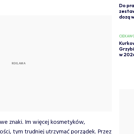
Do pra
zestaw
dozą w
CIEKAW
Kurkow
Grzybia
w 202
ę we znaki. Im więcej kosmetyków,
ści, tym trudniej utrzymać porządek. Przez