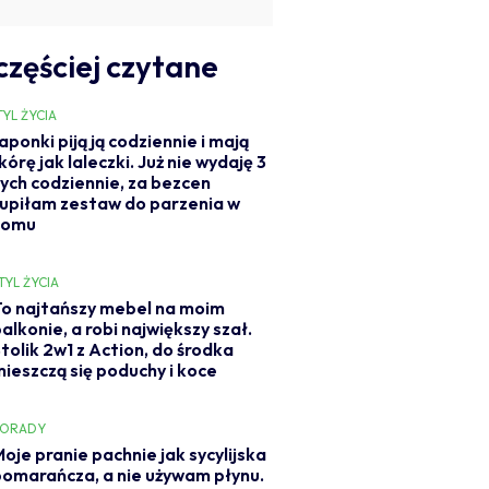
częściej czytane
TYL ŻYCIA
aponki piją ją codziennie i mają
kórę jak laleczki. Już nie wydaję 3
ych codziennie, za bezcen
upiłam zestaw do parzenia w
domu
TYL ŻYCIA
To najtańszy mebel na moim
alkonie, a robi największy szał.
tolik 2w1 z Action, do środka
mieszczą się poduchy i koce
PORADY
oje pranie pachnie jak sycylijska
pomarańcza, a nie używam płynu.