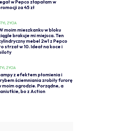
regał w Pepco złapałam w
romocji za 45 zł
STYL ŻYCIA
W moim mieszkanku w bloku
ciągle brakuje mi miejsca. Ten
cylindryczny mebel 2w1 z Pepco
to strzał w 10. Ideał na koce i
piloty
TYL ŻYCIA
ampy z efektem płomienia i
rybem ściemniania zrobiły furorę
 moim ogrodzie. Porządne, a
aniutkie, bo z Action