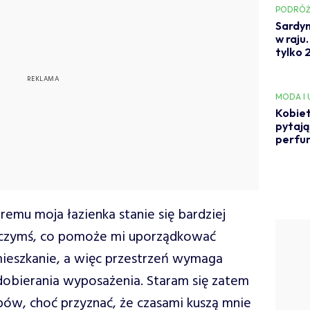
PODRÓŻ
Sardyn
w raju
tylko 
MODA I
Kobiet
pytają
perfum
remu moja łazienka stanie się bardziej
a czymś, co pomoże mi uporządkować
ieszkanie, a więc przestrzeń wymaga
obierania wyposażenia. Staram się zatem
pów, choć przyznać, że czasami kuszą mnie