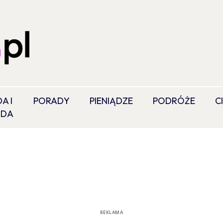
A I
PORADY
PIENIĄDZE
PODRÓŻE
C
ODA