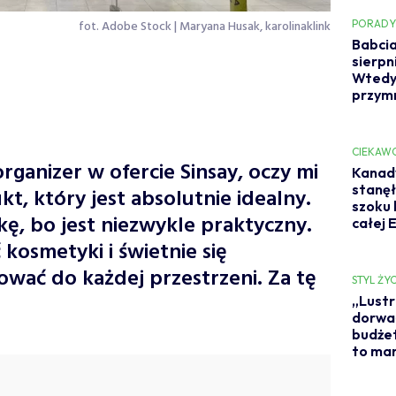
fot. Adobe Stock | Maryana Husak, karolinaklink
PORAD
Babcia
sierpn
Wtedy
przym
CIEKAW
rganizer w ofercie Sinsay, oczy mi
Kanady
stanęł
kt, który jest absolutnie idealny.
szoku 
kę, bo jest niezwykle praktyczny.
całej 
osmetyki i świetnie się
ować do każdej przestrzeni. Za tę
STYL ŻYC
„Lustr
dorwał
budżet
to ma