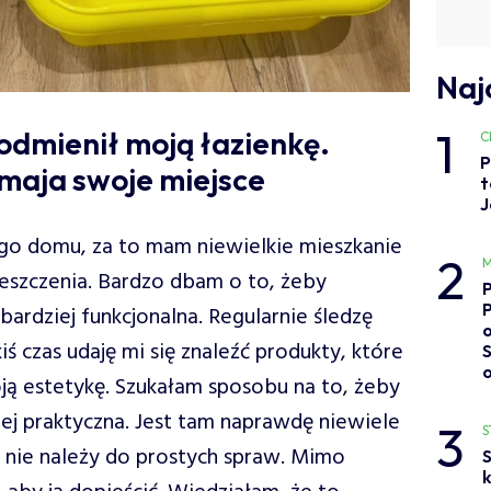
Naj
1
odmienił moją łazienkę.
C
P
maja swoje miejsce
t
J
ego domu, za to mam niewielkie mieszkanie
2
M
eszczenia. Bardzo dbam o to, żeby
bardziej funkcjonalna. Regularnie śledzę
o
ś czas udaję mi się znaleźć produkty, które
ją estetykę. Szukałam sposobu na to, żeby
ziej praktyczna. Jest tam naprawdę niewiele
3
S
ie nie należy do prostych spraw. Mimo
S