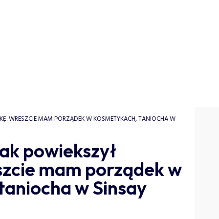
NKĘ. WRESZCIE MAM PORZĄDEK W KOSMETYKACH, TANIOCHA W
jak powiekszył
szcie mam porządek w
taniocha w Sinsay