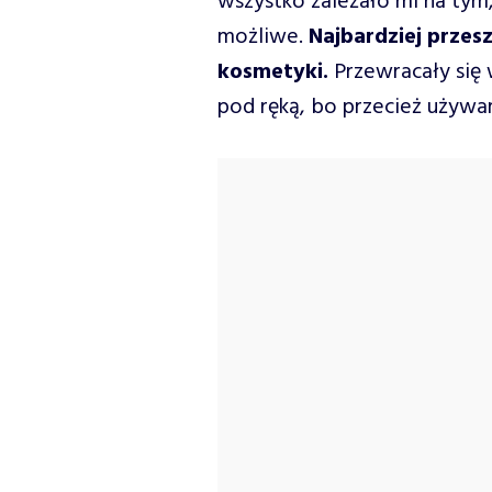
wszystko zależało mi na tym,
możliwe.
Najbardziej przes
kosmetyki.
Przewracały się w
pod ręką, bo przecież używa