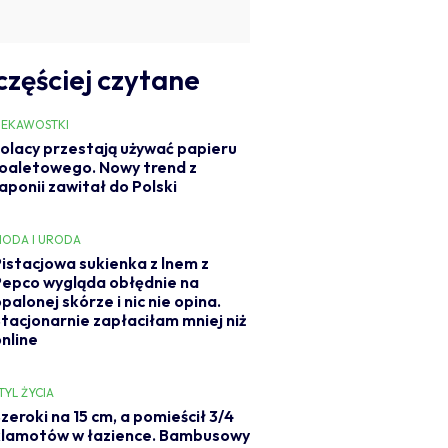
częściej czytane
IEKAWOSTKI
olacy przestają używać papieru
oaletowego. Nowy trend z
aponii zawitał do Polski
ODA I URODA
Pistacjowa sukienka z lnem z
Pepco wygląda obłędnie na
palonej skórze i nic nie opina.
Stacjonarnie zapłaciłam mniej niż
online
TYL ŻYCIA
zeroki na 15 cm, a pomieścił 3/4
klamotów w łazience. Bambusowy