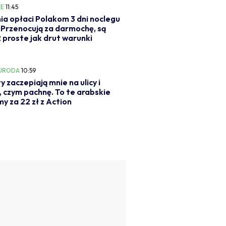
E
11:45
ia opłaci Polakom 3 dni noclegu
. Przenocują za darmochę, są
2 proste jak drut warunki
 URODA
10:59
y zaczepiają mnie na ulicy i
, czym pachnę. To te arabskie
y za 22 zł z Action