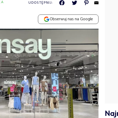
KA
UDOSTĘPNIJ:
Obserwuj nas na Google
Naj