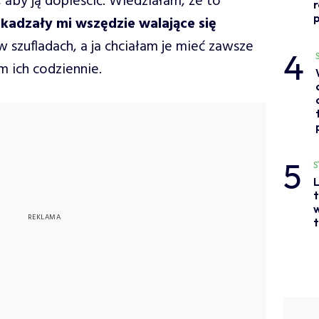
 aby ją dopieścić. Wiedziałam, że to
p
zkadzały mi wszędzie walające się
 szufladach, a ja chciałam je mieć zawsze
4
m ich codziennie.
5
S
L
t
w
t