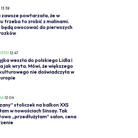
Y
13:38
 zawsze powtarzała, że w
iu trzeba to zrobić z malinami.
 będą owocować do pierwszych
rozków
OSTKI
12:47
jka weszła do polskiego Lidla i
a jak wryta. Mówi, że większego
kulturowego nie doświadczyła w
Europie
IA
12:04
zany” stoliczek na balkon XXS
am w nowościach Sinsay. Tak
owo „przedłużyłam” salon, cena
rzenie