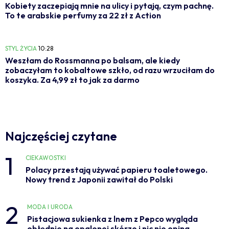
Kobiety zaczepiają mnie na ulicy i pytają, czym pachnę.
To te arabskie perfumy za 22 zł z Action
STYL ŻYCIA
10:28
Weszłam do Rossmanna po balsam, ale kiedy
zobaczyłam to kobaltowe szkło, od razu wrzuciłam do
koszyka. Za 4,99 zł to jak za darmo
Najczęściej czytane
1
CIEKAWOSTKI
Polacy przestają używać papieru toaletowego.
Nowy trend z Japonii zawitał do Polski
2
MODA I URODA
Pistacjowa sukienka z lnem z Pepco wygląda
obłędnie na opalonej skórze i nic nie opina.