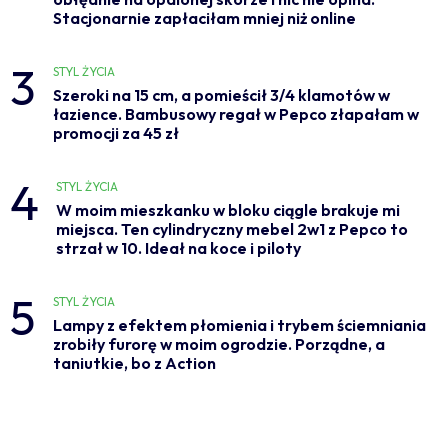
Stacjonarnie zapłaciłam mniej niż online
3
STYL ŻYCIA
Szeroki na 15 cm, a pomieścił 3/4 klamotów w
łazience. Bambusowy regał w Pepco złapałam w
promocji za 45 zł
4
STYL ŻYCIA
W moim mieszkanku w bloku ciągle brakuje mi
miejsca. Ten cylindryczny mebel 2w1 z Pepco to
strzał w 10. Ideał na koce i piloty
5
STYL ŻYCIA
Lampy z efektem płomienia i trybem ściemniania
zrobiły furorę w moim ogrodzie. Porządne, a
taniutkie, bo z Action