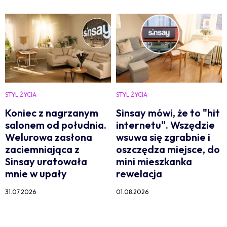
STYL ŻYCIA
STYL ŻYCIA
Koniec z nagrzanym
Sinsay mówi, że to "hit
salonem od południa.
internetu". Wszędzie
Welurowa zasłona
wsuwa się zgrabnie i
zaciemniająca z
oszczędza miejsce, do
Sinsay uratowała
mini mieszkanka
mnie w upały
rewelacja
31.07.2026
01.08.2026