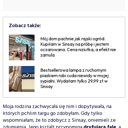
Zobacz także:
Mój dom pachnie jak rajski ogród.
Kupiłam w Sinsay na próbę i jestem
oczarowana. Cena niziutka, a efekt nie
zamula
Bestsellerowa lampa z ruchomym
piaskiem robi cuda niewidy w mojej
sypialni. Wydałam tylko 29,99 zł w
Sinsay
Moja rodzina zachwycała się nim i dopytywała, na
których pchlim targu go zdobyłam. Gdy tylko
wspomniałam, że to zdobycz z Sinsay, oniemieli ze
zdumienia. Jego kształt przypomina
dryfującą falę
, a