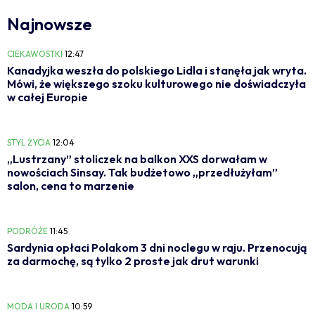
Najnowsze
CIEKAWOSTKI
12:47
Kanadyjka weszła do polskiego Lidla i stanęła jak wryta.
Mówi, że większego szoku kulturowego nie doświadczyła
w całej Europie
STYL ŻYCIA
12:04
„Lustrzany” stoliczek na balkon XXS dorwałam w
nowościach Sinsay. Tak budżetowo „przedłużyłam”
salon, cena to marzenie
PODRÓŻE
11:45
Sardynia opłaci Polakom 3 dni noclegu w raju. Przenocują
za darmochę, są tylko 2 proste jak drut warunki
MODA I URODA
10:59