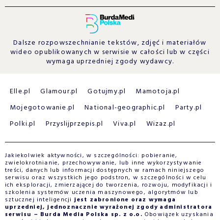
Dalsze rozpowszechnianie tekstów, zdjęć i materiałów
wideo opublikowanych w serwisie w całości lub w części
wymaga uprzedniej zgody wydawcy.
Elle.pl
Glamour.pl
Gotujmy.pl
Mamotoja.pl
Mojegotowanie.pl
National-geographic.pl
Party.pl
Polki.pl
Przyslijprzepis.pl
Viva.pl
Wizaz.pl
Jakiekolwiek aktywności, w szczególności: pobieranie,
zwielokrotnianie, przechowywanie, lub inne wykorzystywanie
treści, danych lub informacji dostępnych w ramach niniejszego
serwisu oraz wszystkich jego podstron, w szczególności w celu
ich eksploracji, zmierzającej do tworzenia, rozwoju, modyfikacji i
szkolenia systemów uczenia maszynowego, algorytmów lub
sztucznej inteligencji
jest zabronione oraz wymaga
uprzedniej, jednoznacznie wyrażonej zgody administratora
serwisu – Burda Media Polska sp. z o.o.
Obowiązek uzyskania