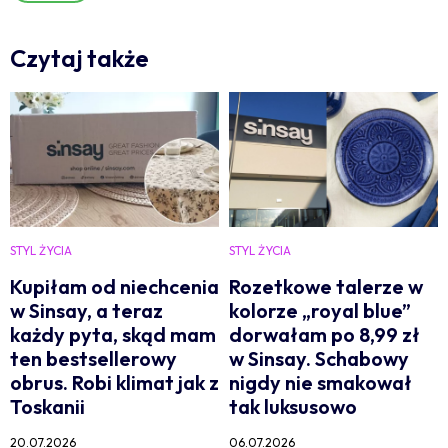
Czytaj także
STYL ŻYCIA
STYL ŻYCIA
Kupiłam od niechcenia
Rozetkowe talerze w
w Sinsay, a teraz
kolorze „royal blue”
każdy pyta, skąd mam
dorwałam po 8,99 zł
ten bestsellerowy
w Sinsay. Schabowy
obrus. Robi klimat jak z
nigdy nie smakował
Toskanii
tak luksusowo
20.07.2026
06.07.2026