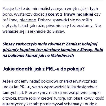
Pasuje także do minimalistycznych wnętrz, jak i tych
boho. wystarczy dodać
akcent z trawy morskiej
czy
też inne,
plecione
. Dobrze sprawdzi się do roślin
ciętych, takich jak róże, piwonie czy też eustomy. Nie
wahajcie się i zerknijcie do Sinsay.
Sinsay zaskoczyło mnie również:
Zamiast kolejnej
girlandy kupiłam ten pleciony lampion z Sinsay. Robi
na balkonie klimat jak na Malediwach
Jakie dodatki jak z PRL-u do pokoju?
Jeżeli chcemy nadać pokojowi charakterystycznego
uroku lat PRL-u, warto wprowadzić kilka designów z
tamtych lat. Pierwszym z nich są niewątpliwie lampki
grzybki, które robiły kiedyś furorę. Ich plastikowy, dość
autentyczny kształt przełamywał schematy i nudę z