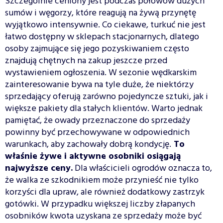
Szczególnie ceniony jest podczas połowów dużych
sumów i węgorzy, które reagują na żywą przynętę
wyjątkowo intensywnie. Co ciekawe, turkuć nie jest
łatwo dostępny w sklepach stacjonarnych, dlatego
osoby zajmujące się jego pozyskiwaniem często
znajdują chętnych na zakup jeszcze przed
wystawieniem ogłoszenia. W sezonie wędkarskim
zainteresowanie bywa na tyle duże, że niektórzy
sprzedający oferują zarówno pojedyncze sztuki, jak i
większe pakiety dla stałych klientów. Warto jednak
pamiętać, że owady przeznaczone do sprzedaży
powinny być przechowywane w odpowiednich
warunkach, aby zachowały dobrą kondycję.
To
właśnie żywe i aktywne osobniki osiągają
najwyższe ceny.
Dla właścicieli ogrodów oznacza to,
że walka ze szkodnikiem może przynieść nie tylko
korzyści dla upraw, ale również dodatkowy zastrzyk
gotówki. W przypadku większej liczby złapanych
osobników kwota uzyskana ze sprzedaży może być