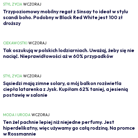
STYL ŻYCIA
WCZORAJ
Trzypoziomowy mobilny regał z Sinsay to ideał w stylu
scandi boho. Podobny w Black Red White jest 100 zł
droższy
CIEKAWOSTKI
WCZORAJ
Tak oszukują w polskich lodziarniach. Uważaj, żeby się nie
naciąć. Nieprawidłowości aż w 60% przypadków
STYL ŻYCIA
WCZORAJ
Sąsiedzi mają zimne solary, a mój balkon rozświetla
ciepła latarenka z Jysk. Kupiłam 62% taniej, a jesienią
postawię w salonie
MODA I URODA
WCZORAJ
Ten żel pachnie lepiej niż niejedne perfumy. Jest
hiperdelikatny, więc używamy go całą rodziną. Na promce
w Rossmannie