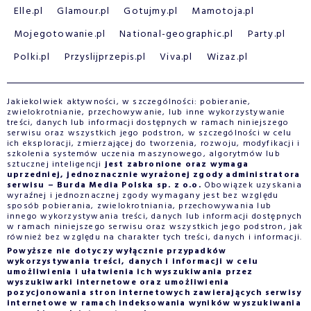
Elle.pl
Glamour.pl
Gotujmy.pl
Mamotoja.pl
Mojegotowanie.pl
National-geographic.pl
Party.pl
Polki.pl
Przyslijprzepis.pl
Viva.pl
Wizaz.pl
Jakiekolwiek aktywności, w szczególności: pobieranie,
zwielokrotnianie, przechowywanie, lub inne wykorzystywanie
treści, danych lub informacji dostępnych w ramach niniejszego
serwisu oraz wszystkich jego podstron, w szczególności w celu
ich eksploracji, zmierzającej do tworzenia, rozwoju, modyfikacji i
szkolenia systemów uczenia maszynowego, algorytmów lub
sztucznej inteligencji
jest zabronione oraz wymaga
uprzedniej, jednoznacznie wyrażonej zgody administratora
serwisu – Burda Media Polska sp. z o.o.
Obowiązek uzyskania
wyraźnej i jednoznacznej zgody wymagany jest bez względu
sposób pobierania, zwielokrotniania, przechowywania lub
innego wykorzystywania treści, danych lub informacji dostępnych
w ramach niniejszego serwisu oraz wszystkich jego podstron, jak
również bez względu na charakter tych treści, danych i informacji.
Powyższe nie dotyczy wyłącznie przypadków
wykorzystywania treści, danych i informacji w celu
umożliwienia i ułatwienia ich wyszukiwania przez
wyszukiwarki internetowe oraz umożliwienia
pozycjonowania stron internetowych zawierających serwisy
internetowe w ramach indeksowania wyników wyszukiwania