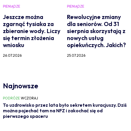
PIENIĄDZE
PIENIĄDZE
Jeszcze można
Rewolucyjne zmiany
zgarnąć tysiaka za
dla seniorów. Od 31
zbieranie wody. Liczy
sierpnia skorzystają z
się termin złożenia
nowych usług
wniosku
opiekuńczych. Jakich?
26.07.2026
25.07.2026
Najnowsze
PODRÓŻE
WCZORAJ
To uzdrowisko przez lata było sekretem kuracjuszy. Dziś
można pojechać tam na NFZ i zakochać się od
pierwszego spaceru