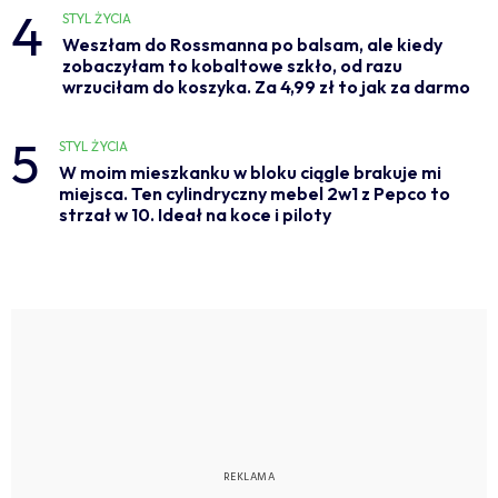
4
STYL ŻYCIA
Weszłam do Rossmanna po balsam, ale kiedy
zobaczyłam to kobaltowe szkło, od razu
wrzuciłam do koszyka. Za 4,99 zł to jak za darmo
5
STYL ŻYCIA
W moim mieszkanku w bloku ciągle brakuje mi
miejsca. Ten cylindryczny mebel 2w1 z Pepco to
strzał w 10. Ideał na koce i piloty