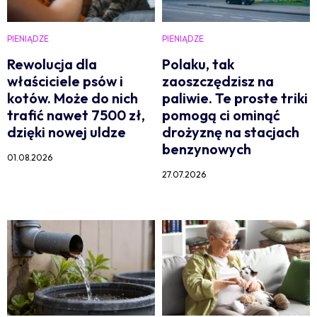
PIENIĄDZE
PIENIĄDZE
Rewolucja dla
Polaku, tak
właściciele psów i
zaoszczędzisz na
kotów. Może do nich
paliwie. Te proste triki
trafić nawet 7500 zł,
pomogą ci ominąć
dzięki nowej uldze
drożyznę na stacjach
benzynowych
01.08.2026
27.07.2026