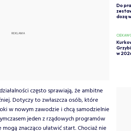
Do pra
zestaw
dozą w
CIEKAW
Kurkow
Grzybia
w 202
ziałalności często sprawiają, że ambitne
niej. Dotyczy to zwłaszcza osób, które
roki w nowym zawodzie i chcą samodzielnie
 Tymczasem jeden z rządowych programów
 mogą znacząco ułatwić start. Chociaż nie