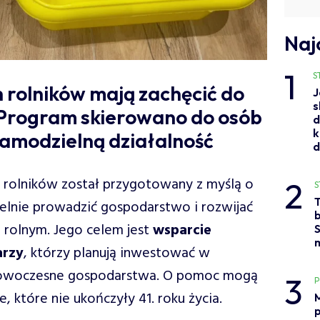
Naj
1
S
 rolników mają zachęcić do
J
s
 Program skierowano do osób
d
k
amodzielną działalność
 rolników został przygotowany z myślą o
2
S
elnie prowadzić gospodarstwo i rozwijać
b
 rolnym. Jego celem jest
wsparcie
S
arzy
, którzy planują inwestować w
 nowoczesne gospodarstwa. O pomoc mogą
3
, które nie ukończyły 41. roku życia.
M