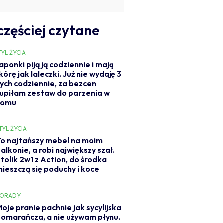
częściej czytane
TYL ŻYCIA
aponki piją ją codziennie i mają
kórę jak laleczki. Już nie wydaję 3
ych codziennie, za bezcen
upiłam zestaw do parzenia w
domu
TYL ŻYCIA
To najtańszy mebel na moim
alkonie, a robi największy szał.
tolik 2w1 z Action, do środka
mieszczą się poduchy i koce
PORADY
oje pranie pachnie jak sycylijska
pomarańcza, a nie używam płynu.