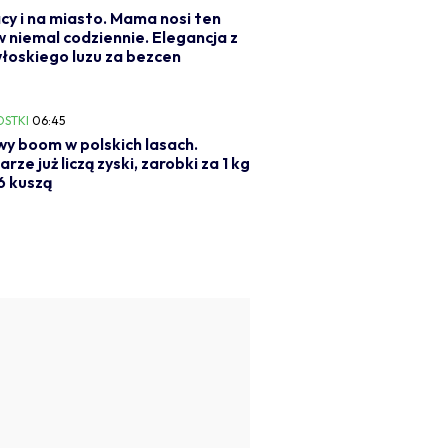
cy i na miasto. Mama nosi ten
 niemal codziennie. Elegancja z
łoskiego luzu za bezcen
OSTKI
06:45
y boom w polskich lasach.
rze już liczą zyski, zarobki za 1 kg
6 kuszą