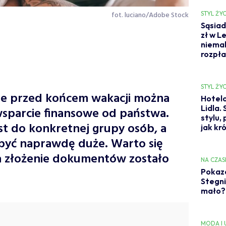
fot. luciano/Adobe Stock
STYL ŻYC
Sąsiad
zł w L
niemal
rozpł
STYL ŻYC
cze przed końcem wakacji można
Hotelo
Lidla.
sparcie finansowe od państwa.
stylu,
t do konkretnej grupy osób, a
jak kr
być naprawdę duże. Warto się
na złożenie dokumentów zostało
NA CZAS
Pokaza
Stegni
mało? 
MODA I