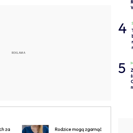
4
5
M
Z
ś
C
n
ch za
Rodzice mogą zgarnąć