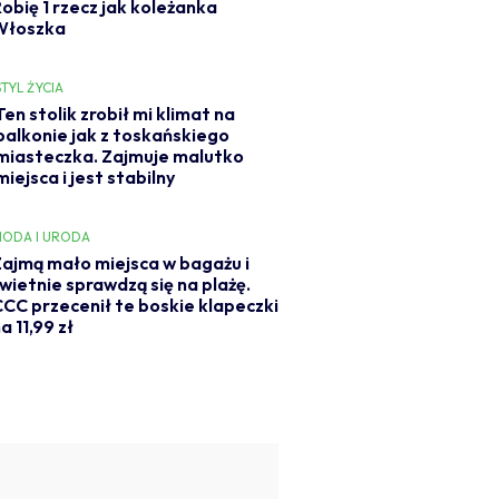
Robię 1 rzecz jak koleżanka
Włoszka
STYL ŻYCIA
Ten stolik zrobił mi klimat na
balkonie jak z toskańskiego
miasteczka. Zajmuje malutko
miejsca i jest stabilny
ODA I URODA
ajmą mało miejsca w bagażu i
wietnie sprawdzą się na plażę.
CC przecenił te boskie klapeczki
a 11,99 zł