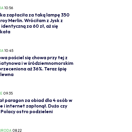
IA
10:56
ka zapłaciła za taką lampę 350
eroy Merlin. Wróciłam z Jysk z
 identyczną za 60 zł, aż się
akała
IA
10:45
wa pościel się chowa przy tej z
 Satynowa i w śródziemnomorskim
 przeceniona aż 36%. Teraz śpię
ólewna
IE
09:35
ł paragon za obiad dla 4 osób w
e i internet zapłonął. Dużo czy
Polacy ostro podzieleni
 URODA
08:22