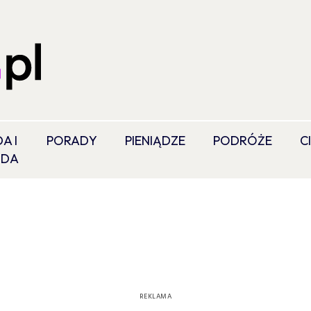
A I
PORADY
PIENIĄDZE
PODRÓŻE
C
ODA