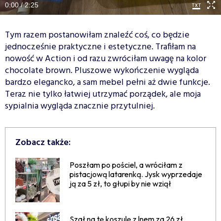
0:00 / 2:25
Tym razem postanowiłam znaleźć coś, co będzie
jednocześnie praktyczne i estetyczne. Trafiłam na
nowość w Action i od razu zwróciłam uwagę na kolor
chocolate brown. Pluszowe wykończenie wygląda
bardzo elegancko, a sam mebel pełni aż dwie funkcje.
Teraz nie tylko łatwiej utrzymać porządek, ale moja
sypialnia wygląda znacznie przytulniej.
Zobacz także:
Poszłam po pościel, a wróciłam z
pistacjową latarenką. Jysk wyprzedaje
ją za 5 zł, to głupi by nie wziął
Szał na tę koszulę z lnem za 26 zł