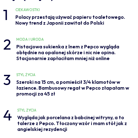
1
CIEKAWOSTKI
Polacy przestają używać papieru toaletowego.
Nowy trend z Japonii zawitał do Polski
2
MODA I URODA
Pistacjowa sukienka z lnem z Pepco wygląda
obłędnie na opalonej skórze i nic nie opina.
Stacjonarnie zapłaciłam mniej niż online
3
STYL ŻYCIA
Szeroki na 15 cm, a pomieścił 3/4 klamotów w
łazience. Bambusowy regał w Pepco złapałam w
promocji za 45 zł
4
STYL ŻYCIA
Wygląda jak porcelana z babcinej witryny, a to
talerze z Pepco. Tłoczony wzór i mam stół jak z
angielskiej rezydencji