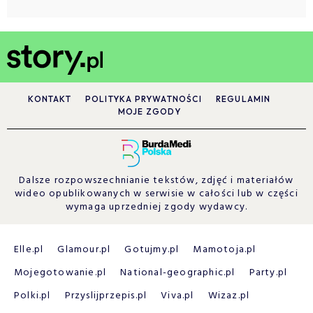
KONTAKT
POLITYKA PRYWATNOŚCI
REGULAMIN
MOJE ZGODY
Dalsze rozpowszechnianie tekstów, zdjęć i materiałów
wideo opublikowanych w serwisie w całości lub w części
wymaga uprzedniej zgody wydawcy.
Elle.pl
Glamour.pl
Gotujmy.pl
Mamotoja.pl
Mojegotowanie.pl
National-geographic.pl
Party.pl
Polki.pl
Przyslijprzepis.pl
Viva.pl
Wizaz.pl