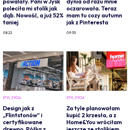
powalały. Pani w Jysk
dynia od razu mnie
poleciła mi stolik jak
oczarowała. Teraz
dąb. Nowość, a już 52%
mam tu cozy autumn
taniej
jak z Pinteresta
08:22
09:35
STYL ŻYCIA
STYL ŻYCIA
Design jak z
Za tyle planowałam
„Flintstonów” i
kupić 2 krzesła, a z
certyfikowane
Home&You wróciłam
drewno. Półka z
jeszcze ze stolikiem.