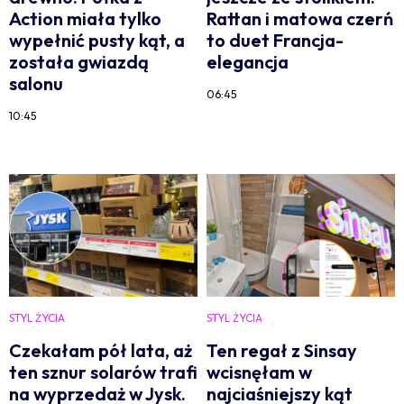
Action miała tylko
Rattan i matowa czerń
wypełnić pusty kąt, a
to duet Francja-
została gwiazdą
elegancja
salonu
06:45
10:45
STYL ŻYCIA
STYL ŻYCIA
Czekałam pół lata, aż
Ten regał z Sinsay
ten sznur solarów trafi
wcisnęłam w
na wyprzedaż w Jysk.
najciaśniejszy kąt