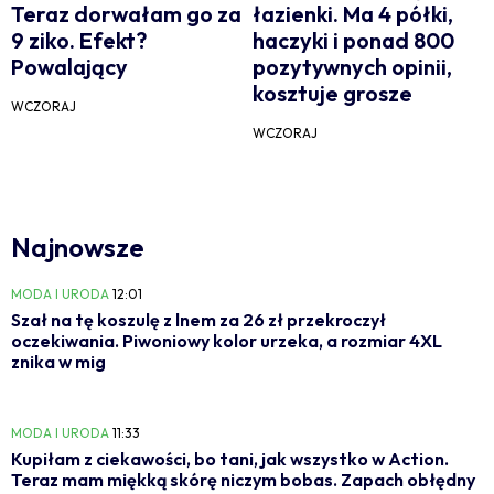
Teraz dorwałam go za
łazienki. Ma 4 półki,
9 ziko. Efekt?
haczyki i ponad 800
Powalający
pozytywnych opinii,
kosztuje grosze
WCZORAJ
WCZORAJ
Najnowsze
MODA I URODA
12:01
Szał na tę koszulę z lnem za 26 zł przekroczył
oczekiwania. Piwoniowy kolor urzeka, a rozmiar 4XL
znika w mig
MODA I URODA
11:33
Kupiłam z ciekawości, bo tani, jak wszystko w Action.
Teraz mam miękką skórę niczym bobas. Zapach obłędny