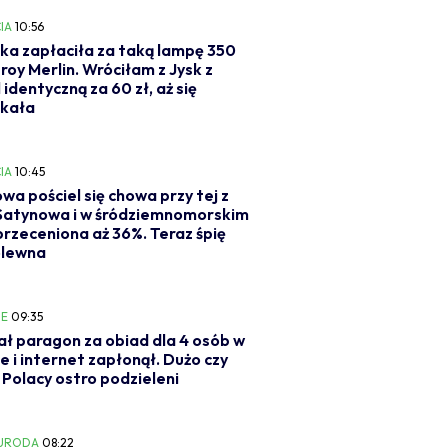
IA
10:56
ka zapłaciła za taką lampę 350
eroy Merlin. Wróciłam z Jysk z
 identyczną za 60 zł, aż się
akała
IA
10:45
wa pościel się chowa przy tej z
 Satynowa i w śródziemnomorskim
 przeceniona aż 36%. Teraz śpię
ólewna
IE
09:35
ł paragon za obiad dla 4 osób w
e i internet zapłonął. Dużo czy
Polacy ostro podzieleni
 URODA
08:22