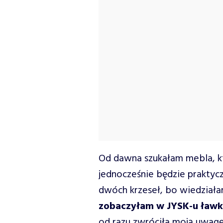
Od dawna szukałam mebla, któ
jednocześnie będzie praktycz
dwóch krzeseł, bo wiedziała
zobaczyłam w JYSK-u ławk
od razu zwróciła moją uwagę.