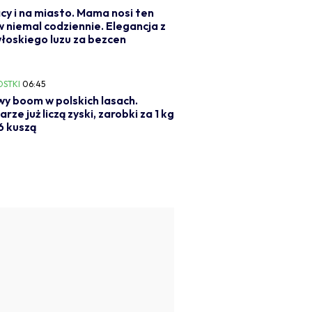
cy i na miasto. Mama nosi ten
 niemal codziennie. Elegancja z
łoskiego luzu za bezcen
OSTKI
06:45
y boom w polskich lasach.
rze już liczą zyski, zarobki za 1 kg
6 kuszą