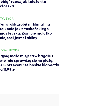
Robię 1 rzecz jak koleżanka
Włoszka
STYL ŻYCIA
Ten stolik zrobił mi klimat na
balkonie jak z toskańskiego
miasteczka. Zajmuje malutko
miejsca i jest stabilny
ODA I URODA
ajmą mało miejsca w bagażu i
wietnie sprawdzą się na plażę.
CC przecenił te boskie klapeczki
a 11,99 zł