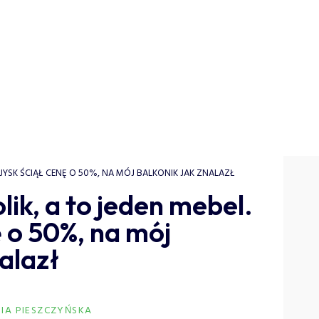
L. JYSK ŚCIĄŁ CENĘ O 50%, NA MÓJ BALKONIK JAK ZNALAZŁ
olik, a to jeden mebel.
ę o 50%, na mój
alazł
IA PIESZCZYŃSKA