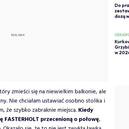
Do pra
zestaw
dozą w
CIEKAW
Kurkow
Grzybia
w 202
ry zmieści się na niewielkim balkonie, ale
ny. Nie chciałam ustawiać osobno stolika i
m, że szybko zabraknie miejsca.
Kiedy
ę FASTERHOLT przecenioną o połowę
,
 Okazało się, że to nie jest zwykła ławka,