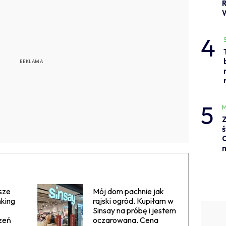
4
5
M
Z
ś
C
n
sze
Mój dom pachnie jak
king
rajski ogród. Kupiłam w
Sinsay na próbę i jestem
zeń
oczarowana. Cena