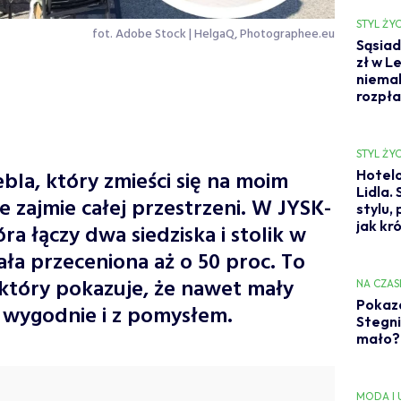
STYL ŻYC
fot. Adobe Stock | HelgaQ, Photographee.eu
Sąsiad
zł w L
niemal
rozpł
STYL ŻYC
la, który zmieści się na moim
Hotelo
Lidla.
ie zajmie całej przestrzeni. W JYSK-
stylu,
jak kr
ra łączy dwa siedziska i stolik w
ała przeceniona aż o 50 proc. To
który pokazuje, że nawet mały
NA CZAS
Pokaza
 wygodnie i z pomysłem.
Stegni
mało? 
MODA I