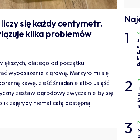
Naj
iczy się każdy centymetr.
iązuje kilka problemów
1
S
J
s
d
k
jwiększych, dlatego od początku
ać wyposażenie z głową. Marzyło mi się
2
S
oranną kawę, zjeść śniadanie albo usiąść
asyczny zestaw ogrodowy zwyczajnie by się
b
S
tolik zajęłyby niemal całą dostępną
3
M