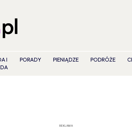
A I
PORADY
PIENIĄDZE
PODRÓŻE
C
ODA