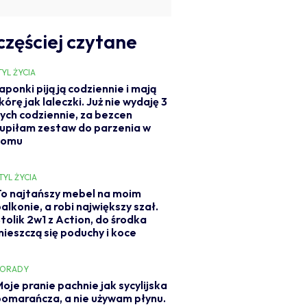
częściej czytane
TYL ŻYCIA
aponki piją ją codziennie i mają
kórę jak laleczki. Już nie wydaję 3
ych codziennie, za bezcen
upiłam zestaw do parzenia w
domu
TYL ŻYCIA
To najtańszy mebel na moim
alkonie, a robi największy szał.
tolik 2w1 z Action, do środka
mieszczą się poduchy i koce
PORADY
oje pranie pachnie jak sycylijska
pomarańcza, a nie używam płynu.