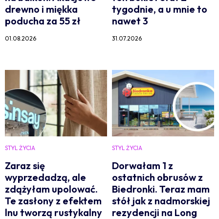
drewno i miękka
tygodnie, a u mnie to
poducha za 55 zł
nawet 3
01.08.2026
31.07.2026
STYL ŻYCIA
STYL ŻYCIA
Zaraz się
Dorwałam 1 z
wyprzedadzą, ale
ostatnich obrusów z
zdążyłam upolować.
Biedronki. Teraz mam
Te zasłony z efektem
stół jak z nadmorskiej
lnu tworzą rustykalny
rezydencji na Long