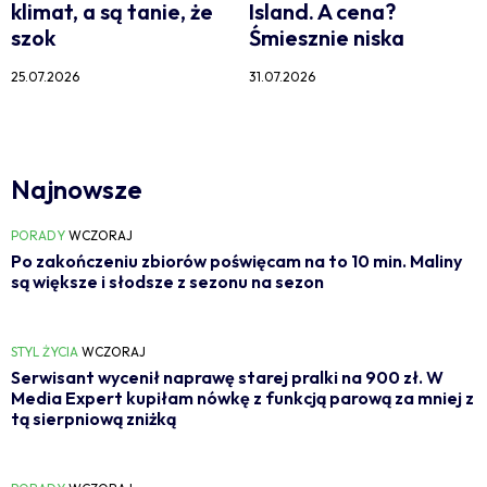
klimat, a są tanie, że
Island. A cena?
szok
Śmiesznie niska
25.07.2026
31.07.2026
Najnowsze
PORADY
WCZORAJ
Po zakończeniu zbiorów poświęcam na to 10 min. Maliny
są większe i słodsze z sezonu na sezon
STYL ŻYCIA
WCZORAJ
Serwisant wycenił naprawę starej pralki na 900 zł. W
Media Expert kupiłam nówkę z funkcją parową za mniej z
tą sierpniową zniżką