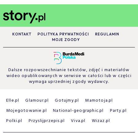
KONTAKT
POLITYKA PRYWATNOŚCI
REGULAMIN
MOJE ZGODY
Dalsze rozpowszechnianie tekstów, zdjęć i materiałów
wideo opublikowanych w serwisie w całości lub w części
wymaga uprzedniej zgody wydawcy.
Elle.pl
Glamour.pl
Gotujmy.pl
Mamotoja.pl
Mojegotowanie.pl
National-geographic.pl
Party.pl
Polki.pl
Przyslijprzepis.pl
Viva.pl
Wizaz.pl