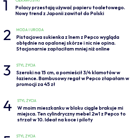
1
CIEKAWOSTKI
Polacy przestają używać papieru toaletowego.
Nowy trend z Japonii zawitał do Polski
2
MODA I URODA
Pistacjowa sukienka z lnem z Pepco wygląda
obłędnie na opalonej skórze i nic nie opina.
Stacjonarnie zapłaciłam mniej niż online
3
STYL ŻYCIA
Szeroki na 15 cm, a pomieścił 3/4 klamotów w
łazience. Bambusowy regał w Pepco złapałam w
promocji za 45 zł
4
STYL ŻYCIA
W moim mieszkanku w bloku ciągle brakuje mi
miejsca. Ten cylindryczny mebel 2w1 z Pepco to
strzał w 10. Ideał na koce i piloty
STYL ŻYCIA