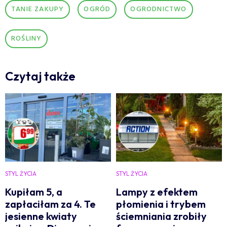
TANIE ZAKUPY
OGRÓD
OGRODNICTWO
ROŚLINY
Czytaj także
STYL ŻYCIA
STYL ŻYCIA
Kupiłam 5, a
Lampy z efektem
zapłaciłam za 4. Te
płomienia i trybem
jesienne kwiaty
ściemniania zrobiły