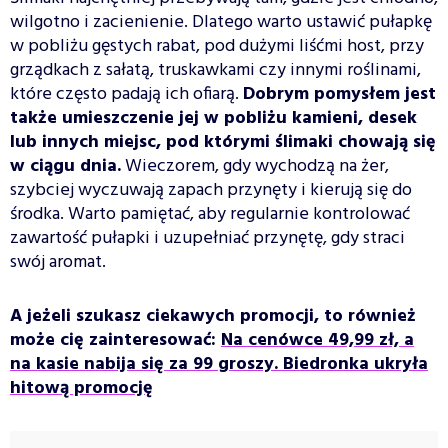
wilgotno i zacienienie. Dlatego warto ustawić pułapkę
w pobliżu gęstych rabat, pod dużymi liśćmi host, przy
grządkach z sałatą, truskawkami czy innymi roślinami,
które często padają ich ofiarą.
Dobrym pomysłem jest
także umieszczenie jej w pobliżu kamieni, desek
lub innych miejsc, pod którymi ślimaki chowają się
w ciągu dnia.
Wieczorem, gdy wychodzą na żer,
szybciej wyczuwają zapach przynęty i kierują się do
środka. Warto pamiętać, aby regularnie kontrolować
zawartość pułapki i uzupełniać przynętę, gdy straci
swój aromat.
A jeżeli szukasz ciekawych promocji, to również
może cię zainteresować:
Na cenówce 49,99 zł, a
na kasie nabija się za 99 groszy. Biedronka ukryła
hitową promocję