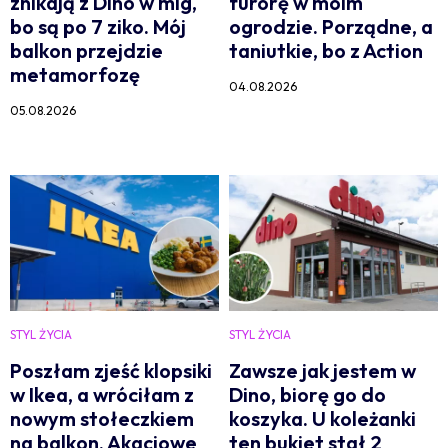
znikają z Dino w mig,
furorę w moim
bo są po 7 ziko. Mój
ogrodzie. Porządne, a
balkon przejdzie
taniutkie, bo z Action
metamorfozę
04.08.2026
05.08.2026
STYL ŻYCIA
STYL ŻYCIA
Poszłam zjeść klopsiki
Zawsze jak jestem w
w Ikea, a wróciłam z
Dino, biorę go do
nowym stołeczkiem
koszyka. U koleżanki
na balkon. Akacjowe
ten bukiet stał 2