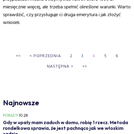
miesięcznie więcej, ale trzeba spełnić określone warunki. Warto
sprawdzić, czy przysługuje ci druga emerytura i jak złożyć
wniosek.
<<
<
POPRZEDNIA
2
3
4
5
6
NASTĘPNA
>
>>
Najnowsze
PORADY
10:28
Gdy w upały mam zaduch w domu, robię 1 rzecz. Metoda
rondelkowa sprawia, że jest pachnąco jak we włoskim
sadzie