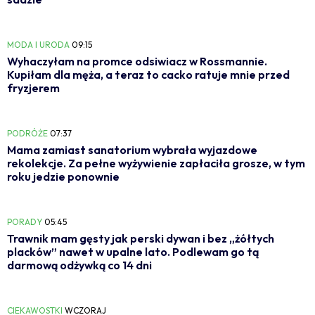
MODA I URODA
09:15
Wyhaczyłam na promce odsiwiacz w Rossmannie.
Kupiłam dla męża, a teraz to cacko ratuje mnie przed
fryzjerem
PODRÓŻE
07:37
Mama zamiast sanatorium wybrała wyjazdowe
rekolekcje. Za pełne wyżywienie zapłaciła grosze, w tym
roku jedzie ponownie
PORADY
05:45
Trawnik mam gęsty jak perski dywan i bez „żółtych
placków” nawet w upalne lato. Podlewam go tą
darmową odżywką co 14 dni
CIEKAWOSTKI
WCZORAJ