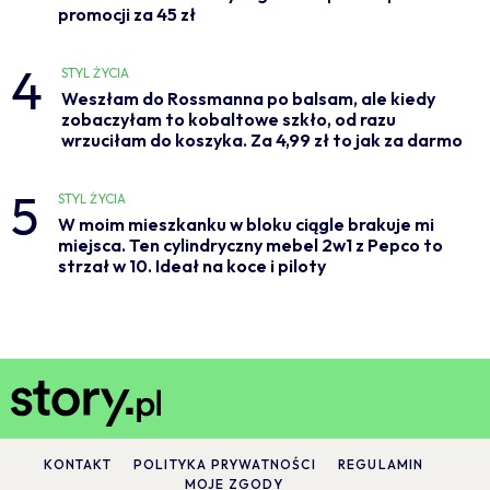
promocji za 45 zł
4
STYL ŻYCIA
Weszłam do Rossmanna po balsam, ale kiedy
zobaczyłam to kobaltowe szkło, od razu
wrzuciłam do koszyka. Za 4,99 zł to jak za darmo
5
STYL ŻYCIA
W moim mieszkanku w bloku ciągle brakuje mi
miejsca. Ten cylindryczny mebel 2w1 z Pepco to
strzał w 10. Ideał na koce i piloty
KONTAKT
POLITYKA PRYWATNOŚCI
REGULAMIN
MOJE ZGODY