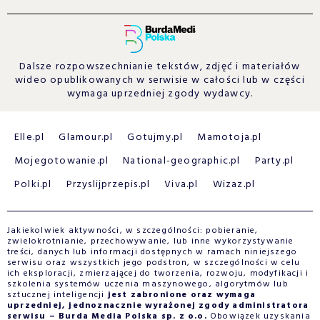
Dalsze rozpowszechnianie tekstów, zdjęć i materiałów
wideo opublikowanych w serwisie w całości lub w części
wymaga uprzedniej zgody wydawcy.
Elle.pl
Glamour.pl
Gotujmy.pl
Mamotoja.pl
Mojegotowanie.pl
National-geographic.pl
Party.pl
Polki.pl
Przyslijprzepis.pl
Viva.pl
Wizaz.pl
Jakiekolwiek aktywności, w szczególności: pobieranie,
zwielokrotnianie, przechowywanie, lub inne wykorzystywanie
treści, danych lub informacji dostępnych w ramach niniejszego
serwisu oraz wszystkich jego podstron, w szczególności w celu
ich eksploracji, zmierzającej do tworzenia, rozwoju, modyfikacji i
szkolenia systemów uczenia maszynowego, algorytmów lub
sztucznej inteligencji
jest zabronione oraz wymaga
uprzedniej, jednoznacznie wyrażonej zgody administratora
serwisu – Burda Media Polska sp. z o.o.
Obowiązek uzyskania