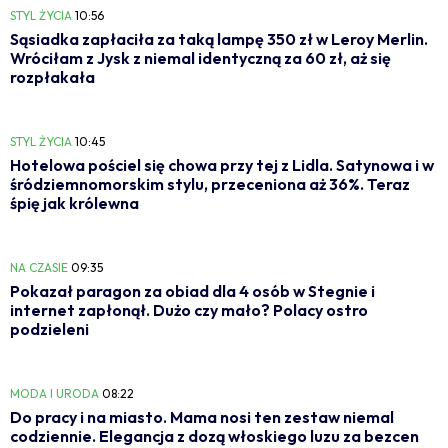
STYL ŻYCIA
10:56
Sąsiadka zapłaciła za taką lampę 350 zł w Leroy Merlin.
Wróciłam z Jysk z niemal identyczną za 60 zł, aż się
rozpłakała
STYL ŻYCIA
10:45
Hotelowa pościel się chowa przy tej z Lidla. Satynowa i w
śródziemnomorskim stylu, przeceniona aż 36%. Teraz
śpię jak królewna
NA CZASIE
09:35
Pokazał paragon za obiad dla 4 osób w Stegnie i
internet zapłonął. Dużo czy mało? Polacy ostro
podzieleni
MODA I URODA
08:22
Do pracy i na miasto. Mama nosi ten zestaw niemal
codziennie. Elegancja z dozą włoskiego luzu za bezcen