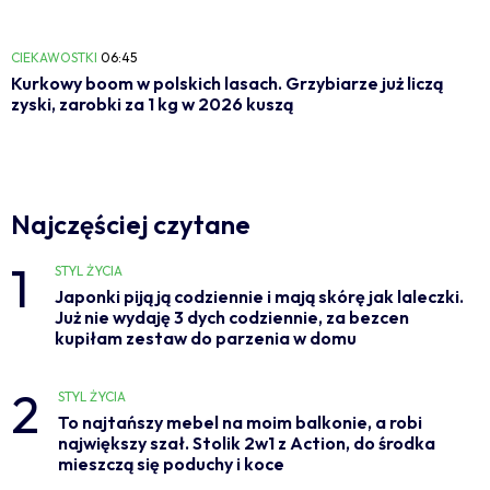
CIEKAWOSTKI
06:45
Kurkowy boom w polskich lasach. Grzybiarze już liczą
zyski, zarobki za 1 kg w 2026 kuszą
Najczęściej czytane
1
STYL ŻYCIA
Japonki piją ją codziennie i mają skórę jak laleczki.
Już nie wydaję 3 dych codziennie, za bezcen
kupiłam zestaw do parzenia w domu
2
STYL ŻYCIA
To najtańszy mebel na moim balkonie, a robi
największy szał. Stolik 2w1 z Action, do środka
mieszczą się poduchy i koce