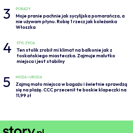
3
PORADY
Moje pranie pachnie jak sycylijska pomarańcza, a
nie używam płynu. Robię 1 rzecz jak koleżanka
Włoszka
4
STYL ŻYCIA
Ten stolik zrobił mi klimat na balkonie jak z
toskańskiego miasteczka. Zajmuje malutko
miejsca i jest stabilny
5
MODA I URODA
Zajmą mało miejsca w bagażu i świetnie sprawdzą
się na plażę. CCC przecenił te boskie klapeczki na
11,99 zł