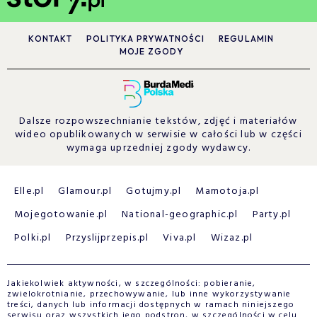
KONTAKT
POLITYKA PRYWATNOŚCI
REGULAMIN
MOJE ZGODY
Dalsze rozpowszechnianie tekstów, zdjęć i materiałów
wideo opublikowanych w serwisie w całości lub w części
wymaga uprzedniej zgody wydawcy.
Elle.pl
Glamour.pl
Gotujmy.pl
Mamotoja.pl
Mojegotowanie.pl
National-geographic.pl
Party.pl
Polki.pl
Przyslijprzepis.pl
Viva.pl
Wizaz.pl
Jakiekolwiek aktywności, w szczególności: pobieranie,
zwielokrotnianie, przechowywanie, lub inne wykorzystywanie
treści, danych lub informacji dostępnych w ramach niniejszego
serwisu oraz wszystkich jego podstron, w szczególności w celu