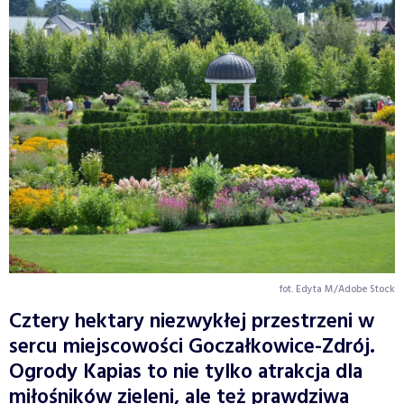
fot. Edyta M/Adobe Stock
Cztery hektary niezwykłej przestrzeni w
sercu miejscowości Goczałkowice-Zdrój.
Ogrody Kapias to nie tylko atrakcja dla
miłośników zieleni, ale też prawdziwa