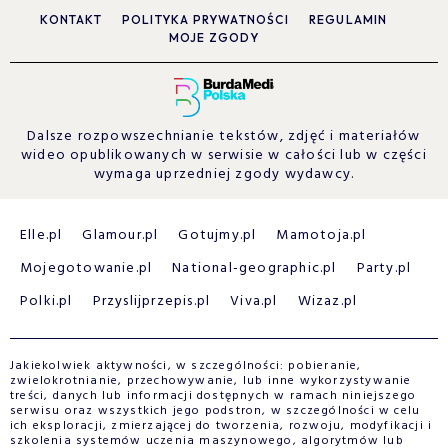
KONTAKT
POLITYKA PRYWATNOŚCI
REGULAMIN
MOJE ZGODY
Dalsze rozpowszechnianie tekstów, zdjęć i materiałów
wideo opublikowanych w serwisie w całości lub w części
wymaga uprzedniej zgody wydawcy.
Elle.pl
Glamour.pl
Gotujmy.pl
Mamotoja.pl
Mojegotowanie.pl
National-geographic.pl
Party.pl
Polki.pl
Przyslijprzepis.pl
Viva.pl
Wizaz.pl
Jakiekolwiek aktywności, w szczególności: pobieranie,
zwielokrotnianie, przechowywanie, lub inne wykorzystywanie
treści, danych lub informacji dostępnych w ramach niniejszego
serwisu oraz wszystkich jego podstron, w szczególności w celu
ich eksploracji, zmierzającej do tworzenia, rozwoju, modyfikacji i
szkolenia systemów uczenia maszynowego, algorytmów lub