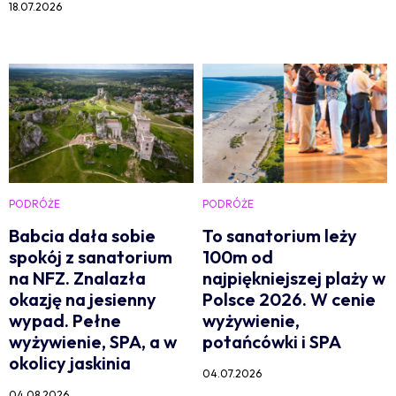
18.07.2026
PODRÓŻE
PODRÓŻE
Babcia dała sobie
To sanatorium leży
spokój z sanatorium
100m od
na NFZ. Znalazła
najpiękniejszej plaży w
okazję na jesienny
Polsce 2026. W cenie
wypad. Pełne
wyżywienie,
wyżywienie, SPA, a w
potańcówki i SPA
okolicy jaskinia
04.07.2026
04.08.2026