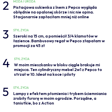
2
MODA I URODA
Pistacjowa sukienka z lnem z Pepco wygląda
obłędnie na opalonej skórze i nic nie opina.
Stacjonarnie zapłaciłam mniej niż online
3
STYL ŻYCIA
Szeroki na 15 cm, a pomieścił 3/4 klamotów w
łazience. Bambusowy regał w Pepco złapałam w
promocji za 45 zł
4
STYL ŻYCIA
W moim mieszkanku w bloku ciągle brakuje mi
miejsca. Ten cylindryczny mebel 2w1 z Pepco to
strzał w 10. Ideał na koce i piloty
5
STYL ŻYCIA
Lampy z efektem płomienia i trybem ściemniania
zrobiły furorę w moim ogrodzie. Porządne, a
taniutkie, bo z Action