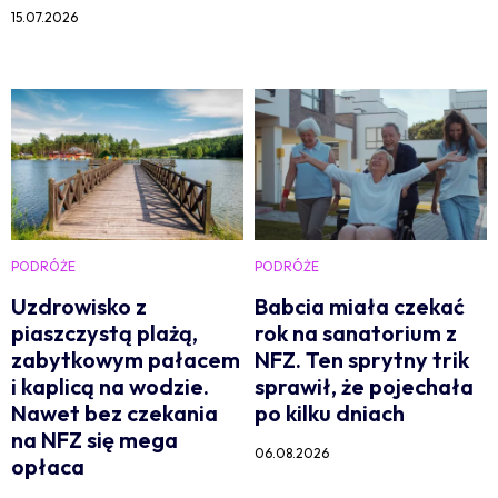
15.07.2026
PODRÓŻE
PODRÓŻE
Uzdrowisko z
Babcia miała czekać
piaszczystą plażą,
rok na sanatorium z
zabytkowym pałacem
NFZ. Ten sprytny trik
i kaplicą na wodzie.
sprawił, że pojechała
Nawet bez czekania
po kilku dniach
na NFZ się mega
06.08.2026
opłaca