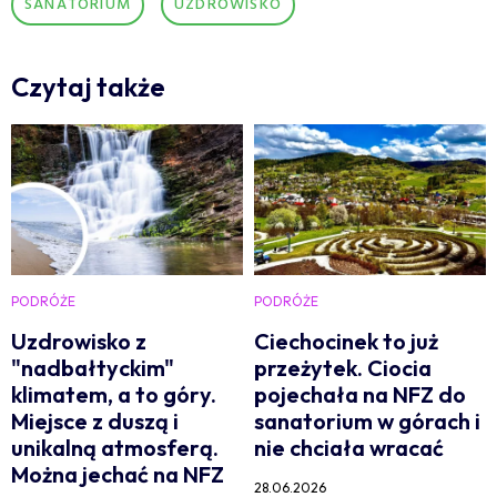
SANATORIUM
UZDROWISKO
Czytaj także
PODRÓŻE
PODRÓŻE
Uzdrowisko z
Ciechocinek to już
"nadbałtyckim"
przeżytek. Ciocia
klimatem, a to góry.
pojechała na NFZ do
Miejsce z duszą i
sanatorium w górach i
unikalną atmosferą.
nie chciała wracać
Można jechać na NFZ
28.06.2026