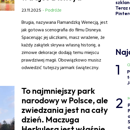
szklan
Teraz 
23.11.2025
- Podróże
Pinter
Brugia, nazywana Flamandzką Wenecją, jest
jak gotowa scenografia do filmu Disneya.
Spacerując jej uliczkami, masz wrażenie, że
każdy zakątek skrywa własną historię, a
Naj
zimowe dekoracje dodają temu miejscu
prawdziwej magii. Obowiązkowo musisz
1
C
odwiedzić tutejszy jarmark świąteczny.
P
t
J
To najmniejszy park
2
narodowy w Polsce, ale
M
zwiedzania jest na cały
o
dzień. Maczuga
Herkulesa jest właśnie