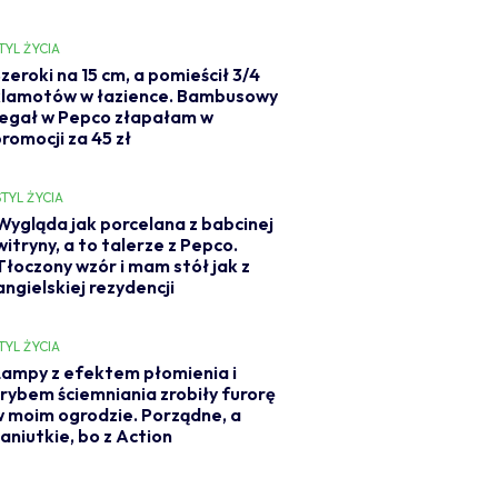
TYL ŻYCIA
zeroki na 15 cm, a pomieścił 3/4
klamotów w łazience. Bambusowy
regał w Pepco złapałam w
romocji za 45 zł
STYL ŻYCIA
Wygląda jak porcelana z babcinej
witryny, a to talerze z Pepco.
Tłoczony wzór i mam stół jak z
angielskiej rezydencji
TYL ŻYCIA
ampy z efektem płomienia i
rybem ściemniania zrobiły furorę
 moim ogrodzie. Porządne, a
aniutkie, bo z Action