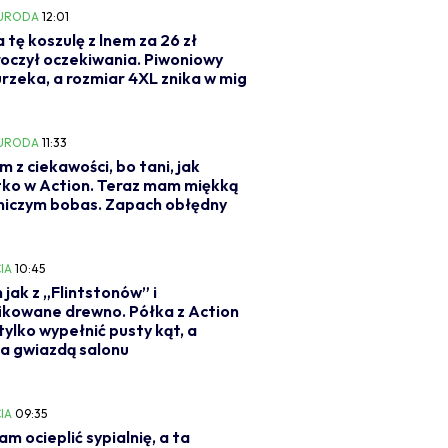
 URODA
12:01
a tę koszulę z lnem za 26 zł
oczył oczekiwania. Piwoniowy
urzeka, a rozmiar 4XL znika w mig
 URODA
11:33
m z ciekawości, bo tani, jak
ko w Action. Teraz mam miękką
niczym bobas. Zapach obłędny
IA
10:45
 jak z „Flintstonów” i
ikowane drewno. Półka z Action
tylko wypełnić pusty kąt, a
a gwiazdą salonu
IA
09:35
am ocieplić sypialnię, a ta