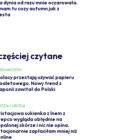
a dynia od razu mnie oczarowała.
mam tu cozy autumn jak z
esta
częściej czytane
IEKAWOSTKI
olacy przestają używać papieru
oaletowego. Nowy trend z
aponii zawitał do Polski
ODA I URODA
Pistacjowa sukienka z lnem z
Pepco wygląda obłędnie na
palonej skórze i nic nie opina.
Stacjonarnie zapłaciłam mniej niż
online