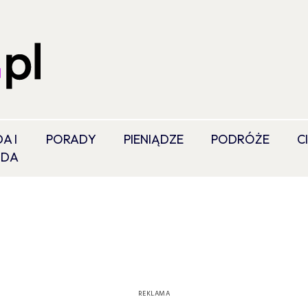
A I
PORADY
PIENIĄDZE
PODRÓŻE
C
ODA