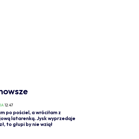
nowsze
IA
12:47
m po pościel, a wróciłam z
jową latarenką. Jysk wyprzedaje
 zł, to głupi by nie wziął