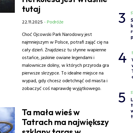
tutaj
3
S
S
22.11.2025
- Podróże
Choć Ojcowski Park Narodowy jest
p
najmniejszym w Polsce, potrafi zająć cię na
cały dzień. Znajdziesz tu słynne wapienne
4
ostańce, jaskinie owiane legendami i
malownicze doliny, w których przyroda gra
pierwsze skrzypce. To idealne miejsce na
wypad, gdy chcesz odetchnąć od miasta i
zobaczyć coś naprawdę wyjątkowego.
5
S
L
t
Ta mała wieś w
w
t
Tatrach ma największy
szklany taras w