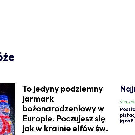
óże
To jedyny podziemny
Naj
jarmark
STYL ŻYC
bożonarodzeniowy w
Poszła
pistac
Europie. Poczujesz się
ją za 5
jak w krainie elfów św.