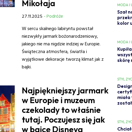
Mikołaja
MODA I
Szał n
27.11.2025
- Podróże
przekr
kolor 
W sercu skalnego labiryntu powstał
niezwykły jarmark bożonarodzeniowy,
MODA I
jakiego nie ma nigdzie indziej w Europie.
Kupiła
Świąteczna atmosfera, światła i
wszyst
wyjątkowe dekoracje tworzą klimat jak z
skórę 
bajki.
STYL ŻYC
Design
Najpiękniejszy jarmark
certyf
miała 
w Europie i muzeum
został
czekolady to właśnie
tutaj. Poczujesz się jak
STYL ŻYC
w bajce Disneya
Chciał