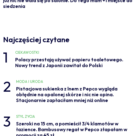
już nic nie wala się po salonie. Do tego mam +1 miejsce do
siedzenia
Najczęściej czytane
1
CIEKAWOSTKI
Polacy przestają używać papieru toaletowego.
Nowy trend z Japonii zawitał do Polski
2
MODA I URODA
Pistacjowa sukienka z lnem z Pepco wygląda
obłędnie na opalonej skórze i nic nie opina.
Stacjonarnie zapłaciłam mniej niż online
3
STYL ŻYCIA
Szeroki na 15 cm, a pomieścił 3/4 klamotów w
łazience. Bambusowy regał w Pepco złapałam w
promocji za 45 zł