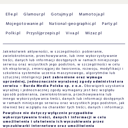
Elle.pl
Glamour.pl
Gotujmy.pl
Mamotoja.pl
Mojegotowanie.pl
National-geographic.pl
Party.pl
Polki.pl
Przyslijprzepis.pl
Viva.pl
Wizaz.pl
Jakiekolwiek aktywności, w szczególności: pobieranie,
zwielokrotnianie, przechowywanie, lub inne wykorzystywanie
treści, danych lub informacji dostępnych w ramach niniejszego
serwisu oraz wszystkich jego podstron, w szczególności w celu
ich eksploracji, zmierzającej do tworzenia, rozwoju, modyfikacji i
szkolenia systemów uczenia maszynowego, algorytmów lub
sztucznej inteligencji
jest zabronione oraz wymaga
uprzedniej, jednoznacznie wyrażonej zgody administratora
serwisu – Burda Media Polska sp. z o.o.
Obowiązek uzyskania
wyraźnej i jednoznacznej zgody wymagany jest bez względu
sposób pobierania, zwielokrotniania, przechowywania lub
innego wykorzystywania treści, danych lub informacji dostępnych
w ramach niniejszego serwisu oraz wszystkich jego podstron, jak
również bez względu na charakter tych treści, danych i informacji.
Powyższe nie dotyczy wyłącznie przypadków
wykorzystywania treści, danych i informacji w celu
umożliwienia i ułatwienia ich wyszukiwania przez
wyszukiwarki internetowe oraz umożliwienia