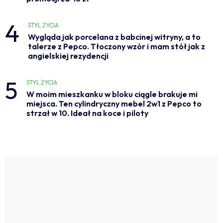
4
STYL ŻYCIA
Wygląda jak porcelana z babcinej witryny, a to
talerze z Pepco. Tłoczony wzór i mam stół jak z
angielskiej rezydencji
5
STYL ŻYCIA
W moim mieszkanku w bloku ciągle brakuje mi
miejsca. Ten cylindryczny mebel 2w1 z Pepco to
strzał w 10. Ideał na koce i piloty