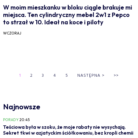
W moim mieszkanku w bloku ciągle brakuje mi
miejsca. Ten cylindryczny mebel 2w1 z Pepco
to strzał w 10. Ideał na koce i piloty
WCZORAJ
1
2
3
4
5
NASTĘPNA
>
>>
Najnowsze
PORADY
20:45
Teściowa była w szoku, że moje rabaty nie wysychają.
Sekret tkwi w azjatyckim ściółkowaniu, bez kropli chemii