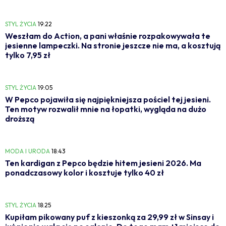
STYL ŻYCIA
19:22
Weszłam do Action, a pani właśnie rozpakowywała te
jesienne lampeczki. Na stronie jeszcze nie ma, a kosztują
tylko 7,95 zł
STYL ŻYCIA
19:05
W Pepco pojawiła się najpiękniejsza pościel tej jesieni.
Ten motyw rozwalił mnie na łopatki, wygląda na dużo
droższą
MODA I URODA
18:43
Ten kardigan z Pepco będzie hitem jesieni 2026. Ma
ponadczasowy kolor i kosztuje tylko 40 zł
STYL ŻYCIA
18:25
Kupiłam pikowany puf z kieszonką za 29,99 zł w Sinsay i