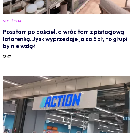
STYL ŻYCIA
Poszłam po pościel, a wróciłam z pistacjową
latarenką. Jysk wyprzedaje ją za 5 zł, to głupi
by nie wziął
12:47