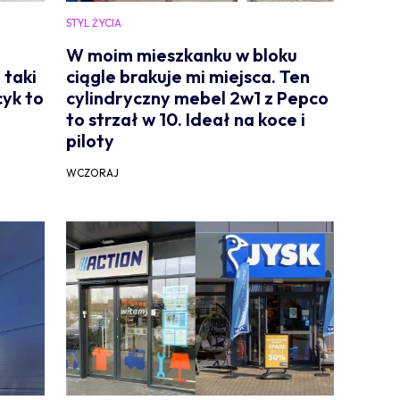
STYL ŻYCIA
W moim mieszkanku w bloku
 taki
ciągle brakuje mi miejsca. Ten
cyk to
cylindryczny mebel 2w1 z Pepco
to strzał w 10. Ideał na koce i
piloty
WCZORAJ