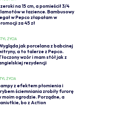
zeroki na 15 cm, a pomieścił 3/4
klamotów w łazience. Bambusowy
regał w Pepco złapałam w
romocji za 45 zł
STYL ŻYCIA
Wygląda jak porcelana z babcinej
witryny, a to talerze z Pepco.
Tłoczony wzór i mam stół jak z
angielskiej rezydencji
TYL ŻYCIA
ampy z efektem płomienia i
rybem ściemniania zrobiły furorę
 moim ogrodzie. Porządne, a
aniutkie, bo z Action