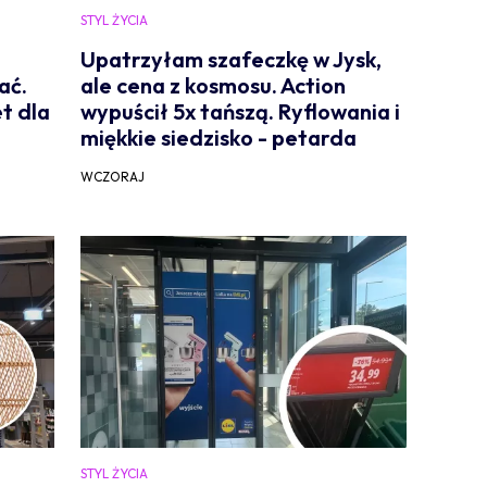
STYL ŻYCIA
Upatrzyłam szafeczkę w Jysk,
ać.
ale cena z kosmosu. Action
t dla
wypuścił 5x tańszą. Ryflowania i
miękkie siedzisko - petarda
WCZORAJ
STYL ŻYCIA