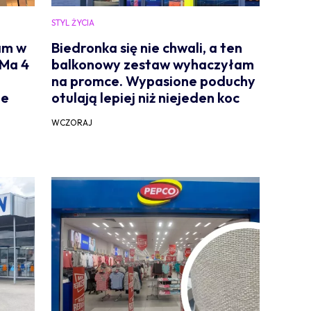
STYL ŻYCIA
am w
Biedronka się nie chwali, a ten
 Ma 4
balkonowy zestaw wyhaczyłam
na promce. Wypasione poduchy
je
otulają lepiej niż niejeden koc
WCZORAJ