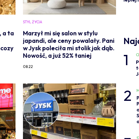
STYL ŻYCIA
 a ta
Marzył mi się salon w stylu
Naj
japandi, ale ceny powalały. Pani
 cozy
w Jysk poleciła mi stolik jak dąb.
1
Nowość, a już 52% taniej
C
P
08:22
t
J
2
M
o
S