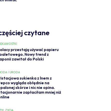
częściej czytane
IEKAWOSTKI
olacy przestają używać papieru
oaletowego. Nowy trend z
aponii zawitał do Polski
ODA I URODA
Pistacjowa sukienka z lnem z
Pepco wygląda obłędnie na
palonej skórze i nic nie opina.
Stacjonarnie zapłaciłam mniej niż
online
TYL ŻYCIA