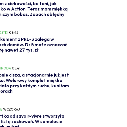
m z ciekawości, bo tani, jak
ko w Action. Teraz mam miękką
niczym bobas. Zapach obłędny
OSTKI
08:45
kument z PRL-u zalega w
ach domów. Dziś może oznaczać
ę nawet 27 tys. zł
 URODA
05:41
onie cisza, a stacjonarnie już jest
co. Welurowy komplet miękko
ciało przy każdym ruchu, kupiłam
lorach
IE
WCZORAJ
tka od savoir-vivre stworzyła
 listę zachowań. W samolocie
ich unikać