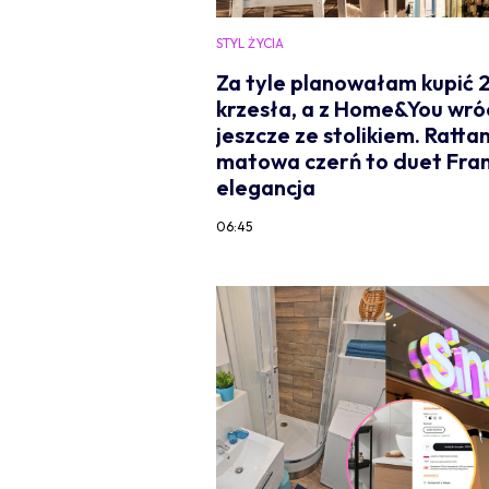
STYL ŻYCIA
Za tyle planowałam kupić 
krzesła, a z Home&You wró
jeszcze ze stolikiem. Rattan
matowa czerń to duet Fran
elegancja
06:45