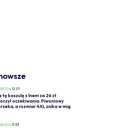
nowsze
 URODA
12:01
a tę koszulę z lnem za 26 zł
oczył oczekiwania. Piwoniowy
urzeka, a rozmiar 4XL znika w mig
 URODA
11:33