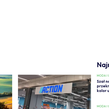
Naj
MODA I
Szał n
przekr
kolor 
MODA I