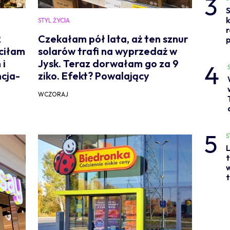
3
S
STYL ŻYCIA
2
Czekałam pół lata, aż ten sznur
p
ciłam
solarów trafi na wyprzedaż w
 i
Jysk. Teraz dorwałam go za 9
4
cja-
ziko. Efekt? Powalający
WCZORAJ
5
S
L
t
w
t