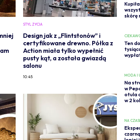
Kupiła
wszyst
skórę 
STYL ŻYCIA
mniej
Design jak z „Flintstonów” i
CIEKAW
certyfikowane drewno. Półka z
Ten do
tysiąc
łam
Action miała tylko wypełnić
wypłat
pusty kąt, a została gwiazdą
salonu
MODA I
10:45
Na str
w Pep
otula 
w 2 ko
NA CZAS
Eksper
czarną
lepiej 