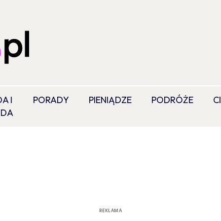
A I
PORADY
PIENIĄDZE
PODRÓŻE
C
ODA