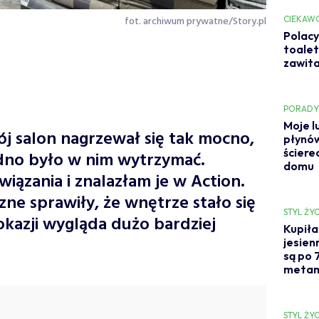
fot. archiwum prywatne/Story.pl
CIEKAW
Polacy
toalet
zawita
PORAD
Moje l
ój salon nagrzewał się tak mocno,
płynów
ściere
udno było w nim wytrzymać.
domu
iązania i znalazłam je w Action.
zne sprawiły, że wnętrze stało się
STYL ŻYC
okazji wygląda dużo bardziej
Kupiła
jesien
są po 
metam
STYL ŻYC