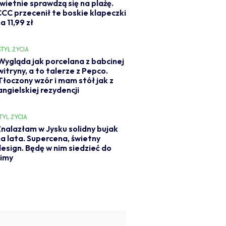
świetnie sprawdzą się na plażę.
CCC przecenił te boskie klapeczki
a 11,99 zł
STYL ŻYCIA
Wygląda jak porcelana z babcinej
witryny, a to talerze z Pepco.
Tłoczony wzór i mam stół jak z
angielskiej rezydencji
TYL ŻYCIA
nalazłam w Jysku solidny bujak
a lata. Supercena, świetny
esign. Będę w nim siedzieć do
zimy