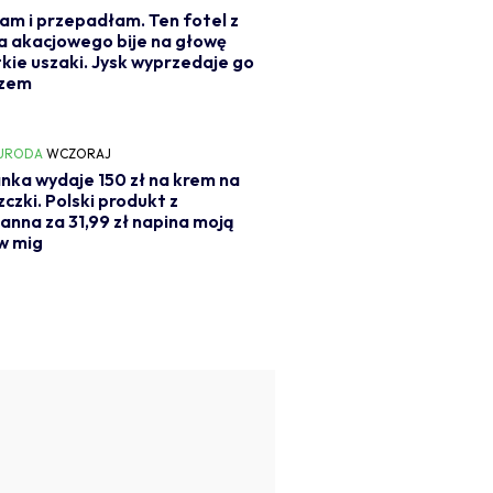
am i przepadłam. Ten fotel z
 akacjowego bije na głowę
kie uszaki. Jysk wyprzedaje go
czem
 URODA
WCZORAJ
nka wydaje 150 zł na krem na
czki. Polski produkt z
nna za 31,99 zł napina moją
w mig