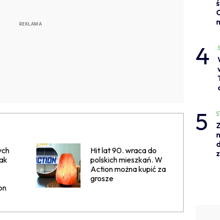
n
4
5
S
Z
n
d
ych
Hit lat 90. wraca do
tak
polskich mieszkań. W
Action można kupić za
grosze
on