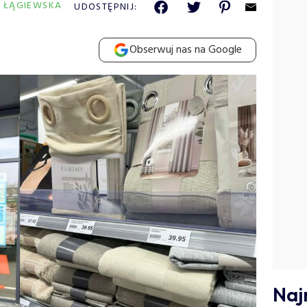
A ŁĄGIEWSKA
UDOSTĘPNIJ:
Obserwuj nas na Google
Naj