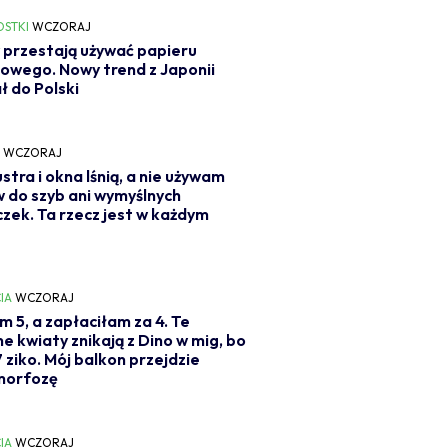
OSTKI
WCZORAJ
 przestają używać papieru
owego. Nowy trend z Japonii
ł do Polski
Y
WCZORAJ
ustra i okna lśnią, a nie używam
 do szyb ani wymyślnych
czek. Ta rzecz jest w każdym
IA
WCZORAJ
m 5, a zapłaciłam za 4. Te
ne kwiaty znikają z Dino w mig, bo
7 ziko. Mój balkon przejdzie
orfozę
IA
WCZORAJ