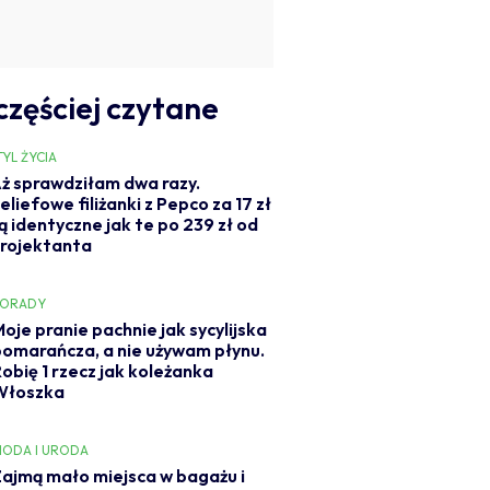
częściej czytane
TYL ŻYCIA
ż sprawdziłam dwa razy.
eliefowe filiżanki z Pepco za 17 zł
ą identyczne jak te po 239 zł od
rojektanta
PORADY
oje pranie pachnie jak sycylijska
pomarańcza, a nie używam płynu.
Robię 1 rzecz jak koleżanka
Włoszka
ODA I URODA
Zajmą mało miejsca w bagażu i