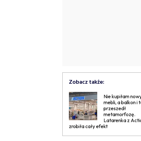
Zobacz także:
Nie kupiłam now
mebli, a balkon i 
przeszedł
metamorfozę.
Latarenka z Acti
zrobiła cały efekt