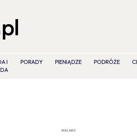
A I
PORADY
PIENIĄDZE
PODRÓŻE
C
ODA