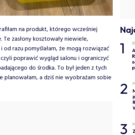
Naj
afiłam na produkt, którego wcześniej
 Te zasłony kosztowały niewiele,
1
S
i od razu pomyślałam, że mogą rozwiązać
A
R
czyli poprawić wygląd salonu i ograniczyć
s
adającego do środka. To był jeden z tych
p
e planowałam, a dziś nie wyobrażam sobie
2
M
3
M