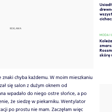
Usiadł
drewna
wszyst
cicha
MODA I
Koleża
zmarsz
Rossma
skórę 
e znaki chyba każdemu. W moim mieszkaniu
ał się salon z dużym oknem od
ana wpadało do niego ostre słońce, a po
nie, że siedzę w piekarniku. Wentylator
zacji po prostu nie mam. Zaczęłam więc