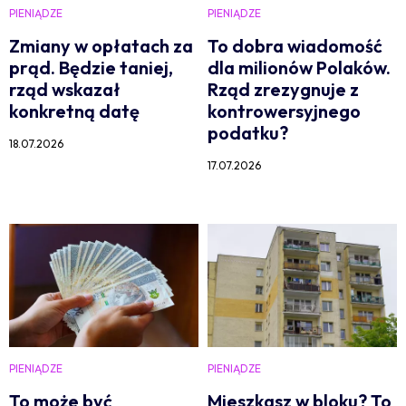
PIENIĄDZE
PIENIĄDZE
Zmiany w opłatach za
To dobra wiadomość
prąd. Będzie taniej,
dla milionów Polaków.
rząd wskazał
Rząd zrezygnuje z
konkretną datę
kontrowersyjnego
podatku?
18.07.2026
17.07.2026
PIENIĄDZE
PIENIĄDZE
To może być
Mieszkasz w bloku? To