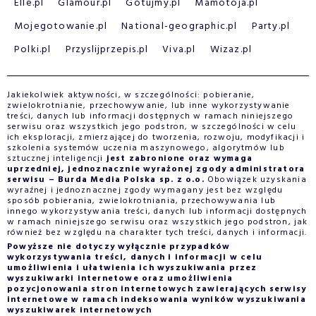
Elle.pl
Glamour.pl
Gotujmy.pl
Mamotoja.pl
Mojegotowanie.pl
National-geographic.pl
Party.pl
Polki.pl
Przyslijprzepis.pl
Viva.pl
Wizaz.pl
Jakiekolwiek aktywności, w szczególności: pobieranie,
zwielokrotnianie, przechowywanie, lub inne wykorzystywanie
treści, danych lub informacji dostępnych w ramach niniejszego
serwisu oraz wszystkich jego podstron, w szczególności w celu
ich eksploracji, zmierzającej do tworzenia, rozwoju, modyfikacji i
szkolenia systemów uczenia maszynowego, algorytmów lub
sztucznej inteligencji
jest zabronione oraz wymaga
uprzedniej, jednoznacznie wyrażonej zgody administratora
serwisu – Burda Media Polska sp. z o.o.
Obowiązek uzyskania
wyraźnej i jednoznacznej zgody wymagany jest bez względu
sposób pobierania, zwielokrotniania, przechowywania lub
innego wykorzystywania treści, danych lub informacji dostępnych
w ramach niniejszego serwisu oraz wszystkich jego podstron, jak
również bez względu na charakter tych treści, danych i informacji.
Powyższe nie dotyczy wyłącznie przypadków
wykorzystywania treści, danych i informacji w celu
umożliwienia i ułatwienia ich wyszukiwania przez
wyszukiwarki internetowe oraz umożliwienia
pozycjonowania stron internetowych zawierających serwisy
internetowe w ramach indeksowania wyników wyszukiwania
wyszukiwarek internetowych