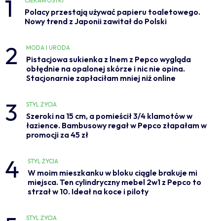
1
CIEKAWOSTKI
Polacy przestają używać papieru toaletowego.
Nowy trend z Japonii zawitał do Polski
2
MODA I URODA
Pistacjowa sukienka z lnem z Pepco wygląda
obłędnie na opalonej skórze i nic nie opina.
Stacjonarnie zapłaciłam mniej niż online
3
STYL ŻYCIA
Szeroki na 15 cm, a pomieścił 3/4 klamotów w
łazience. Bambusowy regał w Pepco złapałam w
promocji za 45 zł
4
STYL ŻYCIA
W moim mieszkanku w bloku ciągle brakuje mi
miejsca. Ten cylindryczny mebel 2w1 z Pepco to
strzał w 10. Ideał na koce i piloty
STYL ŻYCIA