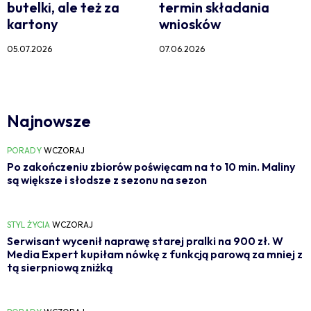
butelki, ale też za
termin składania
kartony
wniosków
05.07.2026
07.06.2026
Najnowsze
PORADY
WCZORAJ
Po zakończeniu zbiorów poświęcam na to 10 min. Maliny
są większe i słodsze z sezonu na sezon
STYL ŻYCIA
WCZORAJ
Serwisant wycenił naprawę starej pralki na 900 zł. W
Media Expert kupiłam nówkę z funkcją parową za mniej z
tą sierpniową zniżką