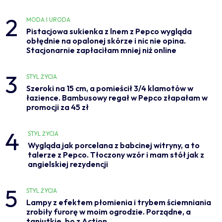
2
MODA I URODA
Pistacjowa sukienka z lnem z Pepco wygląda
obłędnie na opalonej skórze i nic nie opina.
Stacjonarnie zapłaciłam mniej niż online
3
STYL ŻYCIA
Szeroki na 15 cm, a pomieścił 3/4 klamotów w
łazience. Bambusowy regał w Pepco złapałam w
promocji za 45 zł
4
STYL ŻYCIA
Wygląda jak porcelana z babcinej witryny, a to
talerze z Pepco. Tłoczony wzór i mam stół jak z
angielskiej rezydencji
5
STYL ŻYCIA
Lampy z efektem płomienia i trybem ściemniania
zrobiły furorę w moim ogrodzie. Porządne, a
taniutkie, bo z Action