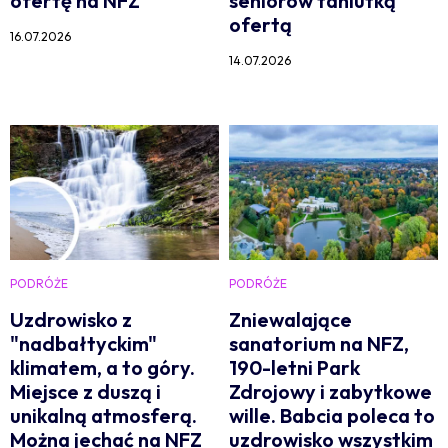
ofertę na NFZ
seniorów taniutką
ofertą
16.07.2026
14.07.2026
PODRÓŻE
PODRÓŻE
Uzdrowisko z
Zniewalające
"nadbałtyckim"
sanatorium na NFZ,
klimatem, a to góry.
190-letni Park
Miejsce z duszą i
Zdrojowy i zabytkowe
unikalną atmosferą.
wille. Babcia poleca to
Można jechać na NFZ
uzdrowisko wszystkim