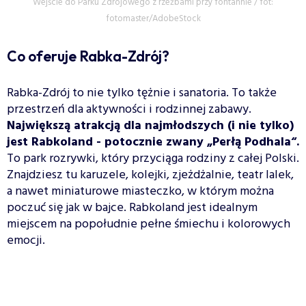
Wejście do Parku Zdrojowego z rzeźbami przy fontannie / fot:
fotomaster/AdobeStock
Co oferuje Rabka-Zdrój?
Rabka-Zdrój to nie tylko tężnie i sanatoria. To także
przestrzeń dla aktywności i rodzinnej zabawy.
Największą atrakcją dla najmłodszych (i nie tylko)
jest Rabkoland - potocznie zwany „Perłą Podhala“.
To park rozrywki, który przyciąga rodziny z całej Polski.
Znajdziesz tu karuzele, kolejki, zjeżdżalnie, teatr lalek,
a nawet miniaturowe miasteczko, w którym można
poczuć się jak w bajce. Rabkoland jest idealnym
miejscem na popołudnie pełne śmiechu i kolorowych
emocji.