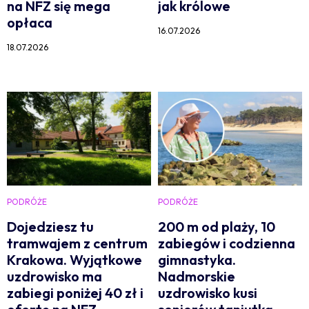
na NFZ się mega
jak królowe
opłaca
16.07.2026
18.07.2026
PODRÓŻE
PODRÓŻE
Dojedziesz tu
200 m od plaży, 10
tramwajem z centrum
zabiegów i codzienna
Krakowa. Wyjątkowe
gimnastyka.
uzdrowisko ma
Nadmorskie
zabiegi poniżej 40 zł i
uzdrowisko kusi