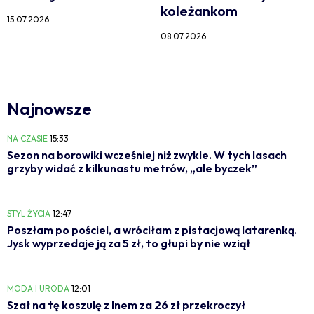
koleżankom
15.07.2026
08.07.2026
Najnowsze
NA CZASIE
15:33
Sezon na borowiki wcześniej niż zwykle. W tych lasach
grzyby widać z kilkunastu metrów, „ale byczek”
STYL ŻYCIA
12:47
Poszłam po pościel, a wróciłam z pistacjową latarenką.
Jysk wyprzedaje ją za 5 zł, to głupi by nie wziął
MODA I URODA
12:01
Szał na tę koszulę z lnem za 26 zł przekroczył