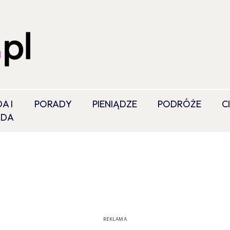
A I
PORADY
PIENIĄDZE
PODRÓŻE
C
ODA