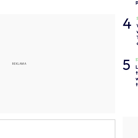
p
4
5
S
L
t
w
t