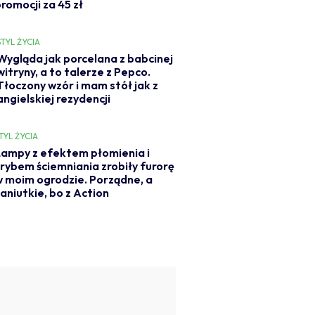
romocji za 45 zł
STYL ŻYCIA
Wygląda jak porcelana z babcinej
witryny, a to talerze z Pepco.
Tłoczony wzór i mam stół jak z
angielskiej rezydencji
TYL ŻYCIA
ampy z efektem płomienia i
rybem ściemniania zrobiły furorę
 moim ogrodzie. Porządne, a
aniutkie, bo z Action