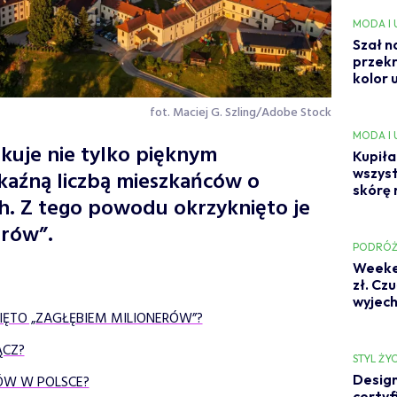
MODA I
Szał n
przekr
kolor 
fot. Maciej G. Szling/Adobe Stock
MODA I
akuje nie tylko pięknym
Kupiła
wszyst
kaźną liczbą mieszkańców o
skórę 
. Z tego powodu okrzyknięto je
erów”.
PODRÓŻ
Weeken
zł. Cz
wyjech
IĘTO „ZAGŁĘBIEM MILIONERÓW”?
ĄCZ?
STYL ŻYC
Design
RÓW W POLSCE?
certyf