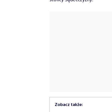
stolicy Sądecczyzny.
Zobacz także: