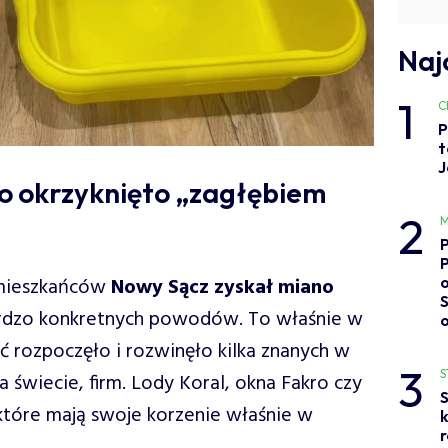
Naj
1
C
P
t
J
to okrzyknięto „zagłębiem
2
M
o
 mieszkańców
Nowy Sącz zyskał miano
rdzo konkretnych powodów. To właśnie w
ć rozpoczęło i rozwinęło kilka znanych w
3
S
na świecie, firm. Lody Koral, okna Fakro czy
S
które mają swoje korzenie właśnie w