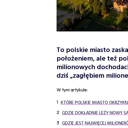
To polskie miasto zask
położeniem, ale też po
milionowych dochodach
dziś „zagłębiem milion
W tym artykule:
KTÓRE POLSKIE MIASTO OKRZYKN
GDZIE DOKŁADNIE LEŻY NOWY S
GDZIE JEST NAJWIĘCEJ MILIONE