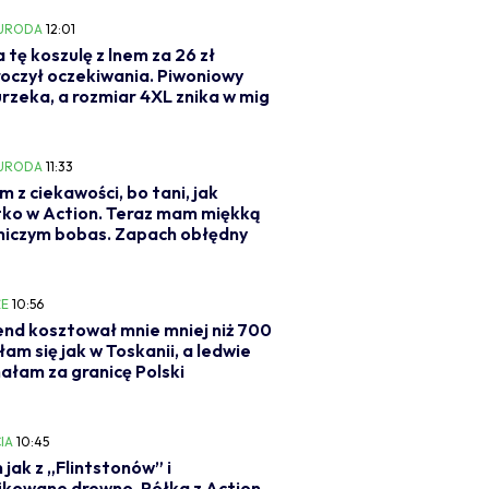
 URODA
12:01
a tę koszulę z lnem za 26 zł
oczył oczekiwania. Piwoniowy
urzeka, a rozmiar 4XL znika w mig
 URODA
11:33
m z ciekawości, bo tani, jak
ko w Action. Teraz mam miękką
niczym bobas. Zapach obłędny
E
10:56
d kosztował mnie mniej niż 700
ułam się jak w Toskanii, a ledwie
ałam za granicę Polski
IA
10:45
 jak z „Flintstonów” i
ikowane drewno. Półka z Action