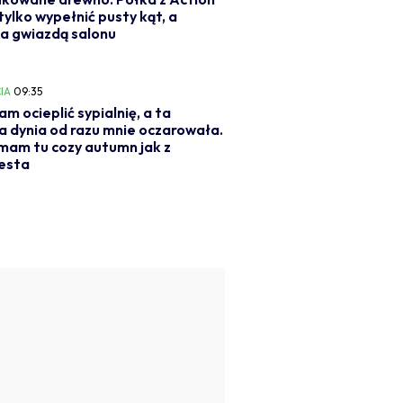
tylko wypełnić pusty kąt, a
a gwiazdą salonu
IA
09:35
am ocieplić sypialnię, a ta
a dynia od razu mnie oczarowała.
mam tu cozy autumn jak z
esta