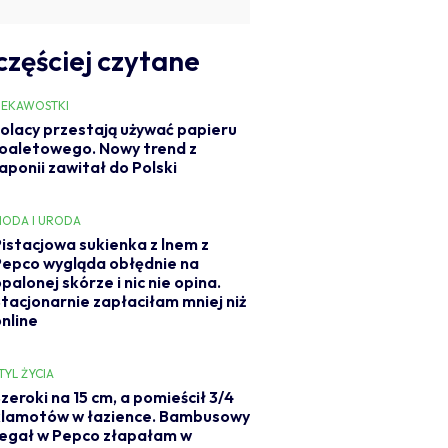
częściej czytane
IEKAWOSTKI
olacy przestają używać papieru
oaletowego. Nowy trend z
aponii zawitał do Polski
ODA I URODA
Pistacjowa sukienka z lnem z
Pepco wygląda obłędnie na
palonej skórze i nic nie opina.
Stacjonarnie zapłaciłam mniej niż
online
TYL ŻYCIA
zeroki na 15 cm, a pomieścił 3/4
klamotów w łazience. Bambusowy
regał w Pepco złapałam w