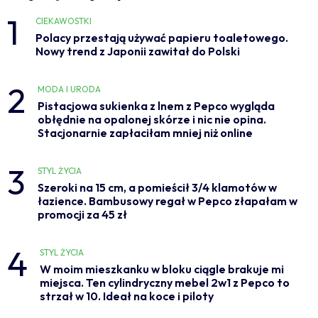
1
CIEKAWOSTKI
Polacy przestają używać papieru toaletowego.
Nowy trend z Japonii zawitał do Polski
2
MODA I URODA
Pistacjowa sukienka z lnem z Pepco wygląda
obłędnie na opalonej skórze i nic nie opina.
Stacjonarnie zapłaciłam mniej niż online
3
STYL ŻYCIA
Szeroki na 15 cm, a pomieścił 3/4 klamotów w
łazience. Bambusowy regał w Pepco złapałam w
promocji za 45 zł
4
STYL ŻYCIA
W moim mieszkanku w bloku ciągle brakuje mi
miejsca. Ten cylindryczny mebel 2w1 z Pepco to
strzał w 10. Ideał na koce i piloty