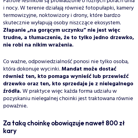
Patrole leśników są prowadzone o różnych porach dnia
i nocy. W terenie działają również fotopułapki, kamery
termowizyjne, noktowizory i drony, które bardzo
skutecznie wyłapują osoby niszczące ekosystem.
Złapanie „na gorącym uczynku” nie jest więc
trudne, a tłumaczenie, że to tylko jedno drzewko,
nie robi na nikim wrażenia.
Co ważne, odpowiedzialność ponosi nie tylko osoba,
która dokonuje wycinki.
Mandat może dostać
również ten, kto pomaga wynieść lub przewieźć
drzewko oraz ten, kto sprzedaje je z nielegalnego
źródła.
W praktyce więc każda forma udziału w
pozyskaniu nielegalnej choinki jest traktowana równie
poważnie.
Za taką choinkę obowiązuje nawet 800 zł
kary