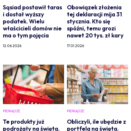
Sąsiad postawił taras
Obowiązek złożenia
i dostał wyższy
tej deklaracji mija 31
podatek. Wielu
stycznia. Kto się
właścicieli domów nie
spóźni, temu grozi
ma o tym pojęcia
nawet 20 tys. zł kary
12.06.2026
17.01.2026
PIENIĄDZE
PIENIĄDZE
Te produkty już
Obliczyli, ile ubędzie z
podrożały na święta.
portfela na święta.