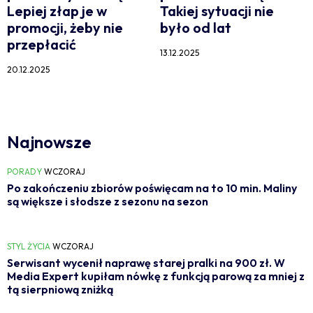
Lepiej złap je w
Takiej sytuacji nie
promocji, żeby nie
było od lat
przepłacić
13.12.2025
20.12.2025
Najnowsze
PORADY
WCZORAJ
Po zakończeniu zbiorów poświęcam na to 10 min. Maliny
są większe i słodsze z sezonu na sezon
STYL ŻYCIA
WCZORAJ
Serwisant wycenił naprawę starej pralki na 900 zł. W
Media Expert kupiłam nówkę z funkcją parową za mniej z
tą sierpniową zniżką