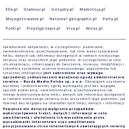
Elle.pl
Glamour.pl
Gotujmy.pl
Mamotoja.pl
Mojegotowanie.pl
National-geographic.pl
Party.pl
Polki.pl
Przyslijprzepis.pl
Viva.pl
Wizaz.pl
Jakiekolwiek aktywności, w szczególności: pobieranie,
zwielokrotnianie, przechowywanie, lub inne wykorzystywanie
treści, danych lub informacji dostępnych w ramach niniejszego
serwisu oraz wszystkich jego podstron, w szczególności w celu
ich eksploracji, zmierzającej do tworzenia, rozwoju, modyfikacji i
szkolenia systemów uczenia maszynowego, algorytmów lub
sztucznej inteligencji
jest zabronione oraz wymaga
uprzedniej, jednoznacznie wyrażonej zgody administratora
serwisu – Burda Media Polska sp. z o.o.
Obowiązek uzyskania
wyraźnej i jednoznacznej zgody wymagany jest bez względu
sposób pobierania, zwielokrotniania, przechowywania lub
innego wykorzystywania treści, danych lub informacji dostępnych
w ramach niniejszego serwisu oraz wszystkich jego podstron, jak
również bez względu na charakter tych treści, danych i informacji.
Powyższe nie dotyczy wyłącznie przypadków
wykorzystywania treści, danych i informacji w celu
umożliwienia i ułatwienia ich wyszukiwania przez
wyszukiwarki internetowe oraz umożliwienia
pozycjonowania stron internetowych zawierających serwisy