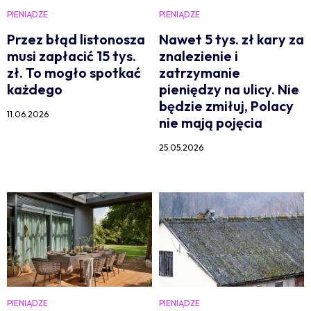
PIENIĄDZE
PIENIĄDZE
Przez błąd listonosza
Nawet 5 tys. zł kary za
musi zapłacić 15 tys.
znalezienie i
zł. To mogło spotkać
zatrzymanie
każdego
pieniędzy na ulicy. Nie
będzie zmiłuj, Polacy
11.06.2026
nie mają pojęcia
25.05.2026
PIENIĄDZE
PIENIĄDZE