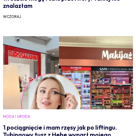
znalazłam
WCZORAJ
MODA I URODA
1 pociągnięcie i mam rzęsy jak po liftingu.
Tubingowy tusz z Hebe wyparł mojego