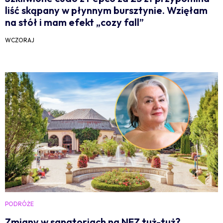
liść skąpany w płynnym bursztynie. Wzięłam
na stół i mam efekt „cozy fall”
WCZORAJ
PODRÓŻE
Zmiany w sanatoriach na NFZ tuż-tuż?