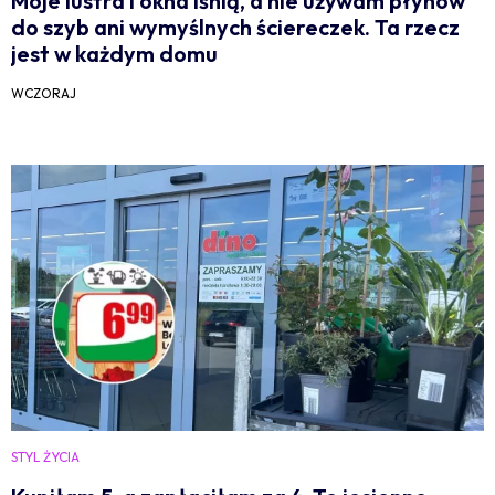
Moje lustra i okna lśnią, a nie używam płynów
do szyb ani wymyślnych ściereczek. Ta rzecz
jest w każdym domu
WCZORAJ
STYL ŻYCIA