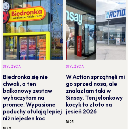
STYL ŻYCIA
STYL ŻYCIA
Biedronka się nie
W Action sprzątnęli mi
chwali, a ten
go sprzed nosa, ale
balkonowy zestaw
znalazłam taki w
wyhaczyłam na
Sinsay. Ten jelonkowy
promce. Wypasione
kocyk to złoto na
poduchy otulają lepiej
jesień 2026
niż niejeden koc
18:25
18:43