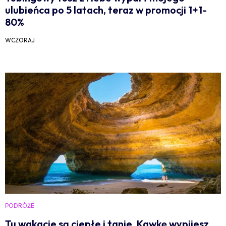
ulubieńca po 5 latach, teraz w promocji 1+1-
80%
WCZORAJ
PODRÓŻE
Tu wakacje są ciepłe i tanie. Kawkę wypijesz