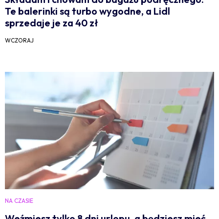
Te balerinki są turbo wygodne, a Lidl
sprzedaje je za 40 zł
WCZORAJ
NA CZASIE
Weźmiesz tylko 8 dni urlopu, a będziesz mieć