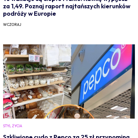
za 1,49. Poznaj raport najtańszych kierunków
podróży w Europie
WCZORAJ
STYL ŻYCIA
Szkliwione cudo z Pepco za 25 zł przypomina