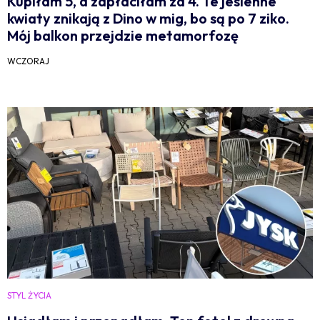
Kupiłam 5, a zapłaciłam za 4. Te jesienne
kwiaty znikają z Dino w mig, bo są po 7 ziko.
Mój balkon przejdzie metamorfozę
WCZORAJ
STYL ŻYCIA