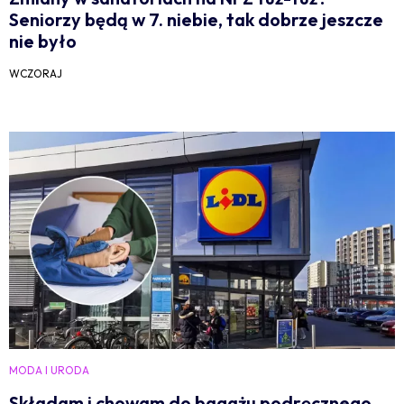
Seniorzy będą w 7. niebie, tak dobrze jeszcze
nie było
WCZORAJ
MODA I URODA
Składam i chowam do bagażu podręcznego.