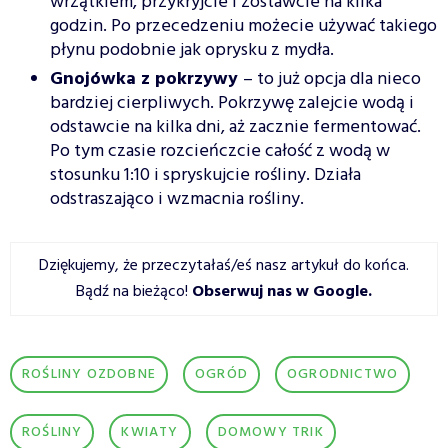
wrzątkiem, przykryjcie i zostawcie na kilka
godzin. Po przecedzeniu możecie używać takiego
płynu podobnie jak oprysku z mydła.
Gnojówka z pokrzywy
– to już opcja dla nieco
bardziej cierpliwych. Pokrzywę zalejcie wodą i
odstawcie na kilka dni, aż zacznie fermentować.
Po tym czasie rozcieńczcie całość z wodą w
stosunku 1:10 i spryskujcie rośliny. Działa
odstraszająco i wzmacnia rośliny.
Dziękujemy, że przeczytałaś/eś nasz artykuł do końca.
Bądź na bieżąco!
Obserwuj nas w Google
.
ROŚLINY OZDOBNE
OGRÓD
OGRODNICTWO
ROŚLINY
KWIATY
DOMOWY TRIK