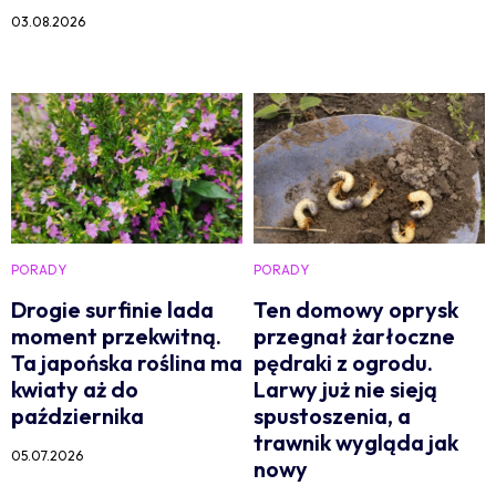
03.08.2026
PORADY
PORADY
Drogie surfinie lada
Ten domowy oprysk
moment przekwitną.
przegnał żarłoczne
Ta japońska roślina ma
pędraki z ogrodu.
kwiaty aż do
Larwy już nie sieją
października
spustoszenia, a
trawnik wygląda jak
05.07.2026
nowy