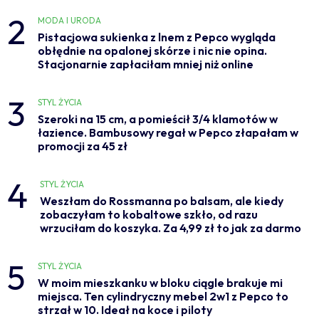
2
MODA I URODA
Pistacjowa sukienka z lnem z Pepco wygląda
obłędnie na opalonej skórze i nic nie opina.
Stacjonarnie zapłaciłam mniej niż online
3
STYL ŻYCIA
Szeroki na 15 cm, a pomieścił 3/4 klamotów w
łazience. Bambusowy regał w Pepco złapałam w
promocji za 45 zł
4
STYL ŻYCIA
Weszłam do Rossmanna po balsam, ale kiedy
zobaczyłam to kobaltowe szkło, od razu
wrzuciłam do koszyka. Za 4,99 zł to jak za darmo
5
STYL ŻYCIA
W moim mieszkanku w bloku ciągle brakuje mi
miejsca. Ten cylindryczny mebel 2w1 z Pepco to
strzał w 10. Ideał na koce i piloty