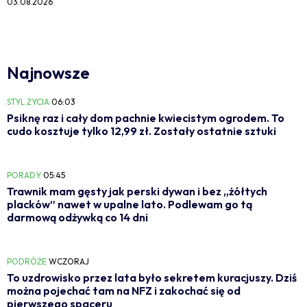
03.08.2026
Najnowsze
STYL ŻYCIA
06:03
Psiknę raz i cały dom pachnie kwiecistym ogrodem. To
cudo kosztuje tylko 12,99 zł. Zostały ostatnie sztuki
PORADY
05:45
Trawnik mam gęsty jak perski dywan i bez „żółtych
placków” nawet w upalne lato. Podlewam go tą
darmową odżywką co 14 dni
PODRÓŻE
WCZORAJ
To uzdrowisko przez lata było sekretem kuracjuszy. Dziś
można pojechać tam na NFZ i zakochać się od
pierwszego spaceru