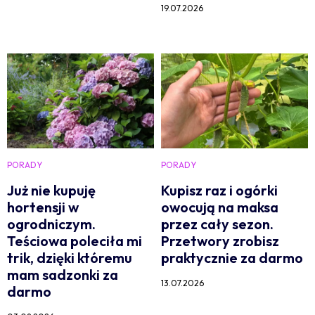
19.07.2026
PORADY
PORADY
Już nie kupuję
Kupisz raz i ogórki
hortensji w
owocują na maksa
ogrodniczym.
przez cały sezon.
Teściowa poleciła mi
Przetwory zrobisz
trik, dzięki któremu
praktycznie za darmo
mam sadzonki za
13.07.2026
darmo