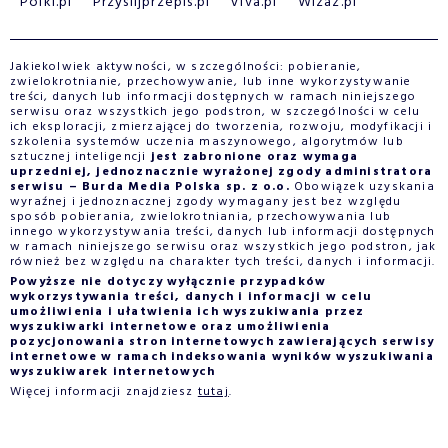
Polki.pl
Przyslijprzepis.pl
Viva.pl
Wizaz.pl
Jakiekolwiek aktywności, w szczególności: pobieranie,
zwielokrotnianie, przechowywanie, lub inne wykorzystywanie
treści, danych lub informacji dostępnych w ramach niniejszego
serwisu oraz wszystkich jego podstron, w szczególności w celu
ich eksploracji, zmierzającej do tworzenia, rozwoju, modyfikacji i
szkolenia systemów uczenia maszynowego, algorytmów lub
sztucznej inteligencji
jest zabronione oraz wymaga
uprzedniej, jednoznacznie wyrażonej zgody administratora
serwisu – Burda Media Polska sp. z o.o.
Obowiązek uzyskania
wyraźnej i jednoznacznej zgody wymagany jest bez względu
sposób pobierania, zwielokrotniania, przechowywania lub
innego wykorzystywania treści, danych lub informacji dostępnych
w ramach niniejszego serwisu oraz wszystkich jego podstron, jak
również bez względu na charakter tych treści, danych i informacji.
Powyższe nie dotyczy wyłącznie przypadków
wykorzystywania treści, danych i informacji w celu
umożliwienia i ułatwienia ich wyszukiwania przez
wyszukiwarki internetowe oraz umożliwienia
pozycjonowania stron internetowych zawierających serwisy
internetowe w ramach indeksowania wyników wyszukiwania
wyszukiwarek internetowych
Więcej informacji znajdziesz
tutaj
.