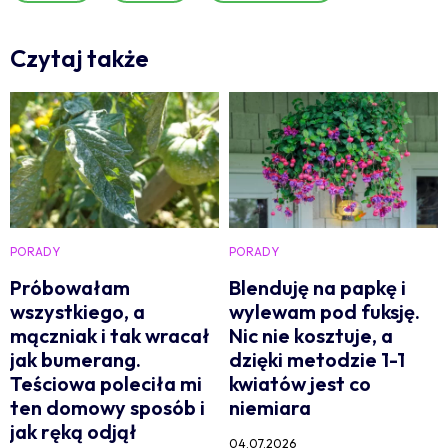
Czytaj także
PORADY
PORADY
Próbowałam
Blenduję na papkę i
wszystkiego, a
wylewam pod fuksję.
mączniak i tak wracał
Nic nie kosztuje, a
jak bumerang.
dzięki metodzie 1-1
Teściowa poleciła mi
kwiatów jest co
ten domowy sposób i
niemiara
jak ręką odjął
04.07.2026