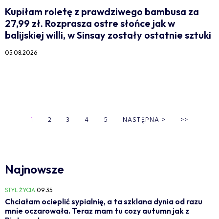
Kupiłam roletę z prawdziwego bambusa za
27,99 zł. Rozprasza ostre słońce jak w
balijskiej willi, w Sinsay zostały ostatnie sztuki
05.08.2026
1
2
3
4
5
NASTĘPNA
>
>>
Najnowsze
STYL ŻYCIA
09:35
Chciałam ocieplić sypialnię, a ta szklana dynia od razu
mnie oczarowała. Teraz mam tu cozy autumn jak z