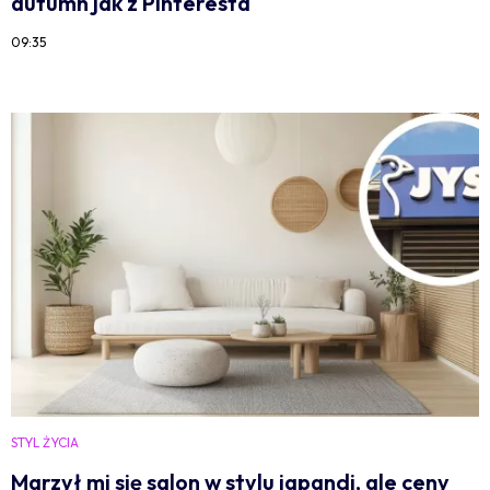
autumn jak z Pinteresta
09:35
STYL ŻYCIA
Marzył mi się salon w stylu japandi, ale ceny