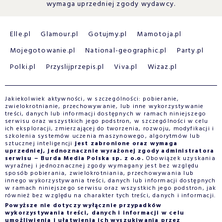
wymaga uprzedniej zgody wydawcy.
Elle.pl
Glamour.pl
Gotujmy.pl
Mamotoja.pl
Mojegotowanie.pl
National-geographic.pl
Party.pl
Polki.pl
Przyslijprzepis.pl
Viva.pl
Wizaz.pl
Jakiekolwiek aktywności, w szczególności: pobieranie,
zwielokrotnianie, przechowywanie, lub inne wykorzystywanie
treści, danych lub informacji dostępnych w ramach niniejszego
serwisu oraz wszystkich jego podstron, w szczególności w celu
ich eksploracji, zmierzającej do tworzenia, rozwoju, modyfikacji i
szkolenia systemów uczenia maszynowego, algorytmów lub
sztucznej inteligencji
jest zabronione oraz wymaga
uprzedniej, jednoznacznie wyrażonej zgody administratora
serwisu – Burda Media Polska sp. z o.o.
Obowiązek uzyskania
wyraźnej i jednoznacznej zgody wymagany jest bez względu
sposób pobierania, zwielokrotniania, przechowywania lub
innego wykorzystywania treści, danych lub informacji dostępnych
w ramach niniejszego serwisu oraz wszystkich jego podstron, jak
również bez względu na charakter tych treści, danych i informacji.
Powyższe nie dotyczy wyłącznie przypadków
wykorzystywania treści, danych i informacji w celu
umożliwienia i ułatwienia ich wyszukiwania przez