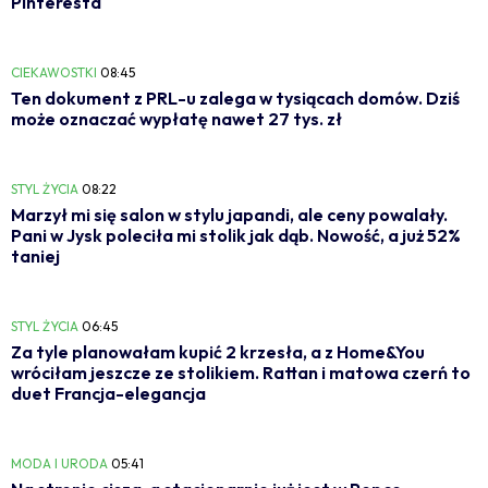
Pinteresta
CIEKAWOSTKI
08:45
Ten dokument z PRL-u zalega w tysiącach domów. Dziś
może oznaczać wypłatę nawet 27 tys. zł
STYL ŻYCIA
08:22
Marzył mi się salon w stylu japandi, ale ceny powalały.
Pani w Jysk poleciła mi stolik jak dąb. Nowość, a już 52%
taniej
STYL ŻYCIA
06:45
Za tyle planowałam kupić 2 krzesła, a z Home&You
wróciłam jeszcze ze stolikiem. Rattan i matowa czerń to
duet Francja-elegancja
MODA I URODA
05:41