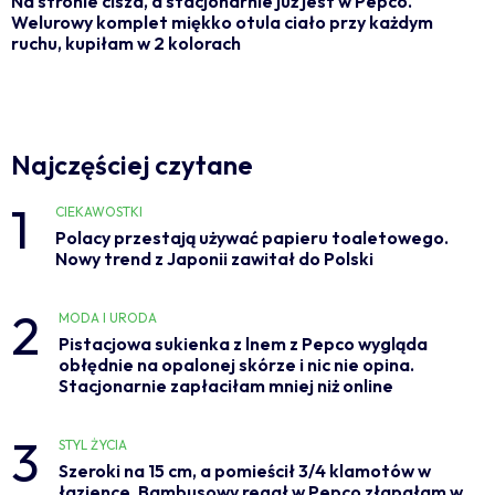
Na stronie cisza, a stacjonarnie już jest w Pepco.
Welurowy komplet miękko otula ciało przy każdym
ruchu, kupiłam w 2 kolorach
Najczęściej czytane
1
CIEKAWOSTKI
Polacy przestają używać papieru toaletowego.
Nowy trend z Japonii zawitał do Polski
2
MODA I URODA
Pistacjowa sukienka z lnem z Pepco wygląda
obłędnie na opalonej skórze i nic nie opina.
Stacjonarnie zapłaciłam mniej niż online
3
STYL ŻYCIA
Szeroki na 15 cm, a pomieścił 3/4 klamotów w
łazience. Bambusowy regał w Pepco złapałam w