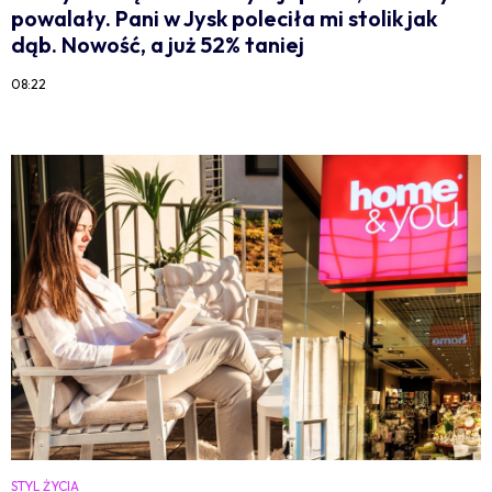
powalały. Pani w Jysk poleciła mi stolik jak
dąb. Nowość, a już 52% taniej
08:22
STYL ŻYCIA