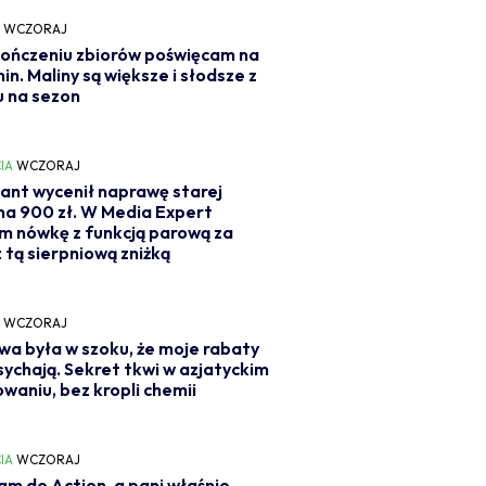
Y
WCZORAJ
ończeniu zbiorów poświęcam na
min. Maliny są większe i słodsze z
 na sezon
IA
WCZORAJ
ant wycenił naprawę starej
 na 900 zł. W Media Expert
m nówkę z funkcją parową za
z tą sierpniową zniżką
Y
WCZORAJ
wa była w szoku, że moje rabaty
sychają. Sekret tkwi w azjatyckim
owaniu, bez kropli chemii
IA
WCZORAJ
m do Action, a pani właśnie