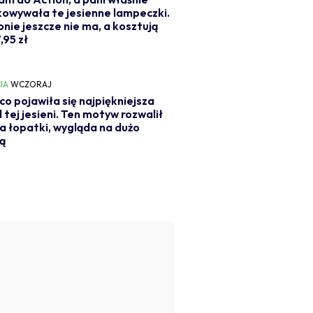
owywała te jesienne lampeczki.
onie jeszcze nie ma, a kosztują
,95 zł
IA
WCZORAJ
o pojawiła się najpiękniejsza
l tej jesieni. Ten motyw rozwalił
a łopatki, wygląda na dużo
ą