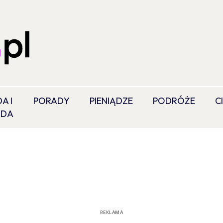
A I
PORADY
PIENIĄDZE
PODRÓŻE
C
ODA