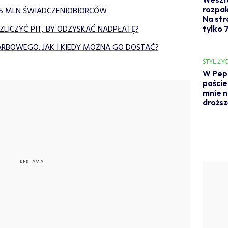
rozpak
,5 MLN ŚWIADCZENIOBIORCÓW
Na str
OZLICZYĆ PIT, BY ODZYSKAĆ NADPŁATĘ?
tylko 7
RBOWEGO. JAK I KIEDY MOŻNA GO DOSTAĆ?
STYL ŻYC
W Pepc
poście
mnie n
droższ