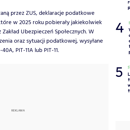
p
zaną przez ZUS, deklaracje podatkowe
 które w 2025 roku pobierały jakiekolwiek
4
z Zakład Ubezpieczeń Społecznych. W
zenia oraz sytuacji podatkowej, wysyłane
-40A, PIT-11A lub PIT-11.
5
S
L
t
w
t