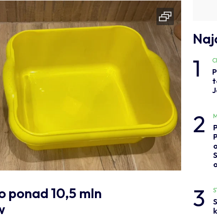
Naj
1
C
P
t
J
2
M
o
3
o ponad 10,5 mln
S
S
w