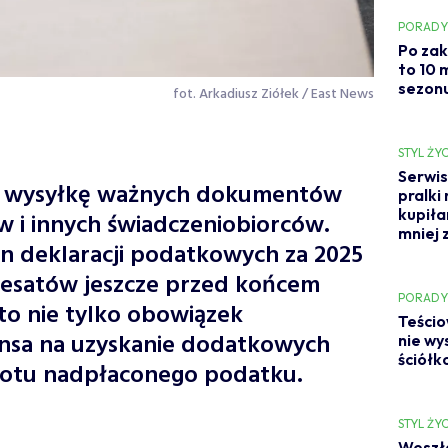
PORAD
Po zak
to 10 
sezonu
fot. Arkadiusz Ziółek / East News
STYL ŻYC
Serwis
ą wysyłkę ważnych dokumentów
pralki
kupiła
 i innych świadczeniobiorców.
mniej 
n deklaracji podatkowych za 2025
dresatów jeszcze przed końcem
PORAD
 to nie tylko obowiązek
Teścio
ansa na uzyskanie dodatkowych
nie wy
ściółk
rotu nadpłaconego podatku.
STYL ŻYC
Weszła