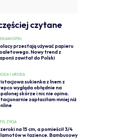
częściej czytane
IEKAWOSTKI
olacy przestają używać papieru
oaletowego. Nowy trend z
aponii zawitał do Polski
ODA I URODA
Pistacjowa sukienka z lnem z
Pepco wygląda obłędnie na
palonej skórze i nic nie opina.
Stacjonarnie zapłaciłam mniej niż
online
TYL ŻYCIA
zeroki na 15 cm, a pomieścił 3/4
klamotów w łazience. Bambusowy