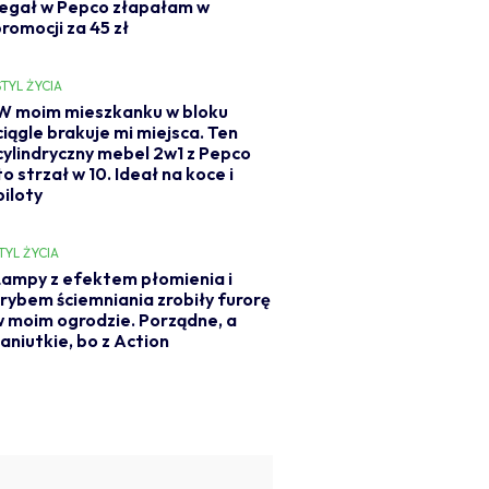
regał w Pepco złapałam w
romocji za 45 zł
STYL ŻYCIA
W moim mieszkanku w bloku
ciągle brakuje mi miejsca. Ten
cylindryczny mebel 2w1 z Pepco
to strzał w 10. Ideał na koce i
piloty
TYL ŻYCIA
ampy z efektem płomienia i
rybem ściemniania zrobiły furorę
 moim ogrodzie. Porządne, a
aniutkie, bo z Action