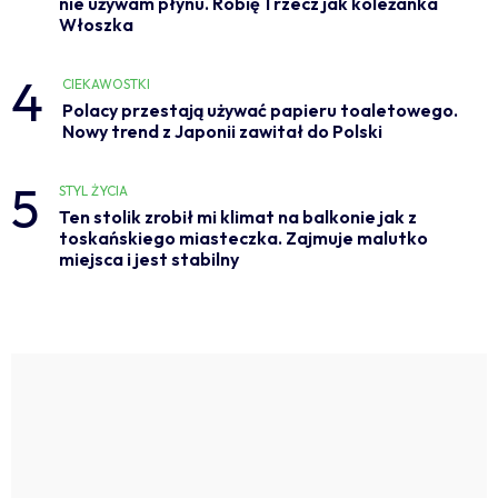
nie używam płynu. Robię 1 rzecz jak koleżanka
Włoszka
4
CIEKAWOSTKI
Polacy przestają używać papieru toaletowego.
Nowy trend z Japonii zawitał do Polski
5
STYL ŻYCIA
Ten stolik zrobił mi klimat na balkonie jak z
toskańskiego miasteczka. Zajmuje malutko
miejsca i jest stabilny