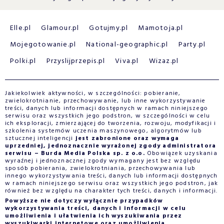
Elle.pl
Glamour.pl
Gotujmy.pl
Mamotoja.pl
Mojegotowanie.pl
National-geographic.pl
Party.pl
Polki.pl
Przyslijprzepis.pl
Viva.pl
Wizaz.pl
Jakiekolwiek aktywności, w szczególności: pobieranie,
zwielokrotnianie, przechowywanie, lub inne wykorzystywanie
treści, danych lub informacji dostępnych w ramach niniejszego
serwisu oraz wszystkich jego podstron, w szczególności w celu
ich eksploracji, zmierzającej do tworzenia, rozwoju, modyfikacji i
szkolenia systemów uczenia maszynowego, algorytmów lub
sztucznej inteligencji
jest zabronione oraz wymaga
uprzedniej, jednoznacznie wyrażonej zgody administratora
serwisu – Burda Media Polska sp. z o.o.
Obowiązek uzyskania
wyraźnej i jednoznacznej zgody wymagany jest bez względu
sposób pobierania, zwielokrotniania, przechowywania lub
innego wykorzystywania treści, danych lub informacji dostępnych
w ramach niniejszego serwisu oraz wszystkich jego podstron, jak
również bez względu na charakter tych treści, danych i informacji.
Powyższe nie dotyczy wyłącznie przypadków
wykorzystywania treści, danych i informacji w celu
umożliwienia i ułatwienia ich wyszukiwania przez
wyszukiwarki internetowe oraz umożliwienia