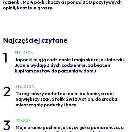
łazienki. Ma 4 półki, haczyki i ponad 800 pozytywnych
opinii, kosztuje grosze
Najczęściej czytane
1
STYL ŻYCIA
Japonki piją ją codziennie i mają skórę jak laleczki.
Już nie wydaję 3 dych codziennie, za bezcen
kupiłam zestaw do parzenia w domu
2
STYL ŻYCIA
To najtańszy mebel na moim balkonie, a robi
największy szał. Stolik 2w1 z Action, do środka
mieszczą się poduchy i koce
3
PORADY
Moje pranie pachnie jak sycylijska pomarańcza, a