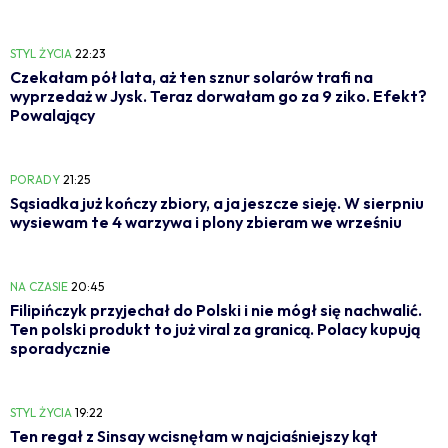
STYL ŻYCIA
22:23
Czekałam pół lata, aż ten sznur solarów trafi na
wyprzedaż w Jysk. Teraz dorwałam go za 9 ziko. Efekt?
Powalający
PORADY
21:25
Sąsiadka już kończy zbiory, a ja jeszcze sieję. W sierpniu
wysiewam te 4 warzywa i plony zbieram we wrześniu
NA CZASIE
20:45
Filipińczyk przyjechał do Polski i nie mógł się nachwalić.
Ten polski produkt to już viral za granicą. Polacy kupują
sporadycznie
STYL ŻYCIA
19:22
Ten regał z Sinsay wcisnęłam w najciaśniejszy kąt