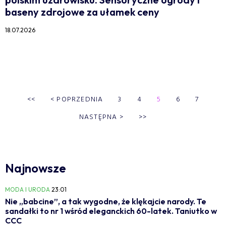
baseny zdrojowe za ułamek ceny
18.07.2026
<<
<
POPRZEDNIA
3
4
5
6
7
NASTĘPNA
>
>>
Najnowsze
MODA I URODA
23:01
Nie „babcine”, a tak wygodne, że klękajcie narody. Te
sandałki to nr 1 wśród eleganckich 60-latek. Taniutko w
CCC