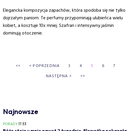
Elegancka kompozycja zapachów, która spodoba się nie tylko
dojrzałym paniom. Te perfumy przypominają ulubieńca wielu
kobiet, a kosztuje 10x mniej. Szafran i intensywny jaśmin
dominują otoczenie.
<<
<
POPRZEDNIA
3
4
5
6
7
NASTĘPNA
>
>>
Najnowsze
PORADY
17:33
Róże stoją u mnie nawet 2 tygodnie. Florystka pokazała,