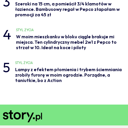
3
Szeroki na 15 cm, a pomieścił 3/4 klamotów w
łazience. Bambusowy regał w Pepco złapałam w
promocji za 45 zł
4
STYL ŻYCIA
W moim mieszkanku w bloku ciągle brakuje mi
miejsca. Ten cylindryczny mebel 2w1 z Pepco to
strzał w 10. Ideał na koce i piloty
5
STYL ŻYCIA
Lampy z efektem płomienia i trybem ściemniania
zrobiły furorę w moim ogrodzie. Porządne, a
taniutkie, bo z Action