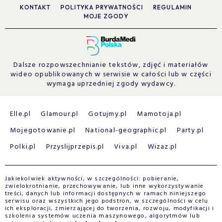
KONTAKT
POLITYKA PRYWATNOŚCI
REGULAMIN
MOJE ZGODY
Dalsze rozpowszechnianie tekstów, zdjęć i materiałów
wideo opublikowanych w serwisie w całości lub w części
wymaga uprzedniej zgody wydawcy.
Elle.pl
Glamour.pl
Gotujmy.pl
Mamotoja.pl
Mojegotowanie.pl
National-geographic.pl
Party.pl
Polki.pl
Przyslijprzepis.pl
Viva.pl
Wizaz.pl
Jakiekolwiek aktywności, w szczególności: pobieranie,
zwielokrotnianie, przechowywanie, lub inne wykorzystywanie
treści, danych lub informacji dostępnych w ramach niniejszego
serwisu oraz wszystkich jego podstron, w szczególności w celu
ich eksploracji, zmierzającej do tworzenia, rozwoju, modyfikacji i
szkolenia systemów uczenia maszynowego, algorytmów lub