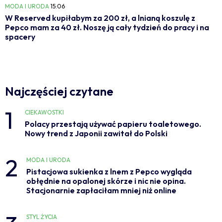
MODA I URODA
15:06
W Reserved kupiłabym za 200 zł, a lnianą koszulę z
Pepco mam za 40 zł. Noszę ją cały tydzień do pracy i na
spacery
Najczęściej czytane
1
CIEKAWOSTKI
Polacy przestają używać papieru toaletowego.
Nowy trend z Japonii zawitał do Polski
2
MODA I URODA
Pistacjowa sukienka z lnem z Pepco wygląda
obłędnie na opalonej skórze i nic nie opina.
Stacjonarnie zapłaciłam mniej niż online
STYL ŻYCIA