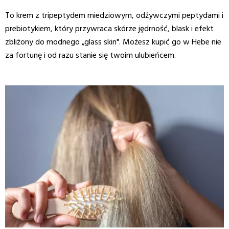
To krem z tripeptydem miedziowym, odżywczymi peptydami i
prebiotykiem, który przywraca skórze jędrność, blask i efekt
zbliżony do modnego „glass skin". Możesz kupić go w Hebe nie
za fortunę i od razu stanie się twoim ulubieńcem.