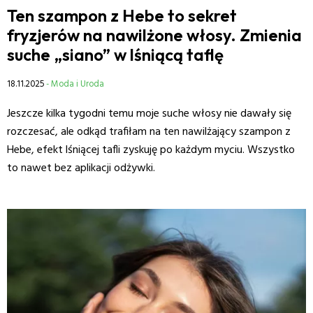
Ten szampon z Hebe to sekret
fryzjerów na nawilżone włosy. Zmienia
suche „siano” w lśniącą taflę
18.11.2025
- Moda i Uroda
Jeszcze kilka tygodni temu moje suche włosy nie dawały się
rozczesać, ale odkąd trafiłam na ten nawilżający szampon z
Hebe, efekt lśniącej tafli zyskuję po każdym myciu. Wszystko
to nawet bez aplikacji odżywki.