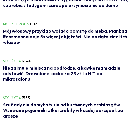
co zrobić z łodygami zaraz po przyniesieniu do domu
MODA I URODA
17:12
Mój włosowy przyklap wołał o pomstę do nieba. Pianka z
Rossmanna daje 5x więcej objętości. Nie obciąża cienkich
włosów
STYL ŻYCIA
16:44
Nie zajmuje miejsca na podłodze, a kawkę mam gdzie
odstawić. Drewniane cacko za 23 zł to HIT do
mikrosalonu
STYL ŻYCIA
15:33
Szuflady nie domykały się od kuchennych drobiazgów.
Wsuwane pojemniki z Ikei zrobiły w każdej porządek za
grosze