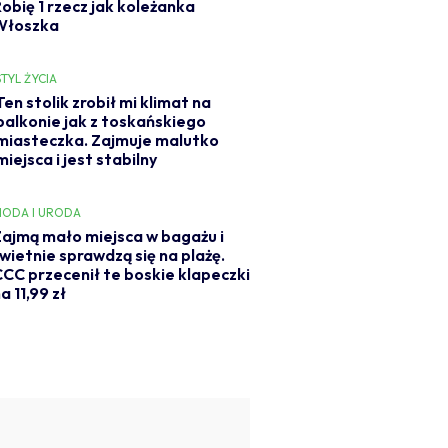
Robię 1 rzecz jak koleżanka
Włoszka
STYL ŻYCIA
Ten stolik zrobił mi klimat na
balkonie jak z toskańskiego
miasteczka. Zajmuje malutko
miejsca i jest stabilny
ODA I URODA
ajmą mało miejsca w bagażu i
wietnie sprawdzą się na plażę.
CC przecenił te boskie klapeczki
a 11,99 zł