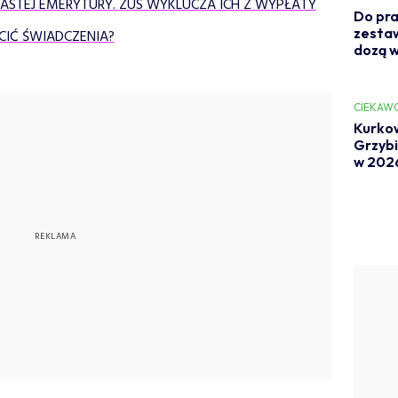
NASTEJ EMERYTURY. ZUS WYKLUCZA ICH Z WYPŁATY
Do pra
zestaw
ACIĆ ŚWIADCZENIA?
dozą w
CIEKAW
Kurkow
Grzybia
w 202