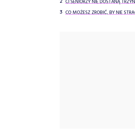
CI SENIORZY NIE DOSTANĄ TRZY
CO MOŻESZ ZROBIĆ, BY NIE STR