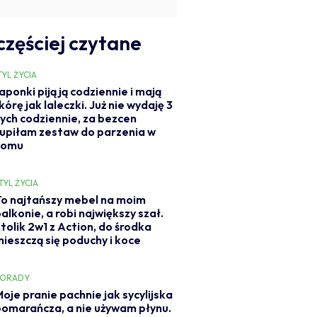
częściej czytane
TYL ŻYCIA
aponki piją ją codziennie i mają
kórę jak laleczki. Już nie wydaję 3
ych codziennie, za bezcen
upiłam zestaw do parzenia w
domu
TYL ŻYCIA
To najtańszy mebel na moim
alkonie, a robi największy szał.
tolik 2w1 z Action, do środka
mieszczą się poduchy i koce
PORADY
oje pranie pachnie jak sycylijska
pomarańcza, a nie używam płynu.