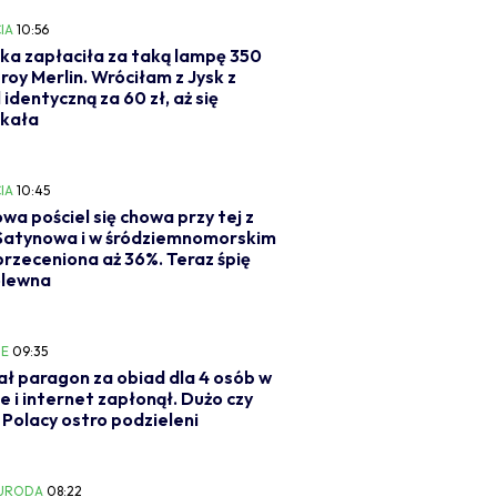
IA
10:56
ka zapłaciła za taką lampę 350
eroy Merlin. Wróciłam z Jysk z
 identyczną za 60 zł, aż się
akała
IA
10:45
wa pościel się chowa przy tej z
 Satynowa i w śródziemnomorskim
 przeceniona aż 36%. Teraz śpię
ólewna
IE
09:35
ł paragon za obiad dla 4 osób w
e i internet zapłonął. Dużo czy
Polacy ostro podzieleni
 URODA
08:22