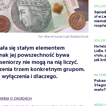
STYL ŻYC
Sąsiad
zł w L
niemal
rozpł
fot: Marcin Łazarczyk/AdobeStock
STYL ŻYC
ała się stałym elementem
Hotelo
Lidla.
dnak jej powszechność bywa
stylu,
jak kr
seniorzy nie mogą na nią liczyć.
czenia trzem konkretnym grupom.
wyłączenia i dlaczego.
NA CZAS
Pokaza
Stegni
mało? 
POMINA O ZASADACH
MODA I