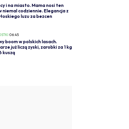
cy i na miasto. Mama nosi ten
 niemal codziennie. Elegancja z
łoskiego luzu za bezcen
OSTKI
06:45
y boom w polskich lasach.
rze już liczą zyski, zarobki za 1 kg
6 kuszą