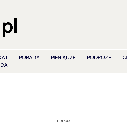
A I
PORADY
PIENIĄDZE
PODRÓŻE
C
ODA