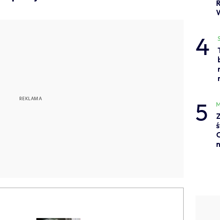
4
5
M
Z
ś
C
n