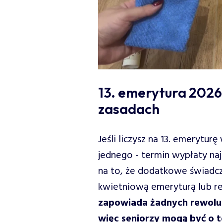
13. emerytura 2026
zasadach
Jeśli liczysz na 13. emerytu
jednego - termin wypłaty naj
na to, że dodatkowe świadcz
kwietniową emeryturą lub ren
zapowiada żadnych rewoluc
więc seniorzy mogą być o t