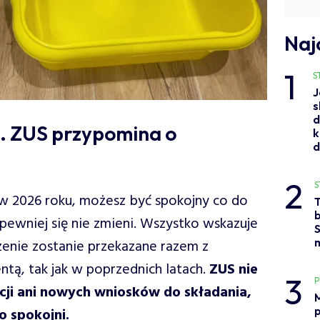
Naj
1
S
J
s
d
. ZUS przypomina o
k
2
S
rę w 2026 roku, możesz być spokojny co do
b
pewniej się nie zmieni. Wszystko wskazuje
S
enie zostanie przekazane razem z
tą, tak jak w poprzednich latach.
ZUS nie
3
ji ani nowych wniosków do składania,
M
o spokojni.