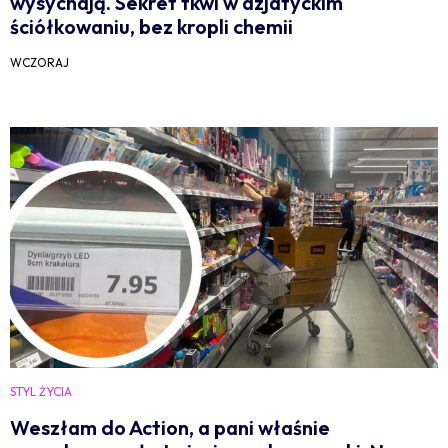
wysychają. Sekret tkwi w azjatyckim
ściółkowaniu, bez kropli chemii
WCZORAJ
STYL ŻYCIA
Weszłam do Action, a pani właśnie