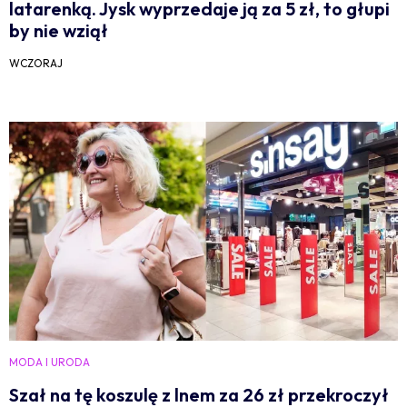
latarenką. Jysk wyprzedaje ją za 5 zł, to głupi
by nie wziął
WCZORAJ
MODA I URODA
Szał na tę koszulę z lnem za 26 zł przekroczył