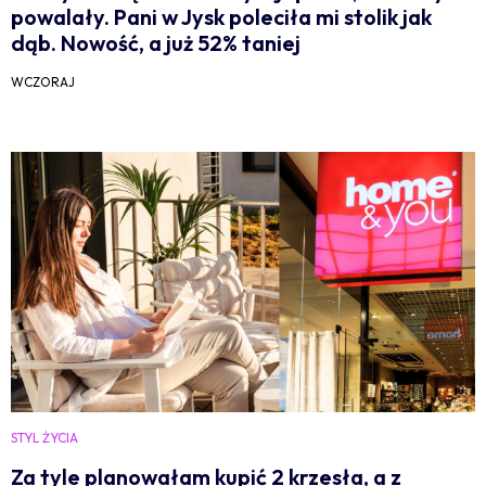
powalały. Pani w Jysk poleciła mi stolik jak
dąb. Nowość, a już 52% taniej
WCZORAJ
STYL ŻYCIA
Za tyle planowałam kupić 2 krzesła, a z