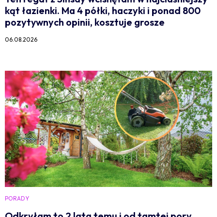
kąt łazienki. Ma 4 półki, haczyki i ponad 800
pozytywnych opinii, kosztuje grosze
06.08.2026
PORADY
Odkryłam to 2 lata temu i od tamtej pory