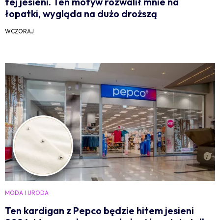
tej jesieni. Ten motyw rozwalił mnie na
łopatki, wygląda na dużo droższą
WCZORAJ
MODA I URODA
Ten kardigan z Pepco będzie hitem jesieni