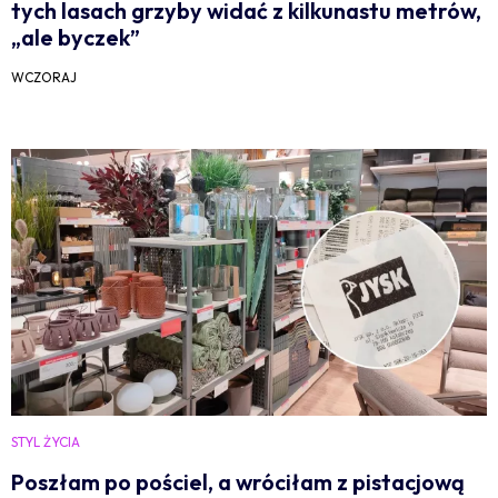
tych lasach grzyby widać z kilkunastu metrów,
„ale byczek”
WCZORAJ
STYL ŻYCIA
Poszłam po pościel, a wróciłam z pistacjową