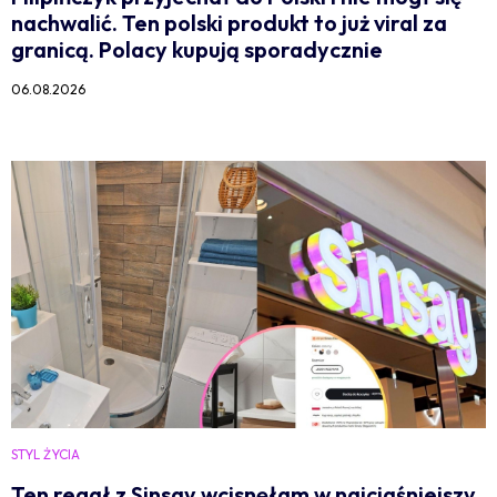
nachwalić. Ten polski produkt to już viral za
granicą. Polacy kupują sporadycznie
06.08.2026
STYL ŻYCIA
Ten regał z Sinsay wcisnęłam w najciaśniejszy