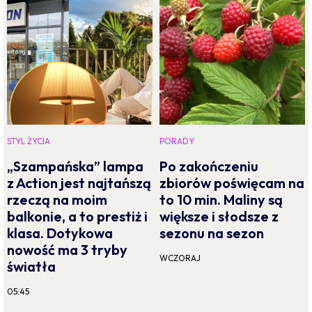
STYL ŻYCIA
PORADY
„Szampańska” lampa
Po zakończeniu
z Action jest najtańszą
zbiorów poświęcam na
rzeczą na moim
to 10 min. Maliny są
balkonie, a to prestiż i
większe i słodsze z
klasa. Dotykowa
sezonu na sezon
nowość ma 3 tryby
WCZORAJ
światła
05:45