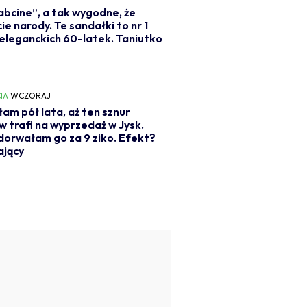
abcine”, a tak wygodne, że
cie narody. Te sandałki to nr 1
eleganckich 60-latek. Taniutko
IA
WCZORAJ
am pół lata, aż ten sznur
w trafi na wyprzedaż w Jysk.
dorwałam go za 9 ziko. Efekt?
ający