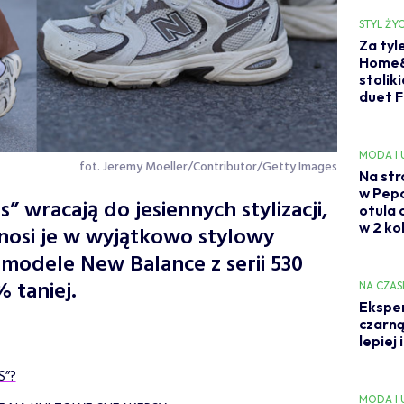
STYL ŻYC
Za tyl
Home&
stolik
duet F
MODA I
fot. Jeremy Moeller/Contributor/Getty Images
Na str
w Pep
 wracają do jesiennych stylizacji,
otula 
w 2 ko
nosi je w wyjątkowo stylowy
modele New Balance z serii 530
 taniej.
NA CZAS
Eksper
czarną
lepiej 
S”?
MODA I