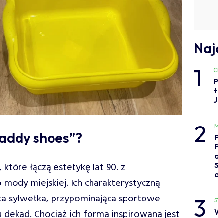
Naj
1
C
P
t
J
2
M
daddy shoes”?
o
 które łączą estetykę lat 90. z
ody miejskiej. Ich charakterystyczną
ta sylwetka, przypominająca sportowe
3
S
 dekad. Chociaż ich forma inspirowana jest