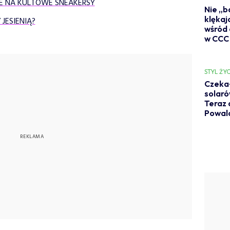
 NA KULTOWE SNEAKERSY
Nie „b
klękaj
JESIENIĄ?
wśród 
w CCC
STYL ŻYC
Czekał
solaró
Teraz 
Powal