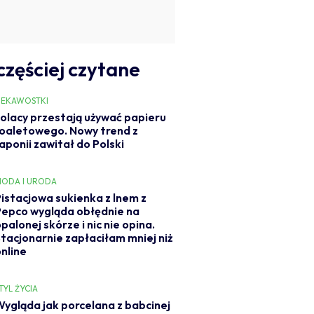
częściej czytane
IEKAWOSTKI
olacy przestają używać papieru
oaletowego. Nowy trend z
aponii zawitał do Polski
ODA I URODA
Pistacjowa sukienka z lnem z
Pepco wygląda obłędnie na
palonej skórze i nic nie opina.
Stacjonarnie zapłaciłam mniej niż
online
TYL ŻYCIA
Wygląda jak porcelana z babcinej