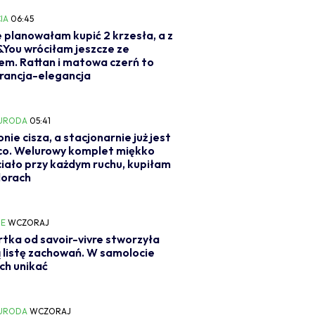
IA
06:45
e planowałam kupić 2 krzesła, a z
You wróciłam jeszcze ze
iem. Rattan i matowa czerń to
rancja-elegancja
 URODA
05:41
onie cisza, a stacjonarnie już jest
co. Welurowy komplet miękko
ciało przy każdym ruchu, kupiłam
lorach
IE
WCZORAJ
tka od savoir-vivre stworzyła
 listę zachowań. W samolocie
ich unikać
 URODA
WCZORAJ