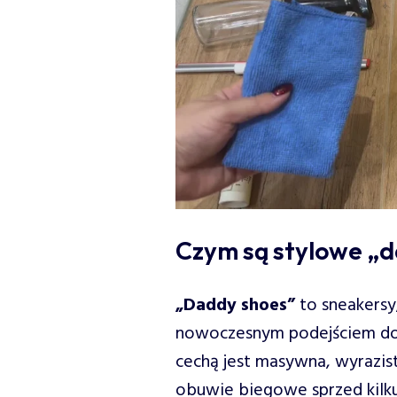
Czym są stylowe „
„Daddy shoes”
to sneakersy,
nowoczesnym podejściem do m
cechą jest masywna, wyrazis
obuwie biegowe sprzed kilku