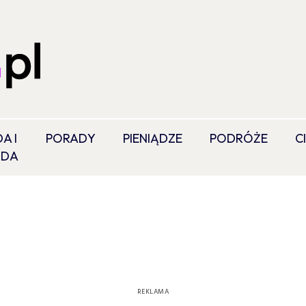
A I
PORADY
PIENIĄDZE
PODRÓŻE
C
ODA