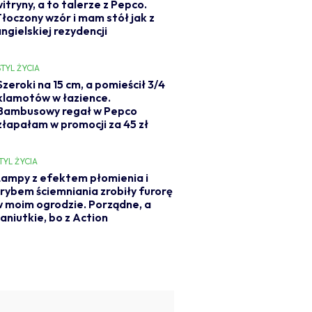
itryny, a to talerze z Pepco.
Tłoczony wzór i mam stół jak z
ngielskiej rezydencji
STYL ŻYCIA
Szeroki na 15 cm, a pomieścił 3/4
klamotów w łazience.
Bambusowy regał w Pepco
złapałam w promocji za 45 zł
TYL ŻYCIA
ampy z efektem płomienia i
rybem ściemniania zrobiły furorę
 moim ogrodzie. Porządne, a
aniutkie, bo z Action