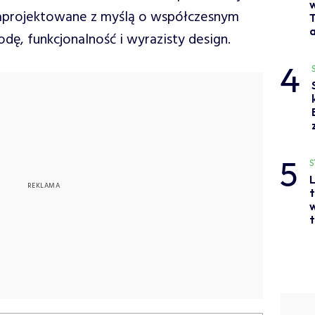
w
zaprojektowane z myślą o współczesnym
a
dę, funkcjonalność i wyrazisty design.
4
5
S
L
t
w
t